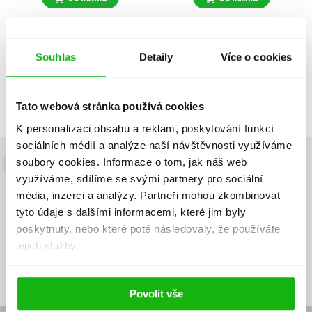
Souhlas
Detaily
Více o cookies
Zobrazuji 1 až 2 z celkem 2 záznamů
Zobraz záznamů
Předchozí
1
Další
Tato webová stránka používá cookies
K personalizaci obsahu a reklam, poskytování funkcí
sociálních médií a analýze naší návštěvnosti využíváme
soubory cookies.
Informace o tom, jak náš web
Budete to vědět jako první!
využíváme, sdílíme se svými partnery pro sociální
média, inzerci a analýzy.
Partneři mohou zkombinovat
Zajímá Vás, jaký knižní hit právě vychází, na jaké zboží je výhodná
sleva, jaká běží soutěž o ceny? Přihlášením k odběru našich e-
tyto údaje s dalšími informacemi, které jim byly
mailových novinek
souhlasíte se zpracováním osobních údajů
.
poskytnuty, nebo které poté následovaly, že používáte
jejich služby.
Vaše e-
Vaše e-
Přihlásit se
mailová
mailová
Vaše e-mailová adresa
adresa
adresa
Povolit vše