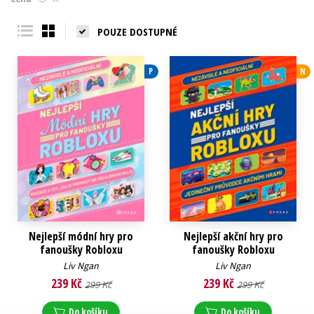
Young adult (SK)
Zahraniční literatura
Zdraví a životní styl
POUZE DOSTUPNÉ
Všechny tituly
P
N
Nejlepší módní hry pro
Nejlepší akční hry pro
fanoušky Robloxu
fanoušky Robloxu
Liv Ngan
Liv Ngan
239 Kč
239 Kč
299 Kč
299 Kč
Do košíku
Do košíku