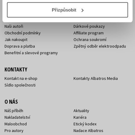
E-SHOP
Přizpůsobit
Aktuality
Knižní novinky
Naši autoři
Dárkové poukazy
Obchodní podmínky
Affiliate program
Jak nakoupit
Ochrana soukromí
Doprava a platba
Zpětný odběr elektroodpadu
Benefitní a slevové programy
KONTAKTY
Kontakt na e-shop
Kontakty Albatros Media
Sídlo společnosti
O NÁS
Náš příběh
Aktuality
Nakladatelství
Kariéra
Maloobchod
Etický kodex
Pro autory
Nadace Albatros