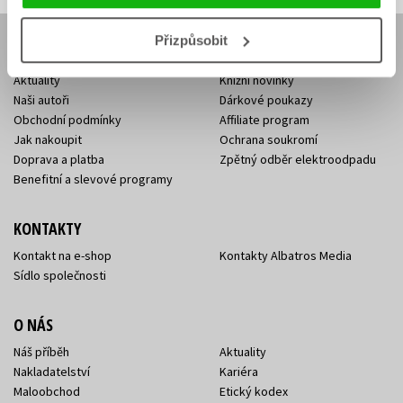
Přizpůsobit
E-SHOP
Aktuality
Knižní novinky
Naši autoři
Dárkové poukazy
Obchodní podmínky
Affiliate program
Jak nakoupit
Ochrana soukromí
Doprava a platba
Zpětný odběr elektroodpadu
Benefitní a slevové programy
KONTAKTY
Kontakt na e-shop
Kontakty Albatros Media
Sídlo společnosti
O NÁS
Náš příběh
Aktuality
Nakladatelství
Kariéra
Maloobchod
Etický kodex