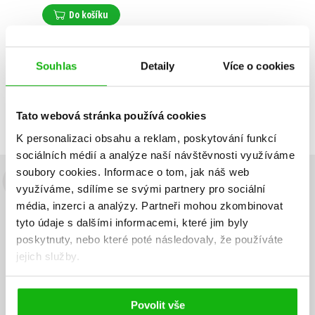
Do košíku
Souhlas
Detaily
Více o cookies
Zobrazuji 1 až 1 z celkem 1 záznamů
Zobraz záznamů
Předchozí
1
Další
Tato webová stránka používá cookies
K personalizaci obsahu a reklam, poskytování funkcí
sociálních médií a analýze naší návštěvnosti využíváme
soubory cookies.
Informace o tom, jak náš web
Budete to vědět jako první!
využíváme, sdílíme se svými partnery pro sociální
média, inzerci a analýzy.
Partneři mohou zkombinovat
Zajímá Vás, jaký knižní hit právě vychází, na jaké zboží je výhodná
tyto údaje s dalšími informacemi, které jim byly
sleva, jaká běží soutěž o ceny? Přihlášením k odběru našich e-
poskytnuty, nebo které poté následovaly, že používáte
mailových novinek
souhlasíte se zpracováním osobních údajů
.
jejich služby.
Vaše e-
Vaše e-
Přihlásit se
mailová
mailová
Vaše e-mailová adresa
adresa
adresa
Povolit vše