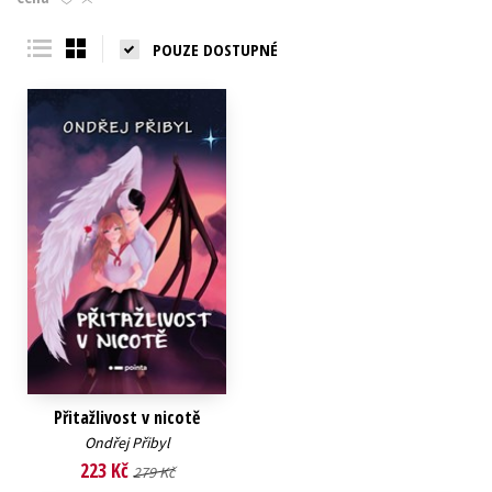
Young adult (SK)
Zahraniční literatura
Zdraví a životní styl
POUZE DOSTUPNÉ
Všechny tituly
Přitažlivost v nicotě
Ondřej Přibyl
223 Kč
279 Kč