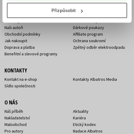
Přizpůsobit
E-SHOP
Aktuality
Knižní novinky
Naši autoři
Dárkové poukazy
Obchodní podmínky
Affiliate program
Jak nakoupit
Ochrana soukromí
Doprava a platba
Zpětný odběr elektroodpadu
Benefitní a slevové programy
KONTAKTY
Kontakt na e-shop
Kontakty Albatros Media
Sídlo společnosti
O NÁS
Náš příběh
Aktuality
Nakladatelství
Kariéra
Maloobchod
Etický kodex
Pro autory
Nadace Albatros