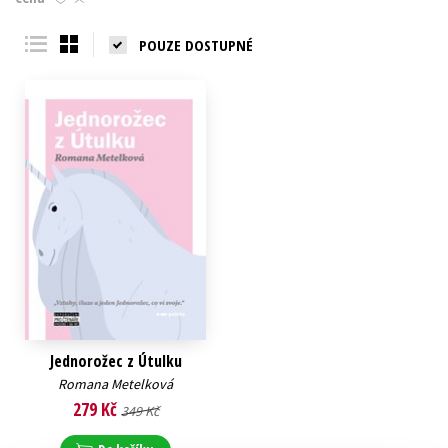
Young adult (SK)
Zahraniční literatura
Zdraví a životní styl
POUZE DOSTUPNÉ
Všechny tituly
Jednorožec z Útulku
Romana Metelková
279 Kč
349 Kč