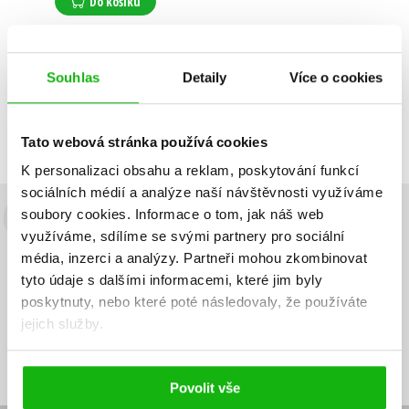
Do košíku
Souhlas
Detaily
Více o cookies
Zobrazuji 1 až 1 z celkem 1 záznamů
Zobraz záznamů
Předchozí
1
Další
Tato webová stránka používá cookies
K personalizaci obsahu a reklam, poskytování funkcí
sociálních médií a analýze naší návštěvnosti využíváme
soubory cookies.
Informace o tom, jak náš web
Budete to vědět jako první!
využíváme, sdílíme se svými partnery pro sociální
média, inzerci a analýzy.
Partneři mohou zkombinovat
Zajímá Vás, jaký knižní hit právě vychází, na jaké zboží je výhodná
tyto údaje s dalšími informacemi, které jim byly
sleva, jaká běží soutěž o ceny? Přihlášením k odběru našich e-
mailových novinek
souhlasíte se zpracováním osobních údajů
.
poskytnuty, nebo které poté následovaly, že používáte
jejich služby.
Vaše e-
Vaše e-
Přihlásit se
mailová
mailová
Vaše e-mailová adresa
adresa
adresa
Povolit vše