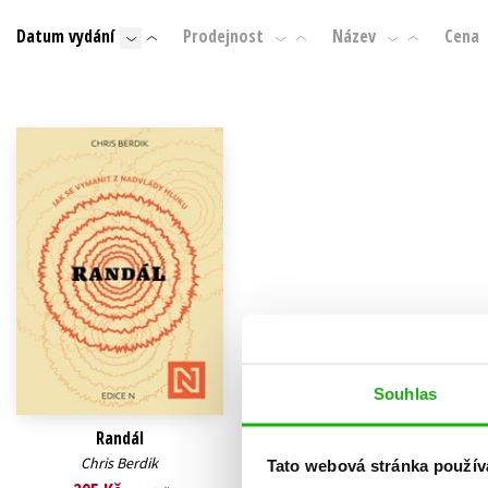
Auto - moto
Datum vydání
Prodejnost
Název
Cena
Jazyky
Beletrie pro děti
Kalendáře
Beletrie pro dospělé
Kariéra a osobní rozvoj
Byznys a ekonomie
Komiks
V
Souhlas
Randál
Chris Berdik
Tato webová stránka použív