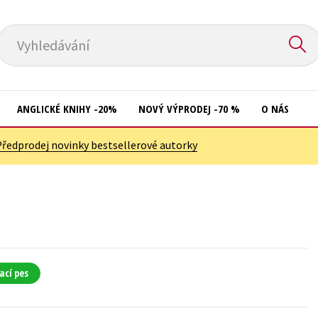
Vyhledávání
ANGLICKÉ KNIHY -20%
NOVÝ VÝPRODEJ -70 %
O NÁS
Předprodej novinky bestsellerové autorky
Přírodní vědy
Křížovky
Společnost, politika
Kuchařky
Technika a věda
New Adult
Učebnice
Ostatní
Umění a kultura
Počítače
ací pes
Výchova a pedagogika
Poezie
Young adult