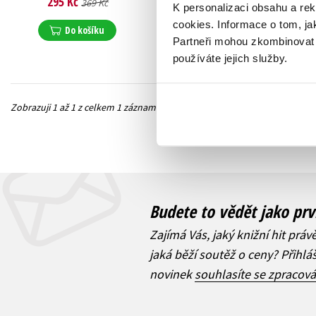
295 Kč
369 Kč
K personalizaci obsahu a re
cookies.
Informace o tom, ja
Do košíku
Partneři mohou zkombinovat t
používáte jejich služby.
Zobrazuji 1 až 1 z celkem 1 záznamů
Předchozí
Budete to vědět jako prv
Zajímá Vás, jaký knižní hit práv
jaká běží soutěž o ceny? Přihl
novinek
souhlasíte se zpracov