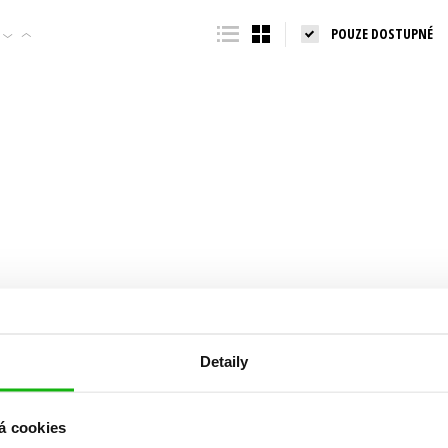
Populárně - naučná pro dospělé
POUZE DOSTUPNÉ
Young adult (SK)
Populárně - naučné pro děti
Zahraniční literatura
Předškoláci
Zdraví a životní styl
Příroda a zahrada
šechny tituly
Detaily
á cookies