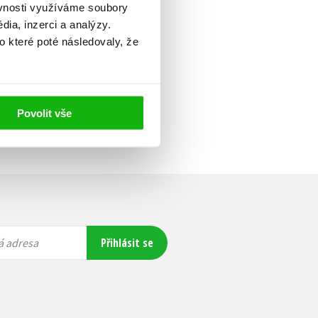
ěvnosti využíváme soubory
ia, inzerci a analýzy.
o které poté následovaly, že
Povolit vše
Přihlásit se
á adresa