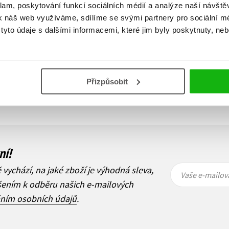
klam, poskytování funkcí sociálních médií a analýze naší návšt
k náš web využíváme, sdílíme se svými partnery pro sociální méd
yto údaje s dalšími informacemi, které jim byly poskytnuty, neb
Zobraz záznamů
Přizpůsobit
1
Další
ní!
Vaše e-
Vaše e-
ě vychází, na jaké zboží je výhodná sleva,
mailová
mailová
Vaše e-mailov
adresa
adresa
ášením k odběru našich e-mailových
áním osobních údajů
.