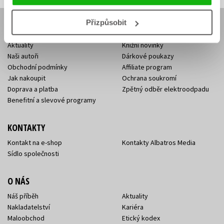
Přizpůsobit
E-SHOP
Aktuality
Knižní novinky
Naši autoři
Dárkové poukazy
Obchodní podmínky
Affiliate program
Jak nakoupit
Ochrana soukromí
Doprava a platba
Zpětný odběr elektroodpadu
Benefitní a slevové programy
KONTAKTY
Kontakt na e-shop
Kontakty Albatros Media
Sídlo společnosti
O NÁS
Náš příběh
Aktuality
Nakladatelství
Kariéra
Maloobchod
Etický kodex