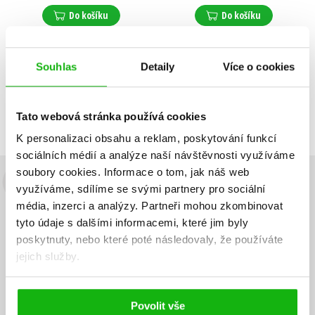
Do košíku
Do košíku
Souhlas
Detaily
Více o cookies
Zobrazuji 1 až 2 z celkem 2 záznamů
Zobraz záznamů
Předchozí
1
Další
Tato webová stránka používá cookies
K personalizaci obsahu a reklam, poskytování funkcí
sociálních médií a analýze naší návštěvnosti využíváme
soubory cookies.
Informace o tom, jak náš web
Budete to vědět jako první!
využíváme, sdílíme se svými partnery pro sociální
média, inzerci a analýzy.
Partneři mohou zkombinovat
Zajímá Vás, jaký knižní hit právě vychází, na jaké zboží je výhodná
tyto údaje s dalšími informacemi, které jim byly
sleva, jaká běží soutěž o ceny? Přihlášením k odběru našich e-
poskytnuty, nebo které poté následovaly, že používáte
mailových novinek
souhlasíte se zpracováním osobních údajů
.
jejich služby.
Vaše e-
Vaše e-
Přihlásit se
mailová
mailová
Vaše e-mailová adresa
adresa
adresa
Povolit vše