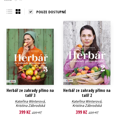
Young adult (SK)
Zahraniční literatura
Zdraví a životní styl
POUZE DOSTUPNÉ
Všechny tituly
Herbář ze zahrady přímo na
Herbář ze zahrady přímo na
talíř 3
talíř 2
Kateřina Winterová
,
Kateřina Winterová
,
Kristina Zábrodská
Kristina Zábrodská
399 Kč
399 Kč
499 Kč
499 Kč