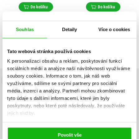
Do košíku
Do košíku
Souhlas
Detaily
Více o cookies
Zobrazuji 1 až 2 z celkem 2 záznamů
Zobraz záznamů
Předchozí
1
Další
Tato webová stránka používá cookies
K personalizaci obsahu a reklam, poskytování funkcí
sociálních médií a analýze naší návštěvnosti využíváme
soubory cookies.
Informace o tom, jak náš web
Budete to vědět jako první!
využíváme, sdílíme se svými partnery pro sociální
média, inzerci a analýzy.
Partneři mohou zkombinovat
Zajímá Vás, jaký knižní hit právě vychází, na jaké zboží je výhodná
tyto údaje s dalšími informacemi, které jim byly
sleva, jaká běží soutěž o ceny? Přihlášením k odběru našich e-
poskytnuty, nebo které poté následovaly, že používáte
mailových novinek
souhlasíte se zpracováním osobních údajů
.
jejich služby.
Vaše e-
Vaše e-
Přihlásit se
mailová
mailová
Vaše e-mailová adresa
adresa
adresa
Povolit vše