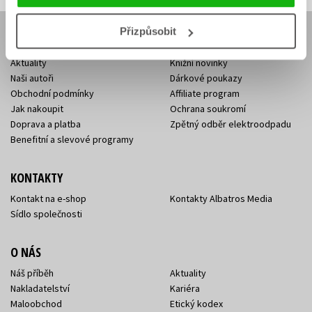
Přizpůsobit
E-SHOP
Aktuality
Knižní novinky
Naši autoři
Dárkové poukazy
Obchodní podmínky
Affiliate program
Jak nakoupit
Ochrana soukromí
Doprava a platba
Zpětný odběr elektroodpadu
Benefitní a slevové programy
KONTAKTY
Kontakt na e-shop
Kontakty Albatros Media
Sídlo společnosti
O NÁS
Náš příběh
Aktuality
Nakladatelství
Kariéra
Maloobchod
Etický kodex