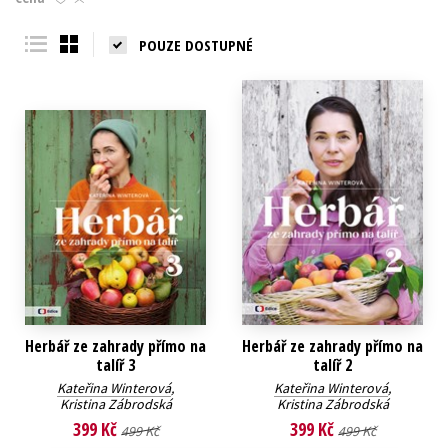
Young adult (SK)
Zahraniční literatura
Zdraví a životní styl
POUZE DOSTUPNÉ
Všechny tituly
Herbář ze zahrady přímo na
Herbář ze zahrady přímo na
talíř 3
talíř 2
Kateřina Winterová
,
Kateřina Winterová
,
Kristina Zábrodská
Kristina Zábrodská
399 Kč
399 Kč
499 Kč
499 Kč