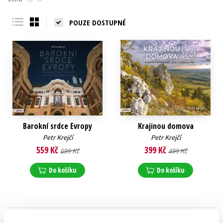
Young adult (SK)
Zahraniční literatura
Zdraví a životní styl
POUZE DOSTUPNÉ
Všechny tituly
Barokní srdce Evropy
Krajinou domova
Petr Krejčí
Petr Krejčí
559 Kč
399 Kč
699 Kč
499 Kč
Do košíku
Do košíku