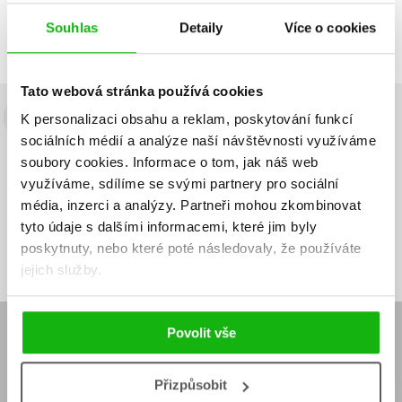
Zobrazuji 1 až 2 z celkem 2 záznamů
Zobraz záznamů
Souhlas
Detaily
Více o cookies
Předchozí
1
Další
Tato webová stránka používá cookies
K personalizaci obsahu a reklam, poskytování funkcí
Budete to vědět jako první!
sociálních médií a analýze naší návštěvnosti využíváme
Zajímá Vás, jaký knižní hit právě vychází, na jaké zboží je výhodná
soubory cookies.
Informace o tom, jak náš web
sleva, jaká běží soutěž o ceny? Přihlášením k odběru našich e-
využíváme, sdílíme se svými partnery pro sociální
mailových novinek
souhlasíte se zpracováním osobních údajů
.
média, inzerci a analýzy.
Partneři mohou zkombinovat
tyto údaje s dalšími informacemi, které jim byly
Vaše e-
Vaše e-
Přihlásit se
mailová
mailová
Vaše e-mailová adresa
poskytnuty, nebo které poté následovaly, že používáte
adresa
adresa
jejich služby.
Povolit vše
E-SHOP
Aktuality
Knižní novinky
Přizpůsobit
Naši autoři
Dárkové poukazy