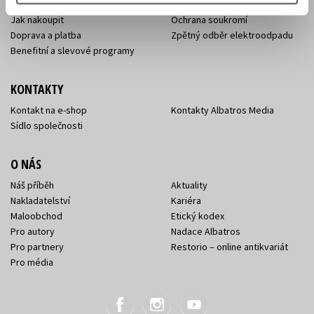
Obchodní podmínky
Affiliate program
Jak nakoupit
Ochrana soukromí
Doprava a platba
Zpětný odběr elektroodpadu
Benefitní a slevové programy
KONTAKTY
Kontakt na e-shop
Kontakty Albatros Media
Sídlo společnosti
O NÁS
Náš příběh
Aktuality
Nakladatelství
Kariéra
Maloobchod
Etický kodex
Pro autory
Nadace Albatros
Pro partnery
Restorio – online antikvariát
Pro média