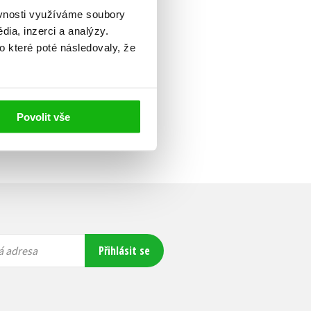
ěvnosti využíváme soubory
ia, inzerci a analýzy.
o které poté následovaly, že
Povolit vše
Přihlásit se
á adresa