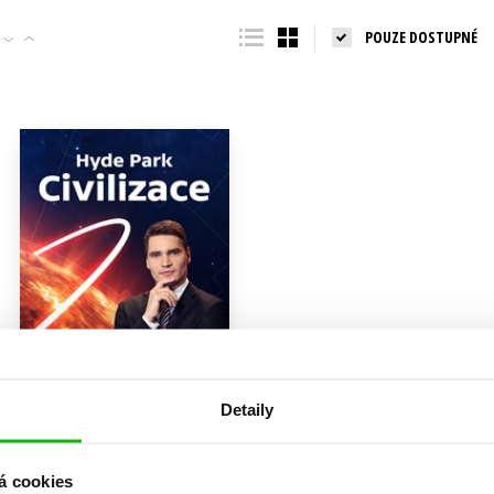
Populárně - naučná pro dospělé
POUZE DOSTUPNÉ
Young adult (SK)
Populárně - naučné pro děti
Zahraniční literatura
Předškoláci
Zdraví a životní styl
Příroda a zahrada
šechny tituly
Detaily
Hyde Park Civilizace
Daniel Stach
,
á cookies
Gabriela Cihlářová