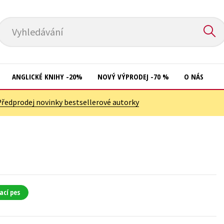
Vyhledávání
ANGLICKÉ KNIHY -20%
NOVÝ VÝPRODEJ -70 %
O NÁS
Předprodej novinky bestsellerové autorky
Přírodní vědy
Křížovky
Společnost, politika
Kuchařky
Technika a věda
New Adult
Učebnice
Ostatní
Umění a kultura
Počítače
ací pes
Výchova a pedagogika
Poezie
Young adult