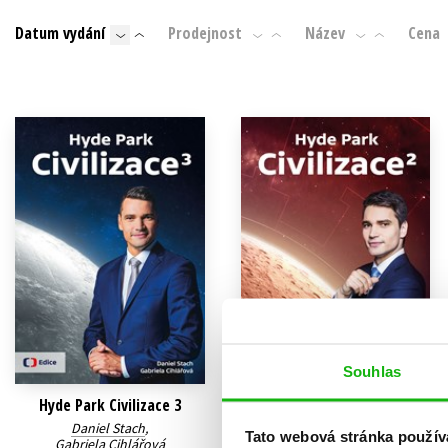
Auto - moto
Datum vydání
Prodejnost
Název
Cena
Jazyky
Beletrie pro děti
Kalendáře
Beletrie pro dospělé
Kariéra a osobní rozvoj
Byznys a ekonomie
Komiks
V
Souhlas
Hyde Park Civilizace 3
Hyde Park Civilizace 2
Daniel Stach
,
Daniel Stach
,
Tato webová stránka použív
Gabriela Cihlářová
Gabriela Cihlářová