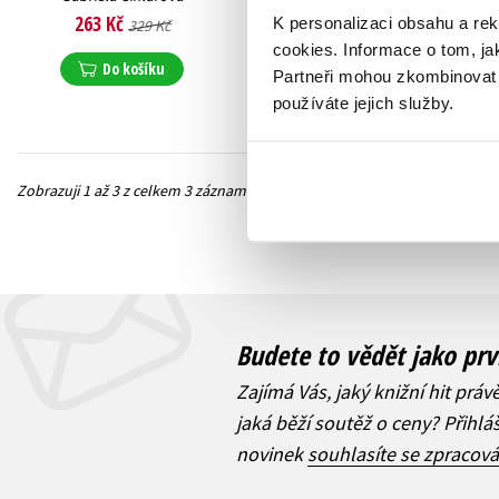
263 Kč
215 Kč
K personalizaci obsahu a re
329 Kč
269 Kč
cookies.
Informace o tom, ja
Do košíku
Do košíku
Partneři mohou zkombinovat t
používáte jejich služby.
Zobrazuji 1 až 3 z celkem 3 záznamů
Předchozí
Budete to vědět jako prv
Zajímá Vás, jaký knižní hit práv
jaká běží soutěž o ceny? Přihl
novinek
souhlasíte se zpracov