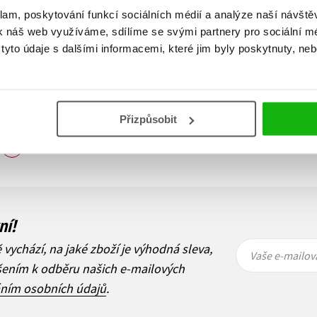
199 Kč
klam, poskytování funkcí sociálních médií a analýze naší návšt
249 Kč
k náš web využíváme, sdílíme se svými partnery pro sociální méd
Do košíku
yto údaje s dalšími informacemi, které jim byly poskytnuty, neb
Přizpůsobit
Zobraz záznamů
1
Další
ní!
Vaše e-
Vaše e-
ě vychází, na jaké zboží je výhodná sleva,
mailová
mailová
Vaše e-mailov
adresa
adresa
ášením k odběru našich e-mailových
áním osobních údajů
.