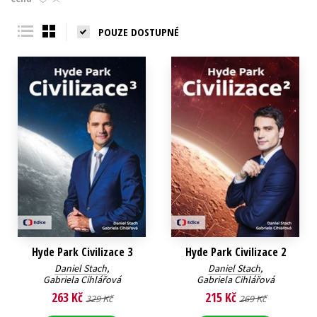
Young adult (SK)
Zahraniční literatura
Zdraví a životní styl
POUZE DOSTUPNÉ
Všechny tituly
Hyde Park Civilizace 3
Hyde Park Civilizace 2
Daniel Stach
,
Daniel Stach
,
Gabriela Cihlářová
Gabriela Cihlářová
263 Kč
215 Kč
329 Kč
269 Kč