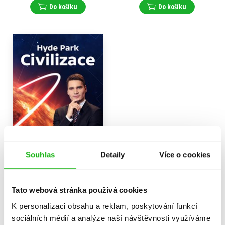
Do košíku
Do košíku
Souhlas
Detaily
Více o cookies
Hyde Park Civilizace
Daniel Stach
,
Tato webová stránka používá cookies
Gabriela Cihlářová
199 Kč
249 Kč
K personalizaci obsahu a reklam, poskytování funkcí
sociálních médií a analýze naší návštěvnosti využíváme