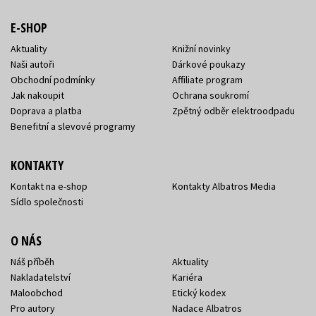
E-SHOP
Aktuality
Knižní novinky
Naši autoři
Dárkové poukazy
Obchodní podmínky
Affiliate program
Jak nakoupit
Ochrana soukromí
Doprava a platba
Zpětný odběr elektroodpadu
Benefitní a slevové programy
KONTAKTY
Kontakt na e-shop
Kontakty Albatros Media
Sídlo společnosti
O NÁS
Náš příběh
Aktuality
Nakladatelství
Kariéra
Maloobchod
Etický kodex
Pro autory
Nadace Albatros