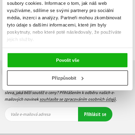
Do košíku
soubory cookies.
Informace o tom, jak náš web
využíváme, sdílíme se svými partnery pro sociální
média, inzerci a analýzy.
Partneři mohou zkombinovat
tyto údaje s dalšími informacemi, které jim byly
poskytnuty, nebo které poté následovaly, že používáte
Zobrazuji 1 až 3 z celkem 3 záznamů
Zobraz záznamů
jejich služby.
Předchozí
1
Další
Povolit vše
Budete to vědět jako první!
Přizpůsobit
Zajímá Vás, jaký knižní hit právě vychází, na jaké zboží je výhodná
sleva, jaká běží soutěž o ceny? Přihlášením k odběru našich e-
mailových novinek
souhlasíte se zpracováním osobních údajů
.
Vaše e-
Vaše e-
Přihlásit se
mailová
mailová
Vaše e-mailová adresa
adresa
adresa