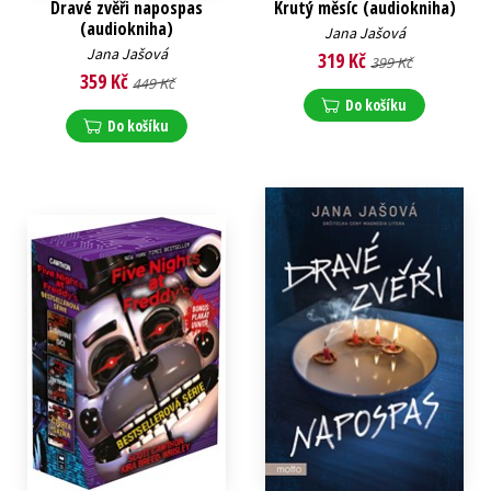
Dravé zvěři napospas
Krutý měsíc (audiokniha)
(audiokniha)
Jana Jašová
Jana Jašová
319 Kč
399 Kč
359 Kč
449 Kč
Do košíku
Do košíku