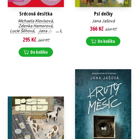
Srdcová desítka
Psí dečky
Michaela Klevisová
,
Jana Jašová
Zdenka Hamerová
,
366 Kč
458 Kč
Lucie Šilhová
,
Jana Jašová
,
Barbora Šťastná
,
295 Kč
369 Kč
Petra Klabouchová
,
Do košíku
Klára Mandausová
,
Jana Poncarová
,
Do košíku
Scarlett Wilková
,
Miriam Blahová