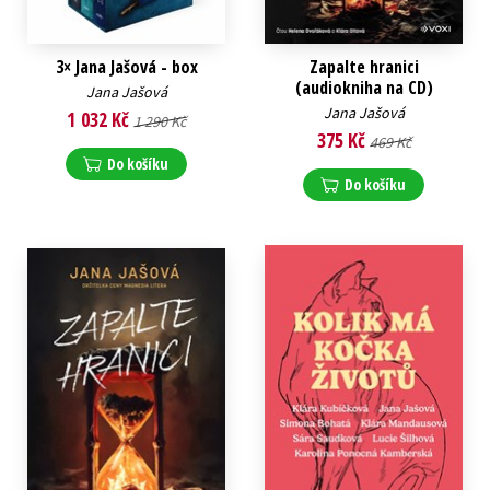
3× Jana Jašová - box
Zapalte hranici
(audiokniha na CD)
Jana Jašová
Jana Jašová
1 032 Kč
1 290 Kč
375 Kč
469 Kč
Do košíku
Do košíku