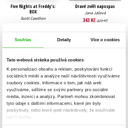
Five Nights at Freddy's:
Dravé zvěři napospas
BOX
Jana Jašová
Scott Cawthon
343 Kč
429 Kč
872 Kč
1 090 Kč
Do košíku
Do košíku
Souhlas
Detaily
Více o cookies
Tato webová stránka používá cookies
K personalizaci obsahu a reklam, poskytování funkcí
sociálních médií a analýze naší návštěvnosti využíváme
soubory cookies.
Informace o tom, jak náš web
využíváme, sdílíme se svými partnery pro sociální
média, inzerci a analýzy.
Partneři mohou zkombinovat
tyto údaje s dalšími informacemi, které jim byly
poskytnuty, nebo které poté následovaly, že používáte
jejich služby.