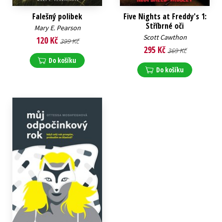
Falešný polibek
Five Nights at Freddy's 1:
Stříbrné oči
Mary E. Pearson
Scott Cawthon
120 Kč
399 Kč
295 Kč
369 Kč
Do košíku
Do košíku