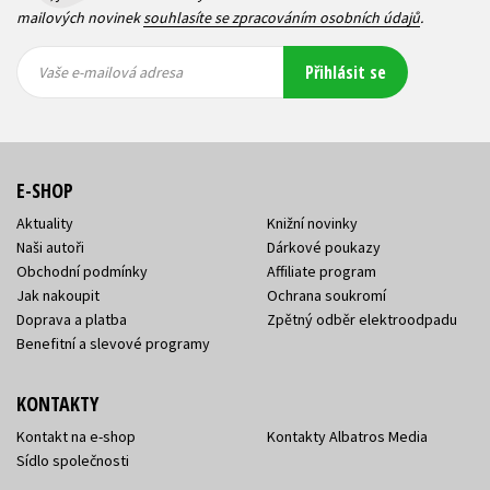
mailových novinek
souhlasíte se zpracováním osobních údajů
.
Vaše e-
Vaše e-
Přihlásit se
mailová
mailová
Vaše e-mailová adresa
adresa
adresa
E-SHOP
Aktuality
Knižní novinky
Naši autoři
Dárkové poukazy
Obchodní podmínky
Affiliate program
Jak nakoupit
Ochrana soukromí
Doprava a platba
Zpětný odběr elektroodpadu
Benefitní a slevové programy
KONTAKTY
Kontakt na e-shop
Kontakty Albatros Media
Sídlo společnosti