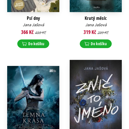
Psí dny
Krutý měsíc
Jana Jašová
Jana Jašová
366 Kč
319 Kč
458 Kč
399 Kč
Do košíku
Do košíku