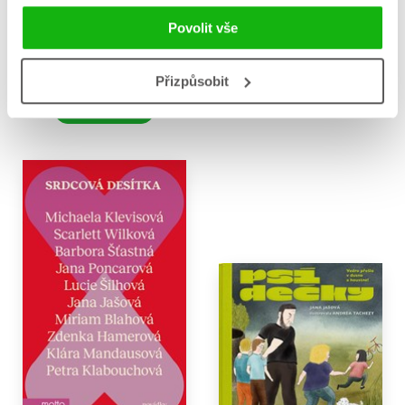
Půlměsíční město: Rod
Zlodějská přísaha
plamene a stínu
Povolit vše
Mary E. Pearson
Sarah J. Maas
375 Kč
469 Kč
559 Kč
699 Kč
Přizpůsobit
Do košíku
Do košíku