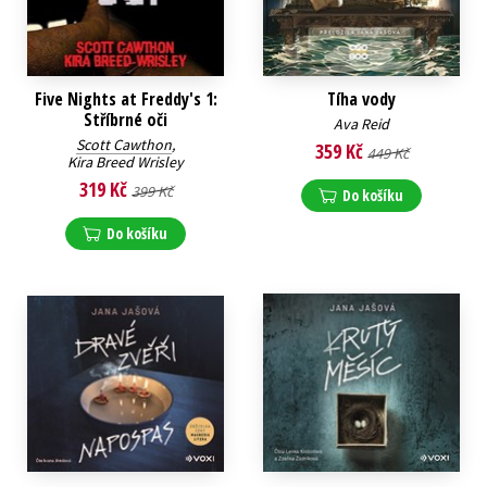
Five Nights at Freddy's 1:
Tíha vody
Stříbrné oči
Ava Reid
Scott Cawthon
,
359 Kč
449 Kč
Kira Breed Wrisley
319 Kč
399 Kč
Do košíku
Do košíku