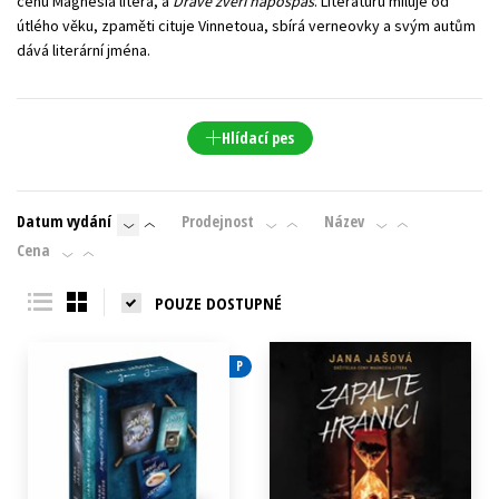
cenu Magnesia litera, a
Dravé zvěři napospas
. Literaturu miluje od
útlého věku, zpaměti cituje Vinnetoua, sbírá verneovky a svým autům
dává literární jména.
Hlídací pes
Datum vydání
Prodejnost
Název
Cena
POUZE DOSTUPNÉ
P