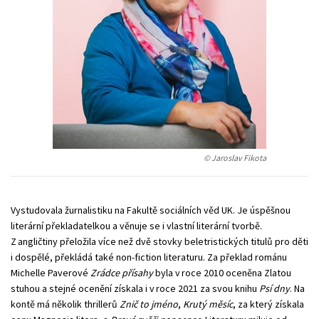
Young adult (SK)
Zahraniční literatura
Zdraví a životní styl
Všechny tituly
© Jaroslav Fikota
Vystudovala žurnalistiku na Fakultě sociálních věd UK. Je úspěšnou
literární překladatelkou a věnuje se i vlastní literární tvorbě.
Z angličtiny přeložila více než dvě stovky beletristických titulů pro děti
i dospělé, překládá také non-fiction literaturu. Za překlad románu
Michelle Paverové
Zrádce přísahy
byla v roce 2010 oceněna Zlatou
stuhou a stejné ocenění získala i v roce 2021 za svou knihu
Psí dny
. Na
kontě má několik thrillerů
Znič to jméno
,
Krutý měsíc
, za který získala