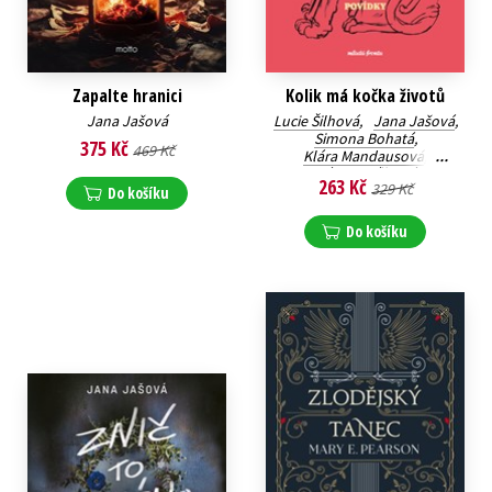
Zapalte hranici
Kolik má kočka životů
Jana Jašová
Lucie Šilhová
,
Jana Jašová
,
Simona Bohatá
,
375 Kč
469 Kč
Klára Mandausová
,
Klára Kubíčková
,
263 Kč
329 Kč
Sára Saudková
,
Do košíku
Karolina Kamberská
Do košíku