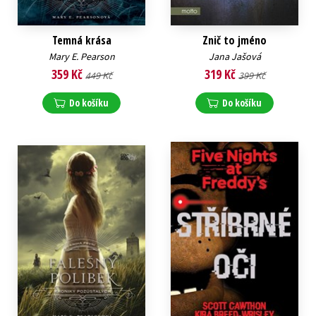
Temná krása
Znič to jméno
Mary E. Pearson
Jana Jašová
359 Kč
319 Kč
449 Kč
399 Kč
Do košíku
Do košíku