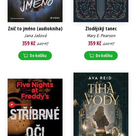
Znič to jméno (audiokniha)
Zlodějský tanec
Jana Jašová
Mary E. Pearson
359 Kč
359 Kč
449 Kč
449 Kč
Do košíku
Do košíku