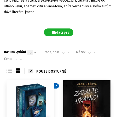
cenu Magnesia litera, a
Dravé zvěři napospas
. Literaturu miluje od
útlého věku, zpaměti cituje Vinnetoua, sbírá verneovky a svým autům
dává literární jména.
Hlídací pes
Datum vydání
Prodejnost
Název
Cena
POUZE DOSTUPNÉ
P