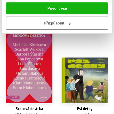
559 Kč
699 Kč
Povolit vše
Do košíku
Do košíku
Přizpůsobit
Srdcová desítka
Psí dečky