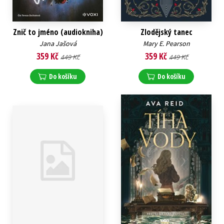
Znič to jméno (audiokniha)
Zlodějský tanec
Jana Jašová
Mary E. Pearson
359 Kč
359 Kč
449 Kč
449 Kč
Do košíku
Do košíku