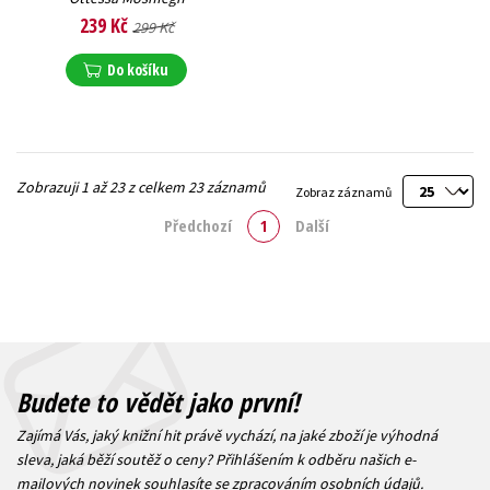
Ottessa Moshfegh
239 Kč
299 Kč
Do košíku
Zobrazuji 1 až 23 z celkem 23 záznamů
Zobraz záznamů
Předchozí
1
Další
Budete to vědět jako první!
Zajímá Vás, jaký knižní hit právě vychází, na jaké zboží je výhodná
sleva, jaká běží soutěž o ceny? Přihlášením k odběru našich e-
mailových novinek
souhlasíte se zpracováním osobních údajů
.