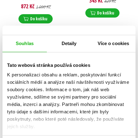
343 Kč
429 Kč
872 Kč
1 090 Kč
Do košíku
Do košíku
Souhlas
Detaily
Více o cookies
Tato webová stránka používá cookies
K personalizaci obsahu a reklam, poskytování funkcí
sociálních médií a analýze naší návštěvnosti využíváme
soubory cookies.
Informace o tom, jak náš web
využíváme, sdílíme se svými partnery pro sociální
média, inzerci a analýzy.
Partneři mohou zkombinovat
tyto údaje s dalšími informacemi, které jim byly
poskytnuty, nebo které poté následovaly, že používáte
Půlměsíční město: Rod
Zlodějská přísaha
jejich služby.
plamene a stínu
Mary E. Pearson
Sarah J. Maas
375 Kč
469 Kč