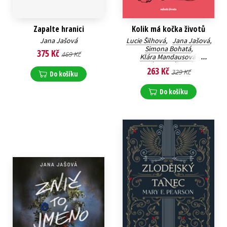
Zapalte hranici
Kolik má kočka životů
Jana Jašová
Lucie Šilhová
,
Jana Jašová
,
Simona Bohatá
,
375 Kč
469 Kč
Klára Mandausová
,
Klára Kubíčková
,
263 Kč
329 Kč
Sára Saudková
,
Do košíku
Karolina Kamberská
Do košíku