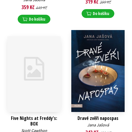
319 Kč
399 Kč
359 Kč
449 Kč
Do košíku
Do košíku
Five Nights at Freddy's:
Dravé zvěři napospas
BOX
Jana Jašová
Scott Cawthon