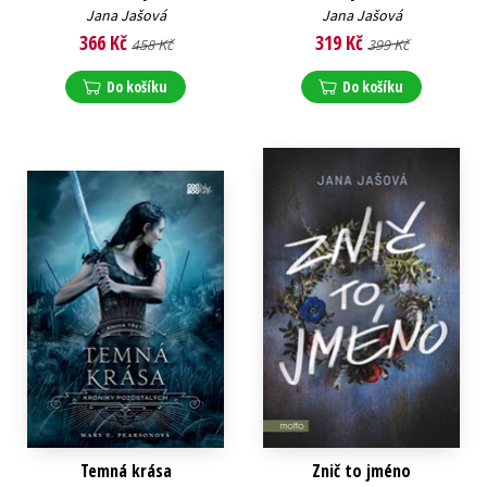
Jana Jašová
Jana Jašová
366 Kč
319 Kč
458 Kč
399 Kč
Do košíku
Do košíku
Temná krása
Znič to jméno