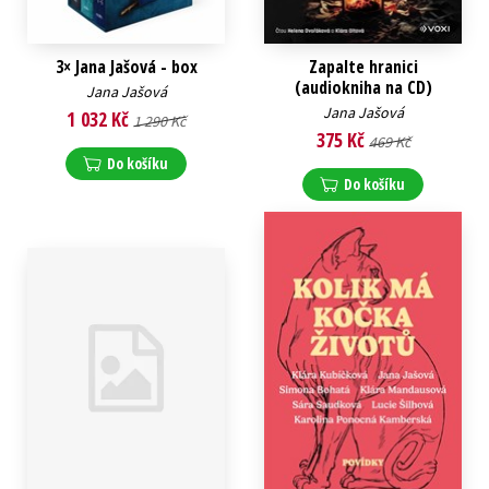
3× Jana Jašová - box
Zapalte hranici
(audiokniha na CD)
Jana Jašová
Jana Jašová
1 032 Kč
1 290 Kč
375 Kč
469 Kč
Do košíku
Do košíku