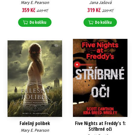
Mary E. Pearson
Jana Jašová
359 Kč
319 Kč
449 Kč
399 Kč
Do košíku
Do košíku
Falešný polibek
Five Nights at Freddy's 1:
Stříbrné oči
Mary E. Pearson