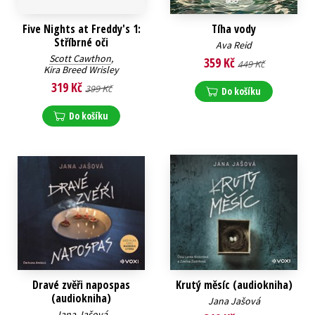
Five Nights at Freddy's 1:
Tíha vody
Stříbrné oči
Ava Reid
Scott Cawthon
,
359 Kč
449 Kč
Kira Breed Wrisley
319 Kč
399 Kč
Do košíku
Do košíku
Dravé zvěři napospas
Krutý měsíc (audiokniha)
(audiokniha)
Jana Jašová
Jana Jašová