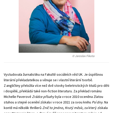
Young adult (SK)
Zahraniční literatura
Zdraví a životní styl
Všechny tituly
© Jaroslav Fikota
Vystudovala žurnalistiku na Fakultě sociálních věd UK. Je úspěšnou
literární překladatelkou a věnuje se i vlastní literární tvorbě.
Z angličtiny přeložila více než dvě stovky beletristických titulů pro děti
i dospělé, překládá také non-fiction literaturu. Za překlad románu
Michelle Paverové
Zrádce přísahy
byla v roce 2010 oceněna Zlatou
stuhou a stejné ocenění získala i v roce 2021 za svou knihu
Psí dny
. Na
kontě má několik thrillerů
Znič to jméno
,
Krutý měsíc
, za který získala