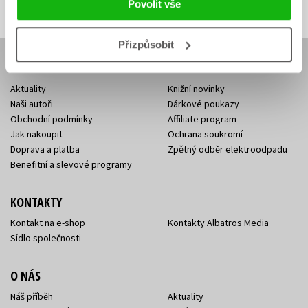
adresa
adresa
Povolit vše
Přizpůsobit
E-SHOP
Aktuality
Knižní novinky
Naši autoři
Dárkové poukazy
Obchodní podmínky
Affiliate program
Jak nakoupit
Ochrana soukromí
Doprava a platba
Zpětný odběr elektroodpadu
Benefitní a slevové programy
KONTAKTY
Kontakt na e-shop
Kontakty Albatros Media
Sídlo společnosti
O NÁS
Náš příběh
Aktuality