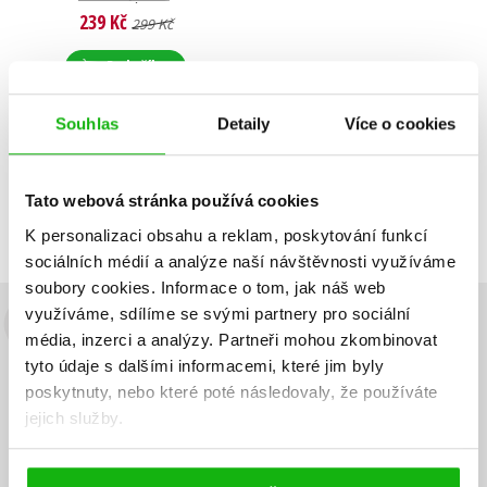
Irena Hejdová
,
Kolektiv
,
239 Kč
299 Kč
Egon Bondy
,
Zuzana Horká
,
Božena Čechalová
,
Jiří Daníček
,
Petr Šabach
,
Do košíku
Karel Benetka
Souhlas
Detaily
Více o cookies
Zobrazuji 1 až 1 z celkem 1 záznamů
Zobraz záznamů
Tato webová stránka používá cookies
Předchozí
1
Další
K personalizaci obsahu a reklam, poskytování funkcí
sociálních médií a analýze naší návštěvnosti využíváme
soubory cookies.
Informace o tom, jak náš web
využíváme, sdílíme se svými partnery pro sociální
Budete to vědět jako první!
média, inzerci a analýzy.
Partneři mohou zkombinovat
tyto údaje s dalšími informacemi, které jim byly
Zajímá Vás, jaký knižní hit právě vychází, na jaké zboží je výhodná
poskytnuty, nebo které poté následovaly, že používáte
sleva, jaká běží soutěž o ceny? Přihlášením k odběru našich e-
jejich služby.
mailových novinek
souhlasíte se zpracováním osobních údajů
.
Vaše e-
Vaše e-
Přihlásit se
mailová
mailová
Vaše e-mailová adresa