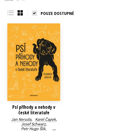
Young adult (SK)
Zahraniční literatura
Zdraví a životní styl
POUZE DOSTUPNÉ
Všechny tituly
Psí příhody a nehody v
české literatuře
Jan Neruda
,
Karel Čapek
,
Josef Schwarz
,
Petr Hugo Šlik
,