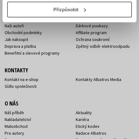
E-SHOP
Přizpůsobit
Aktuality
Knižní novinky
Naši autoři
Dárkové poukazy
Obchodní podmínky
Affiliate program
Jak nakoupit
Ochrana soukromí
Doprava a platba
Zpětný odběr elektroodpadu
Benefitní a slevové programy
KONTAKTY
Kontakt na e-shop
Kontakty Albatros Media
Sídlo společnosti
O NÁS
Náš příběh
Aktuality
Nakladatelství
Kariéra
Maloobchod
Etický kodex
Pro autory
Nadace Albatros