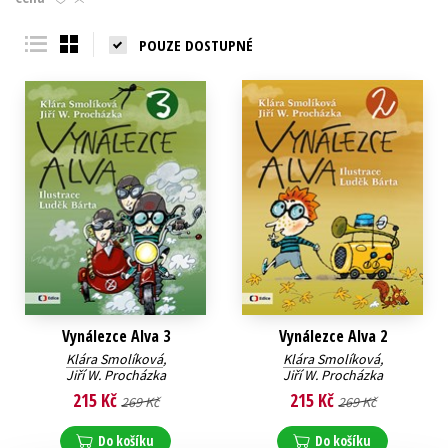
Young adult (SK)
Zahraniční literatura
Zdraví a životní styl
POUZE DOSTUPNÉ
Všechny tituly
Vynálezce Alva 3
Vynálezce Alva 2
Klára Smolíková
,
Klára Smolíková
,
Jiří W. Procházka
Jiří W. Procházka
215 Kč
215 Kč
269 Kč
269 Kč
Do košíku
Do košíku