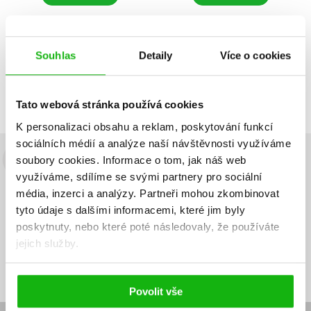
Souhlas
Detaily
Více o cookies
Zobrazuji 1 až 2 z celkem 2 záznamů
Zobraz záznamů
Předchozí
1
Další
Tato webová stránka používá cookies
K personalizaci obsahu a reklam, poskytování funkcí
sociálních médií a analýze naší návštěvnosti využíváme
soubory cookies.
Informace o tom, jak náš web
Budete to vědět jako první!
využíváme, sdílíme se svými partnery pro sociální
Zajímá Vás, jaký knižní hit právě vychází, na jaké zboží je výhodná
média, inzerci a analýzy.
Partneři mohou zkombinovat
sleva, jaká běží soutěž o ceny? Přihlášením k odběru našich e-
tyto údaje s dalšími informacemi, které jim byly
mailových novinek
souhlasíte se zpracováním osobních údajů
.
poskytnuty, nebo které poté následovaly, že používáte
jejich služby.
Vaše e-
Vaše e-
Přihlásit se
mailová
mailová
Vaše e-mailová adresa
adresa
adresa
Povolit vše