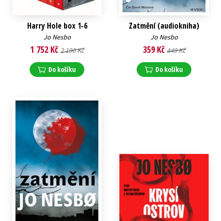
Harry Hole box 1-6
Zatmění (audiokniha)
Jo Nesbo
Jo Nesbo
1 752 Kč
359 Kč
2 190 Kč
449 Kč
Do košíku
Do košíku