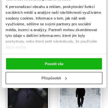
K personalizaci obsahu a reklam, poskytování funkcí
sociálních médií a analýze naší návštěvnosti využíváme
Žízeň
Přízrak
soubory cookies.
Informace o tom, jak náš web
Jo Nesbo
Jo Nesbo
využíváme, sdílíme se svými partnery pro sociální
439 Kč
359 Kč
549 Kč
449 Kč
média, inzerci a analýzy.
Partneři mohou zkombinovat
tyto údaje s dalšími informacemi, které jim byly
Do košíku
Do košíku
poskytnuty, nebo které poté následovaly, že používáte
jejich služby.
Povolit vše
Přizpůsobit