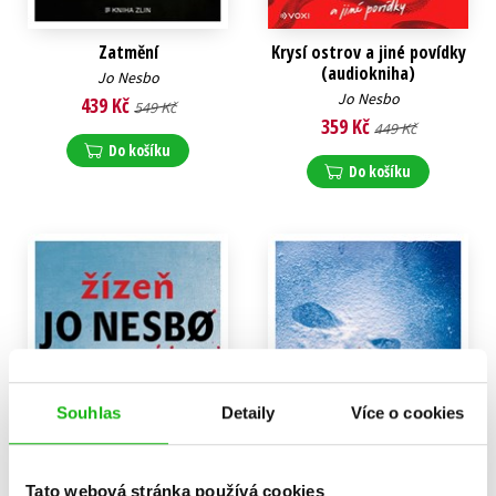
Zatmění
Krysí ostrov a jiné povídky
(audiokniha)
Jo Nesbo
Jo Nesbo
439 Kč
549 Kč
359 Kč
449 Kč
Do košíku
Do košíku
Souhlas
Detaily
Více o cookies
Tato webová stránka používá cookies