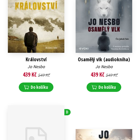
Království
Osamělý vlk (audiokniha)
Jo Nesbo
Jo Nesbo
439 Kč
439 Kč
549 Kč
549 Kč
Do košíku
Do košíku