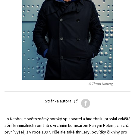
Young adult (SK)
Zahraniční literatura
Zdraví a životní styl
Všechny tituly
© Thron Ullberg
Stránka autora
Jo Nesbo je světoznámý norský spisovatel a hudebník, proslul zvláště
sérií kriminálních románů s vrchním komisařem Harrym Holem, z nichž
první vyšel již v roce 1997. Píše ale také thrillery, povídky či knihy pro