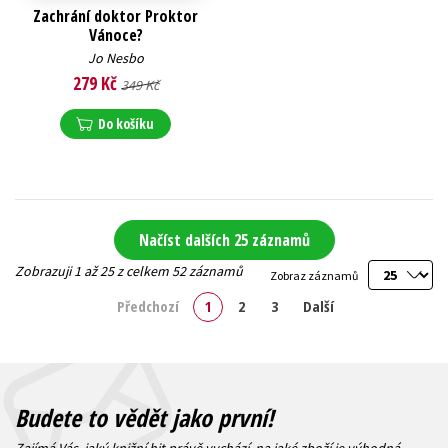
Zachrání doktor Proktor
Vánoce?
Jo Nesbo
279 Kč
349 Kč
Do košíku
Načíst dalších 25 záznamů
Zobrazuji 1 až 25 z celkem 52 záznamů
Zobraz záznamů
Předchozí
1
2
3
Další
Budete to vědět jako první!