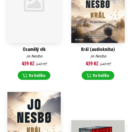
Osamělý vlk
Král (audiokniha)
D
Jo Nesbo
Jo Nesbo
439 Kč
439 Kč
549 Kč
549 Kč
Do košíku
Do košíku