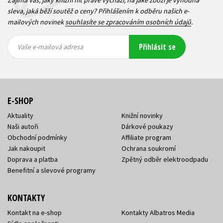
Zajímá Vás, jaký knižní hit právě vychází, na jaké zboží je výhodná
sleva, jaká běží soutěž o ceny? Přihlášením k odběru našich e-
mailových novinek
souhlasíte se zpracováním osobních údajů
.
Vaše e-
Vaše e-
Přihlásit se
mailová
mailová
Vaše e-mailová adresa
adresa
adresa
E-SHOP
Aktuality
Knižní novinky
Naši autoři
Dárkové poukazy
Obchodní podmínky
Affiliate program
Jak nakoupit
Ochrana soukromí
Doprava a platba
Zpětný odběr elektroodpadu
Benefitní a slevové programy
KONTAKTY
Kontakt na e-shop
Kontakty Albatros Media