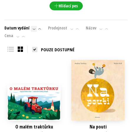
Hlídací pes
Datum vydání
Prodejnost
Název
Cena
POUZE DOSTUPNÉ
O malém traktůrku
Na pouti