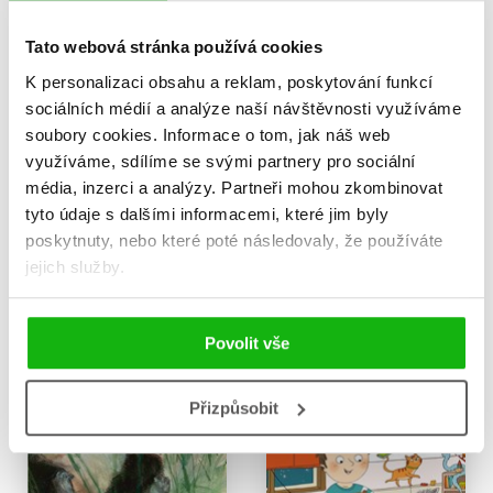
Tato webová stránka používá cookies
K personalizaci obsahu a reklam, poskytování funkcí
sociálních médií a analýze naší návštěvnosti využíváme
Naši noví malí známí
Jeden kluk z vesničky
soubory cookies.
Informace o tom, jak náš web
Květušín
Robin Král
využíváme, sdílíme se svými partnery pro sociální
Robin Král
119 Kč
149 Kč
média, inzerci a analýzy.
Partneři mohou zkombinovat
239 Kč
299 Kč
tyto údaje s dalšími informacemi, které jim byly
Do košíku
poskytnuty, nebo které poté následovaly, že používáte
Do košíku
jejich služby.
Povolit vše
Přizpůsobit