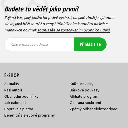
Budete to vědět jako první!
Zajímá Vás, jaký knižní hit právě vychází, na jaké zboží je výhodná
sleva, jaká běží soutěž o ceny? Přihlášením k odběru našich e-
mailových novinek
souhlasíte se zpracováním osobních údajů
.
Vaše e-
Vaše e-
Přihlásit se
mailová
mailová
Vaše e-mailová adresa
adresa
adresa
E-SHOP
Aktuality
Knižní novinky
Naši autoři
Dárkové poukazy
Obchodní podmínky
Affiliate program
Jak nakoupit
Ochrana soukromí
Doprava a platba
Zpětný odběr elektroodpadu
Benefitní a slevové programy