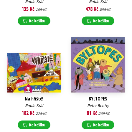
Robin Král
Robin Král
135 Kč
478 Kč
169 Kč
598 Kč
Do košíku
Do košíku
Na hřiště!
BYLTOPES
Robin Král
Peter Bently
182 Kč
81 Kč
228 Kč
269 Kč
Do košíku
Do košíku