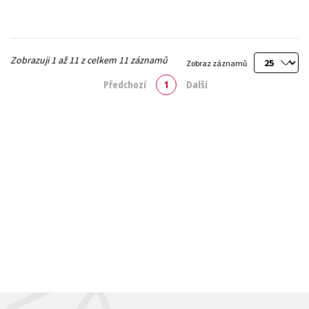
Zobrazuji 1 až 11 z celkem 11 záznamů
Zobraz záznamů
Předchozí
1
Další