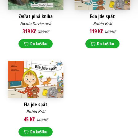
Zvířat plná kniha
Eda jde spát
Nicola Daviesová
Robin Král
319 Kč
119 Kč
399 Kč
149 Kč
Do košíku
Do košíku
Ela jde spát
Robin Král
45 Kč
149 Kč
Do košíku