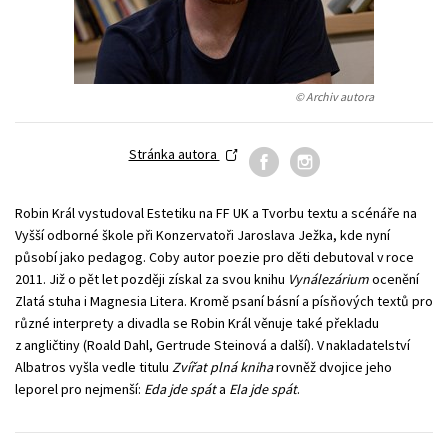
Young adult (SK)
Zahraniční literatura
Zdraví a životní styl
Všechny tituly
© Archiv autora
Stránka autora
Robin Král vystudoval Estetiku na FF UK a Tvorbu textu a scénáře na
Vyšší odborné škole při Konzervatoři Jaroslava Ježka, kde nyní
působí jako pedagog. Coby autor poezie pro děti debutoval v roce
2011. Již o pět let později získal za svou knihu
Vynálezárium
ocenění
Zlatá stuha i Magnesia Litera. Kromě psaní básní a písňových textů pro
různé interprety a divadla se Robin Král věnuje také překladu
z angličtiny (Roald Dahl, Gertrude Steinová a další). V nakladatelství
Albatros vyšla vedle titulu
Zvířat plná kniha
rovněž dvojice jeho
leporel pro nejmenší:
Eda jde spát
a
Ela jde spát
.