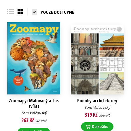
POUZE DOSTUPNÉ
Zoomapy: Malovaný atlas
Podoby architektury
zvířat
Tom Velčovský
Tom Velčovský
319 Kč
399 Kč
263 Kč
329 Kč
Do košíku