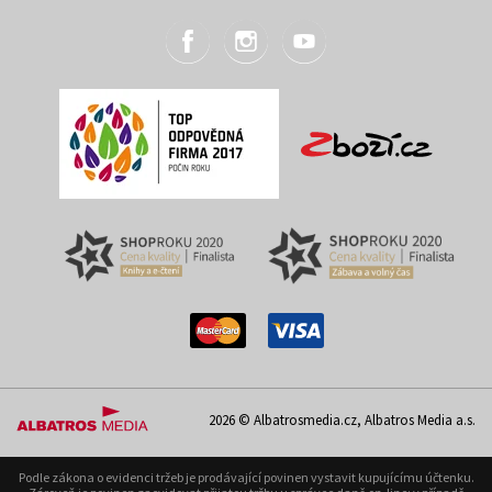
2026 © Albatrosmedia.cz, Albatros Media a.s.
Podle zákona o evidenci tržeb je prodávající povinen vystavit kupujícímu účtenku.