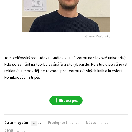
Young adult (SK)
Zahraniční literatura
Zdraví a životní styl
Všechny tituly
© Tom Velčovský
Tom Velčovský vystudoval Audiovizuální tvorbu na Slezské univerzitě,
kde se zaměřil na tvorbu scénářů a storyboardů. Po studiu se věnoval
reklamě, ale později se rozhodl pro tvorbu dětských knih a kreslení
komiksových stripů.
Hlídací pes
Datum vydání
Prodejnost
Název
Cena