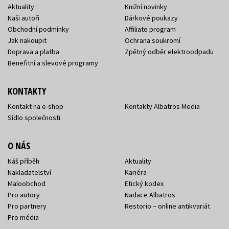
Aktuality
Knižní novinky
Naši autoři
Dárkové poukazy
Obchodní podmínky
Affiliate program
Jak nakoupit
Ochrana soukromí
Doprava a platba
Zpětný odběr elektroodpadu
Benefitní a slevové programy
KONTAKTY
Kontakt na e-shop
Kontakty Albatros Media
Sídlo společnosti
O NÁS
Náš příběh
Aktuality
Nakladatelství
Kariéra
Maloobchod
Etický kodex
Pro autory
Nadace Albatros
Pro partnery
Restorio – online antikvariát
Pro média