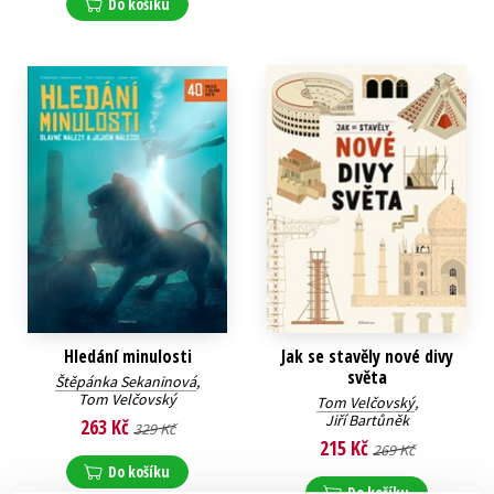
Do košíku
Hledání minulosti
Jak se stavěly nové divy
světa
Štěpánka Sekaninová
,
Tom Velčovský
Tom Velčovský
,
Jiří Bartůněk
263 Kč
329 Kč
215 Kč
269 Kč
Do košíku
Do košíku