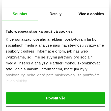
Souhlas
Detaily
Více o cookies
Tato webová stránka používá cookies
K personalizaci obsahu a reklam, poskytování funkcí
sociálních médií a analýze naší návštěvnosti využíváme
soubory cookies.
Informace o tom, jak náš web
využíváme, sdílíme se svými partnery pro sociální
média, inzerci a analýzy.
Partneři mohou zkombinovat
tyto údaje s dalšími informacemi, které jim byly
Dopravní prostředky, které
Obratní obratlovci
poskytnuty, nebo které poté následovaly, že používáte
světem nepohnuly
Marie Kotasová Adámková
,
jejich služby.
Tom Velčovský
Štěpánka Sekaninová
,
Tom Velčovský
239 Kč
299 Kč
239 Kč
299 Kč
Povolit vše
Do košíku
Do košíku