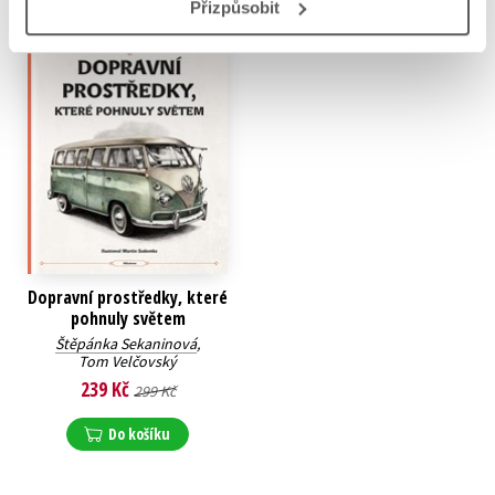
Přizpůsobit
Dopravní prostředky, které
pohnuly světem
Štěpánka Sekaninová
,
Tom Velčovský
239 Kč
299 Kč
Do košíku