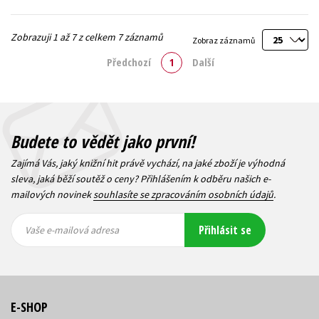
Zobrazuji 1 až 7 z celkem 7 záznamů
Zobraz záznamů
Předchozí
1
Další
Budete to vědět jako první!
Zajímá Vás, jaký knižní hit právě vychází, na jaké zboží je výhodná
sleva, jaká běží soutěž o ceny? Přihlášením k odběru našich e-
mailových novinek
souhlasíte se zpracováním osobních údajů
.
Vaše e-
Vaše e-
Přihlásit se
mailová
mailová
Vaše e-mailová adresa
adresa
adresa
E-SHOP