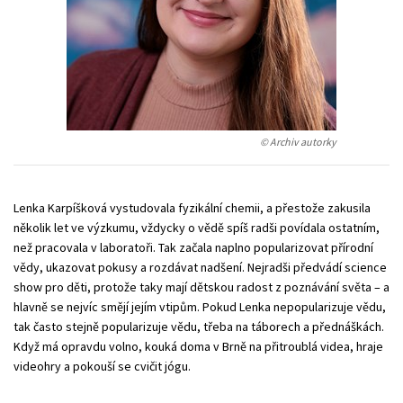
Young adult (SK)
Zahraniční literatura
Zdraví a životní styl
Všechny tituly
© Archiv autorky
Lenka Karpíšková vystudovala fyzikální chemii, a přestože zakusila
několik let ve výzkumu, vždycky o vědě spíš radši povídala ostatním,
než pracovala v laboratoři. Tak začala naplno popularizovat přírodní
vědy, ukazovat pokusy a rozdávat nadšení. Nejradši předvádí science
show pro děti, protože taky mají dětskou radost z poznávání světa – a
hlavně se nejvíc smějí jejím vtipům. Pokud Lenka nepopularizuje vědu,
tak často stejně popularizuje vědu, třeba na táborech a přednáškách.
Když má opravdu volno, kouká doma v Brně na přitroublá videa, hraje
videohry a pokouší se cvičit jógu.