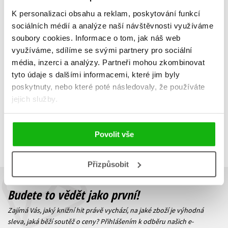
Úžasná chemie u tebe
K personalizaci obsahu a reklam, poskytování funkcí
doma
sociálních médií a analýze naší návštěvnosti využíváme
Lenka Karpíšková
,
Jiří Vlach
soubory cookies.
Informace o tom, jak náš web
215 Kč
269 Kč
využíváme, sdílíme se svými partnery pro sociální
média, inzerci a analýzy.
Partneři mohou zkombinovat
Do košíku
tyto údaje s dalšími informacemi, které jim byly
poskytnuty, nebo které poté následovaly, že používáte
jejich služby.
Zobrazuji 1 až 1 z celkem 1 záznamů
Zobraz záznamů
Povolit vše
Předchozí
1
Další
Přizpůsobit
Budete to vědět jako první!
Zajímá Vás, jaký knižní hit právě vychází, na jaké zboží je výhodná
sleva, jaká běží soutěž o ceny? Přihlášením k odběru našich e-