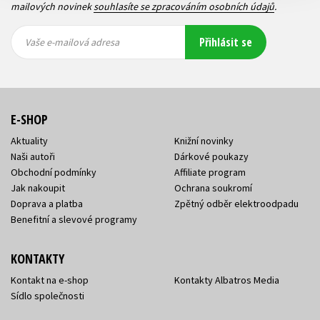
mailových novinek
souhlasíte se zpracováním osobních údajů
.
Vaše e-
Vaše e-
Přihlásit se
mailová
mailová
Vaše e-mailová adresa
adresa
adresa
E-SHOP
Aktuality
Knižní novinky
Naši autoři
Dárkové poukazy
Obchodní podmínky
Affiliate program
Jak nakoupit
Ochrana soukromí
Doprava a platba
Zpětný odběr elektroodpadu
Benefitní a slevové programy
KONTAKTY
Kontakt na e-shop
Kontakty Albatros Media
Sídlo společnosti