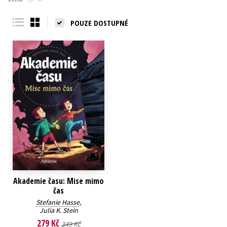
Young adult (SK)
Zahraniční literatura
Zdraví a životní styl
POUZE DOSTUPNÉ
Všechny tituly
Akademie času: Mise mimo
čas
Stefanie Hasse
,
Julia K. Stein
279 Kč
349 Kč