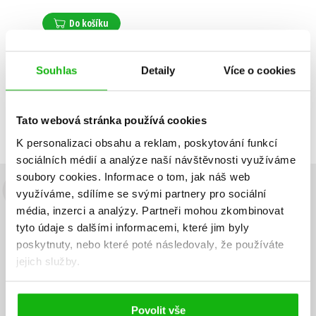
Do košíku
Souhlas
Detaily
Více o cookies
Zobrazuji 1 až 1 z celkem 1 záznamů
Zobraz záznamů
Tato webová stránka používá cookies
Předchozí
1
Další
K personalizaci obsahu a reklam, poskytování funkcí
sociálních médií a analýze naší návštěvnosti využíváme
soubory cookies.
Informace o tom, jak náš web
využíváme, sdílíme se svými partnery pro sociální
Budete to vědět jako první!
média, inzerci a analýzy.
Partneři mohou zkombinovat
Zajímá Vás, jaký knižní hit právě vychází, na jaké zboží je výhodná
tyto údaje s dalšími informacemi, které jim byly
sleva, jaká běží soutěž o ceny? Přihlášením k odběru našich e-
poskytnuty, nebo které poté následovaly, že používáte
mailových novinek
souhlasíte se zpracováním osobních údajů
.
jejich služby.
Vaše e-
Vaše e-
Přihlásit se
mailová
mailová
Vaše e-mailová adresa
adresa
adresa
Povolit vše