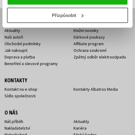
Přizpůsobit
E-SHOP
Aktuality
Knižní novinky
Naši autoři
Dárkové poukazy
Obchodní podmínky
Affiliate program
Jak nakoupit
Ochrana soukromí
Doprava a platba
Zpětný odběr elektroodpadu
Benefitní a slevové programy
KONTAKTY
Kontakt na e-shop
Kontakty Albatros Media
Sídlo společnosti
O NÁS
Náš příběh
Aktuality
Nakladatelství
Kariéra
Maloobchod
Etický kodex