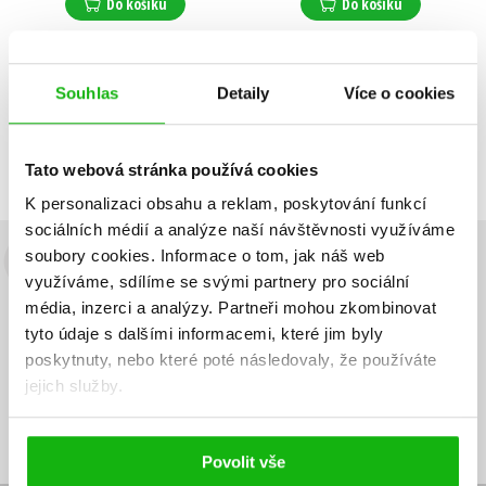
Do košíku
Do košíku
Souhlas
Detaily
Více o cookies
Zobrazuji 1 až 2 z celkem 2 záznamů
Zobraz záznamů
Předchozí
1
Další
Tato webová stránka používá cookies
K personalizaci obsahu a reklam, poskytování funkcí
sociálních médií a analýze naší návštěvnosti využíváme
soubory cookies.
Informace o tom, jak náš web
Budete to vědět jako první!
využíváme, sdílíme se svými partnery pro sociální
média, inzerci a analýzy.
Partneři mohou zkombinovat
Zajímá Vás, jaký knižní hit právě vychází, na jaké zboží je výhodná
tyto údaje s dalšími informacemi, které jim byly
sleva, jaká běží soutěž o ceny? Přihlášením k odběru našich e-
mailových novinek
souhlasíte se zpracováním osobních údajů
.
poskytnuty, nebo které poté následovaly, že používáte
jejich služby.
Vaše e-
Vaše e-
Přihlásit se
mailová
mailová
Vaše e-mailová adresa
adresa
adresa
Povolit vše