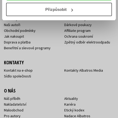
Přizpůsobit
E-SHOP
Aktuality
Knižní novinky
Naši autoři
Dárkové poukazy
Obchodní podmínky
Affiliate program
Jak nakoupit
Ochrana soukromí
Doprava a platba
Zpětný odběr elektroodpadu
Benefitní a slevové programy
KONTAKTY
Kontakt na e-shop
Kontakty Albatros Media
Sídlo společnosti
O NÁS
Náš příběh
Aktuality
Nakladatelství
Kariéra
Maloobchod
Etický kodex
Pro autory
Nadace Albatros