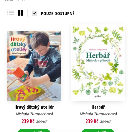
Young adult (SK)
Zahraniční literatura
Zdraví a životní styl
POUZE DOSTUPNÉ
Všechny tituly
Hravý dětský ateliér
Herbář
Michala Tumpachová
Michala Tumpachová
239 Kč
239 Kč
299 Kč
299 Kč