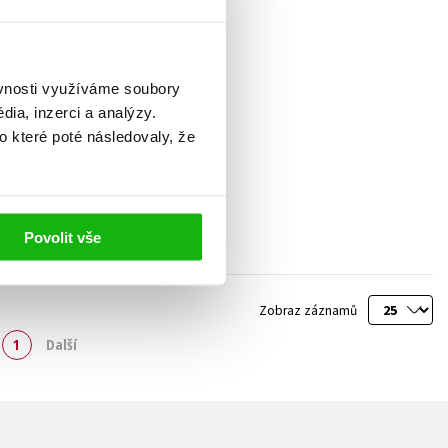
ěvnosti využíváme soubory
ia, inzerci a analýzy.
o které poté následovaly, že
Povolit vše
Zobraz záznamů
1
Další