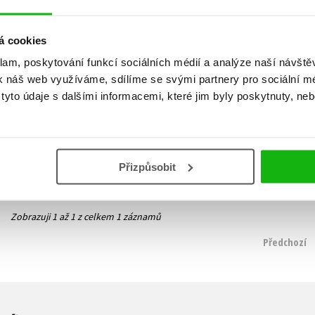
á cookies
klam, poskytování funkcí sociálních médií a analýze naší návšt
Smyčka
k náš web využíváme, sdílíme se svými partnery pro sociální méd
Radek Gajdošík
yto údaje s dalšími informacemi, které jim byly poskytnuty, neb
319 Kč
399 Kč
Do košíku
Přizpůsobit
Zobrazuji 1 až 1 z celkem 1 záznamů
Předchozí