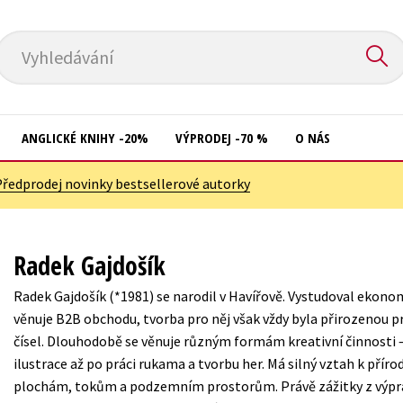
Vyhledávání
ANGLICKÉ KNIHY -20%
VÝPRODEJ -70 %
O NÁS
Předprodej novinky bestsellerové autorky
Přírodní vědy
Křížovky
Společnost, politika
Kuchařky
Radek Gajdošík
Technika a věda
New Adult
Radek Gajdošík (*1981) se narodil v Havířově. Vystudoval ekonomi
Učebnice
Ostatní
věnuje B2B obchodu, tvorba pro něj však vždy byla přirozenou p
Umění a kultura
čísel. Dlouhodobě se věnuje různým formám kreativní činnosti –
Počítače
ilustrace až po práci rukama a tvorbu her. Má silný vztah k pří
Výchova a pedagogika
Poezie
plochám, tokům a podzemním prostorům. Právě zážitky z výpra
Young adult