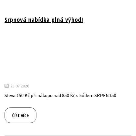
Young adult (SK)
Zahraniční literatura
Zdraví a životní styl
Srpnová nabídka plná výhod!
Všechny tituly
25.07.2026
Sleva 150 Kč při nákupu nad 850 Kč s kódem SRPEN150
Číst více