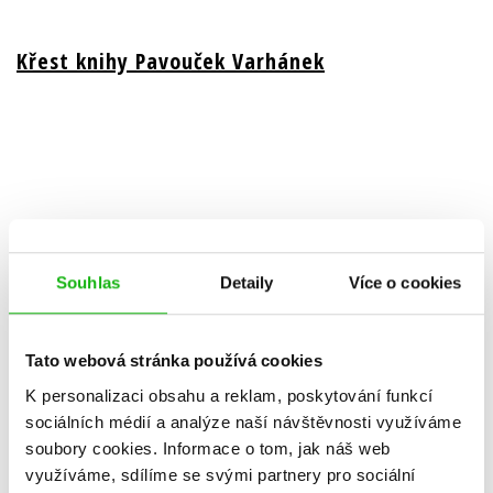
Křest knihy Pavouček Varhánek
Souhlas
Detaily
Více o cookies
26.09.2025
Ve středu 24. září 2025 se v pražském Radiocafé konal křest
Tato webová stránka používá cookies
knihy Pavouček Varhánek, který přináší milý a poutavý příběh
pro děti od 6 let. Pavouček Varhánek žije ve starobylém
K personalizaci obsahu a reklam, poskytování funkcí
kostele v píšťalách varhan a společně s myškou Cukřenkou se
sociálních médií a analýze naší návštěvnosti využíváme
vydávají na objevitelské výpravy do světa svíček, zpěvu a vůně
soubory cookies.
Informace o tom, jak náš web
kadidla, při nichž poznávají duchovní svět a křesťanské
využíváme, sdílíme se svými partnery pro sociální