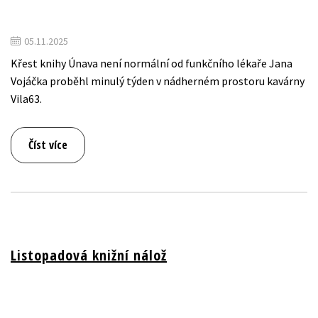
05.11.2025
Křest knihy Únava není normální od funkčního lékaře Jana
Vojáčka proběhl minulý týden v nádherném prostoru kavárny
Vila63.
Číst více
Listopadová knižní nálož