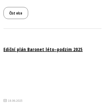
Číst více
Ediční plán Baronet léto–podzim 2025
18.06.2025