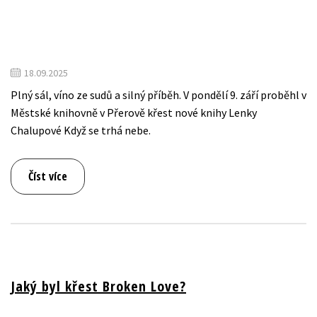
18.09.2025
Plný sál, víno ze sudů a silný příběh. V pondělí 9. září proběhl v
Městské knihovně v Přerově křest nové knihy Lenky
Chalupové Když se trhá nebe.
Číst více
Jaký byl křest Broken Love?