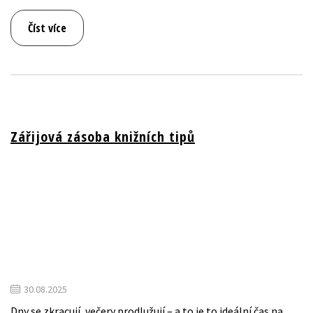
Číst více
Zářijová zásoba knižních tipů
30.08.2025
Dny se zkracují, večery prodlužují – a to je to ideální čas na