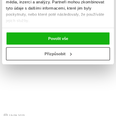
hodnoty.
média, inzerci a analýzy.
Partneři mohou zkombinovat
tyto údaje s dalšími informacemi, které jim byly
poskytnuty, nebo které poté následovaly, že používáte
Číst více
jejich služby.
Povolit vše
Přizpůsobit
Ceny zmocenkyně vlády pro lidská práva
19.09.2025