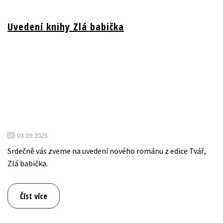
Uvedení knihy Zlá babička
03.09.2025
Srdečně vás zveme na uvedení nového románu z edice Tvář,
Zlá babička.
Číst více