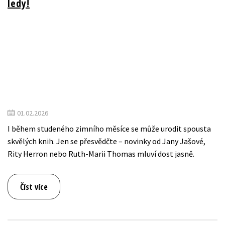
ledy!
01.02.2026
I během studeného zimního měsíce se může urodit spousta
skvělých knih. Jen se přesvědčte – novinky od Jany Jašové,
Rity Herron nebo Ruth-Marii Thomas mluví dost jasně.
Číst více