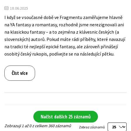
18.06.2025
I když se v současné době ve Fragmentu zaměřujeme hlavně
na YA fantasy a romantasy, rozhodně jsme nerezignovali ani
na klasickou fantasy – a to zejména z klávesnic českých (a
slovenských) autorů. Pokud máte rádi příběhy, které navazují
na tradici té nejlepší epické fantasy, ale zároveň přinášejí
osobitý český rukopis, podívejte se na následující pětku.
Číst více
Načíst dalších 25 záznamů
Zobrazuji 1 až 0 z celkem 360 záznamů
Zobraz záznamů