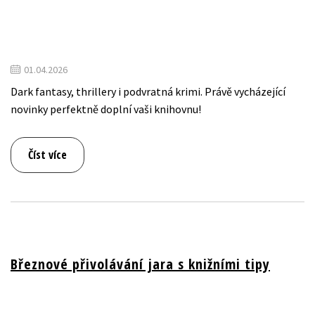
01.04.2026
Dark fantasy, thrillery i podvratná krimi. Právě vycházející
novinky perfektně doplní vaši knihovnu!
Číst více
Březnové přivolávání jara s knižními tipy