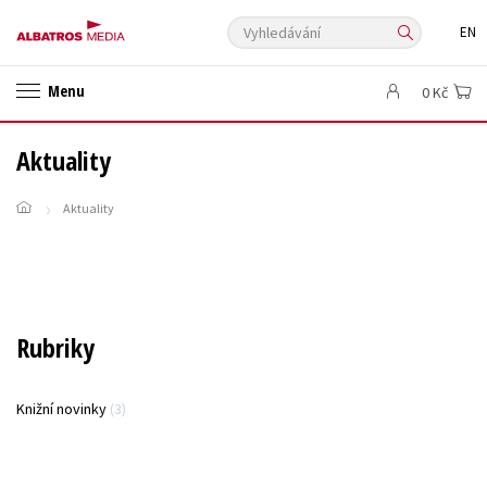
Vyhledávání
EN
ANGLICKÉ KNIHY -20 %
VÝPRODEJ -70 %
KNIHY S DÁRKEM
Menu
0 Kč
ASTERIX S DÁRKEM
🎁DÁRKOVÉ PUBLIKACE
✉️ DÁRKOVÉ POUKAZY
Auto - moto
Beletrie pro děti
Aktuality
Beletrie pro dospělé
Byznys a ekonomie
Cestování
Aktuality
Dárkové publikace
Dárkové zboží
Digitální fotografie
Esoterika a duchovní svět
Historie a military
Hobby
Jazyky
Kalendáře
Kariéra a osobní rozvoj
Komiks
Křížovky
Kuchařky
New Adult
Ostatní
Počítače
Poezie
Rubriky
Populárně - naučná pro dospělé
Populárně - naučné pro děti
Předškoláci
Příroda a zahrada
Přírodní vědy
Knižní novinky
(3)
Společnost, politika
Technika a věda
Učebnice
Umění a kultura
Výchova a pedagogika
Young adult