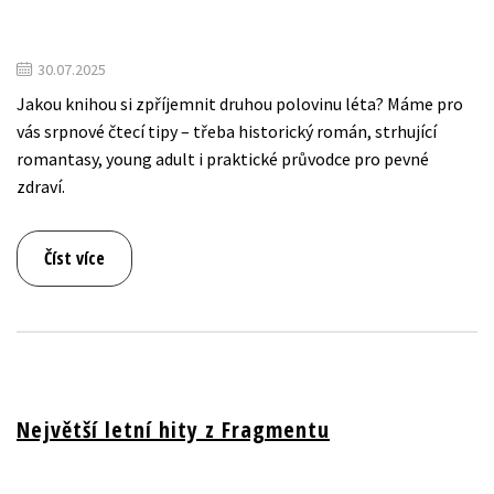
30.07.2025
Jakou knihou si zpříjemnit druhou polovinu léta? Máme pro
vás srpnové čtecí tipy – třeba historický román, strhující
romantasy, young adult i praktické průvodce pro pevné
zdraví.
Číst více
Největší letní hity z Fragmentu