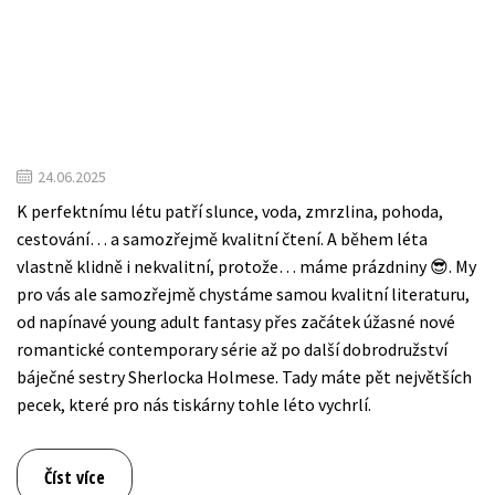
24.06.2025
K perfektnímu létu patří slunce, voda, zmrzlina, pohoda,
cestování… a samozřejmě kvalitní čtení. A během léta
vlastně klidně i nekvalitní, protože… máme prázdniny 😎. My
pro vás ale samozřejmě chystáme samou kvalitní literaturu,
od napínavé young adult fantasy přes začátek úžasné nové
romantické contemporary série až po další dobrodružství
báječné sestry Sherlocka Holmese. Tady máte pět největších
pecek, které pro nás tiskárny tohle léto vychrlí.
Číst více