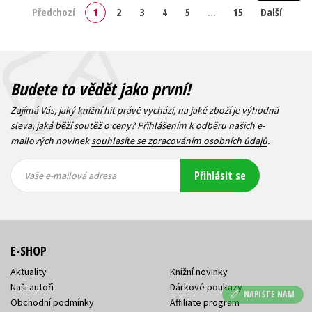
Předchozí
1
2
3
4
5
…
15
Další
Budete to vědět jako první!
Zajímá Vás, jaký knižní hit právě vychází, na jaké zboží je výhodná
sleva, jaká běží soutěž o ceny? Přihlášením k odběru našich e-
mailových novinek
souhlasíte se zpracováním osobních údajů
.
Vaše e-
Vaše e-
Přihlásit se
mailová
mailová
Vaše e-mailová adresa
adresa
adresa
E-SHOP
Aktuality
Knižní novinky
Naši autoři
Dárkové poukazy
NAPIŠTE NÁM
Obchodní podmínky
Affiliate program