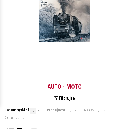
Young adult (SK)
Zahraniční literatura
Zdraví a životní styl
Všechny tituly
Do košíku
792 Kč
990 Kč
AUTO - MOTO
Filtrujte
Datum vydání
Prodejnost
Název
Cena