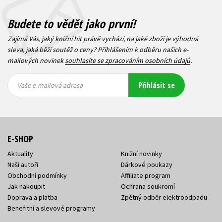
Budete to vědět jako první!
Zajímá Vás, jaký knižní hit právě vychází, na jaké zboží je výhodná
sleva, jaká běží soutěž o ceny? Přihlášením k odběru našich e-
mailových novinek
souhlasíte se zpracováním osobních údajů
.
Vaše e-
Vaše e-
Přihlásit se
mailová
mailová
Vaše e-mailová adresa
adresa
adresa
E-SHOP
Aktuality
Knižní novinky
Naši autoři
Dárkové poukazy
Obchodní podmínky
Affiliate program
Jak nakoupit
Ochrana soukromí
Doprava a platba
Zpětný odběr elektroodpadu
Benefitní a slevové programy