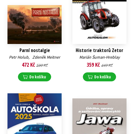
Parní nostalgie
Historie traktorů Zetor
Petr Holub
,
Zdeněk Meitner
Marián Šuman-Hreblay
472 Kč
359 Kč
590 Kč
449 Kč
Do košíku
Do košíku