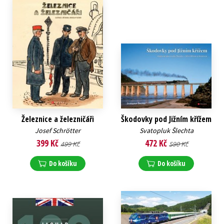
Železnice a železničáři
Škodovky pod Jižním křížem
Josef Schrötter
Svatopluk Šlechta
399 Kč
472 Kč
499 Kč
590 Kč
Do košíku
Do košíku