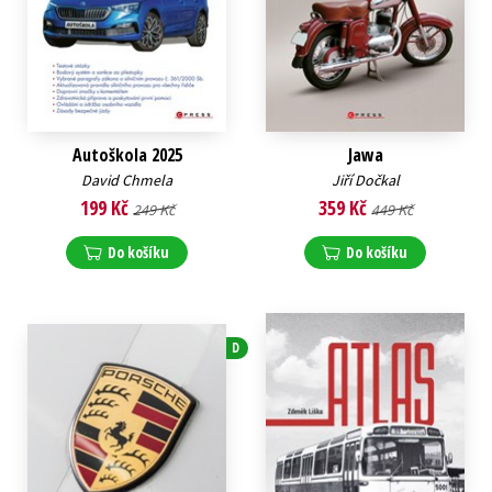
Autoškola 2025
Jawa
David Chmela
Jiří Dočkal
199 Kč
359 Kč
249 Kč
449 Kč
Do košíku
Do košíku
D