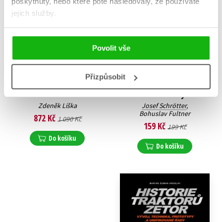
poskytnuty, nebo které poté následovaly, že používáte
jejich služby.
Povolit vše
Přizpůsobit
Atlas pražských autobusů
Parní lokomotivy
1994–2024
omalovánky
Zdeněk Liška
Josef Schrötter
,
Bohuslav Fultner
872 Kč
1 090 Kč
159 Kč
199 Kč
Do košíku
Do košíku