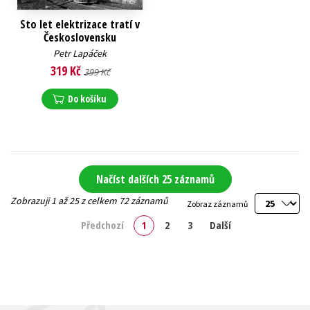
Sto let elektrizace tratí v
Československu
Petr Lapáček
319 Kč
399 Kč
Do košíku
Načíst dalších 25 záznamů
Zobrazuji 1 až 25 z celkem 72 záznamů
Zobraz záznamů
Předchozí
1
2
3
Další