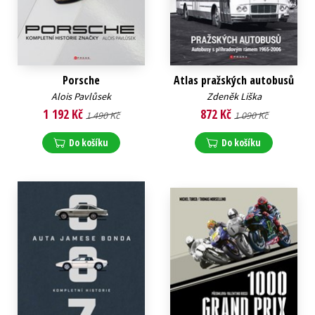
Porsche
Atlas pražských autobusů
Alois Pavlůsek
Zdeněk Liška
1 192 Kč
872 Kč
1 490 Kč
1 090 Kč
Do košíku
Do košíku