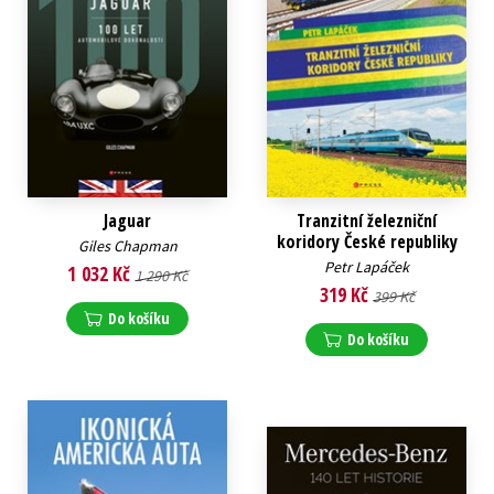
Jaguar
Tranzitní železniční
koridory České republiky
Giles Chapman
Petr Lapáček
1 032 Kč
1 290 Kč
319 Kč
399 Kč
Do košíku
Do košíku