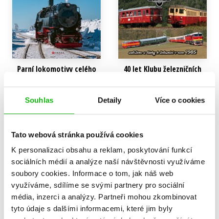
Parní lokomotivy celého
40 let Klubu železničních
světa
cestovatelů, 20 let
železniční dopravy pod
Udo Paulitz
značkou KŽC
Souhlas
Detaily
Více o cookies
632 Kč
790 Kč
Bohumil Augusta
800 Kč
Do košíku
1 000 Kč
Tato webová stránka používá cookies
Do košíku
K personalizaci obsahu a reklam, poskytování funkcí
sociálních médií a analýze naší návštěvnosti využíváme
soubory cookies.
Informace o tom, jak náš web
využíváme, sdílíme se svými partnery pro sociální
média, inzerci a analýzy.
Partneři mohou zkombinovat
tyto údaje s dalšími informacemi, které jim byly