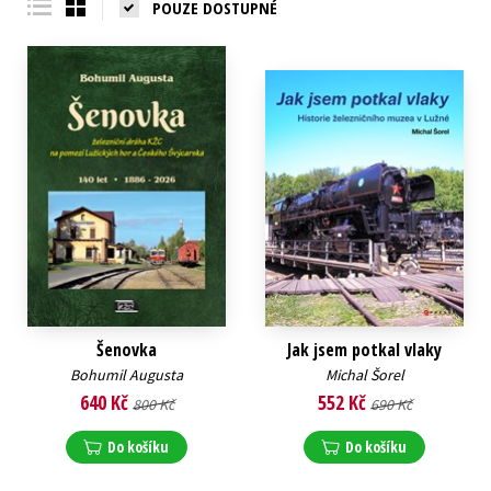
POUZE DOSTUPNÉ
Šenovka
Jak jsem potkal vlaky
Bohumil Augusta
Michal Šorel
640 Kč
552 Kč
800 Kč
690 Kč
Do košíku
Do košíku