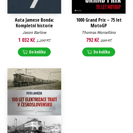
Auta Jamese Bonda:
1000 Grand Prix – 75 let
Kompletní historie
MotoGP
Jason Barlow
Thomas Morsellino
1 032 Kč
792 Kč
1 290 Kč
990 Kč
Do košíku
Do košíku