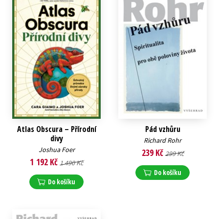
Atlas Obscura – Přírodní
Pád vzhůru
divy
Richard Rohr
Joshua Foer
239 Kč
299 Kč
1 192 Kč
1 490 Kč
Do košíku
Do košíku