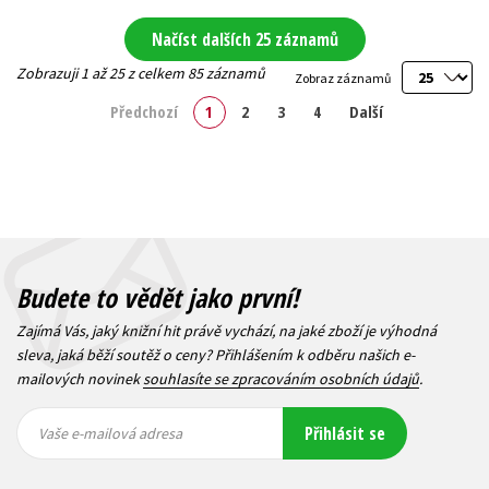
Načíst dalších 25 záznamů
Zobrazuji 1 až 25 z celkem 85 záznamů
Zobraz záznamů
Předchozí
1
2
3
4
Další
Budete to vědět jako první!
Zajímá Vás, jaký knižní hit právě vychází, na jaké zboží je výhodná
sleva, jaká běží soutěž o ceny? Přihlášením k odběru našich e-
mailových novinek
souhlasíte se zpracováním osobních údajů
.
Vaše e-
Vaše e-
Přihlásit se
mailová
mailová
Vaše e-mailová adresa
adresa
adresa