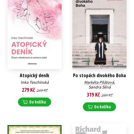
Atopický deník
Po stopách divokého Boha
Inka Teschinská
Markéta Pilátová
,
Sandra Silná
279 Kč
349 Kč
319 Kč
399 Kč
Do košíku
Do košíku