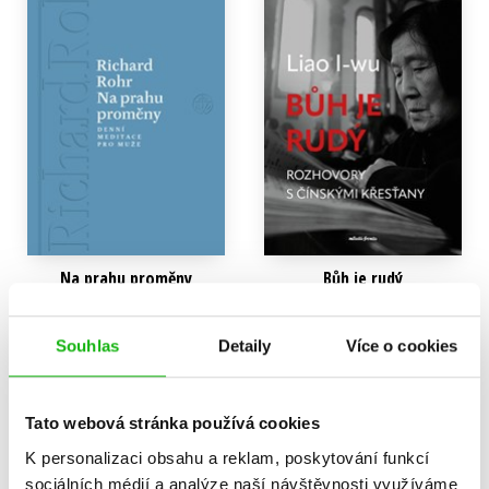
Na prahu proměny
Bůh je rudý
Richard Rohr
Liao I-wu
359 Kč
399 Kč
449 Kč
499 Kč
Souhlas
Detaily
Více o cookies
Do košíku
Do košíku
Tato webová stránka používá cookies
K personalizaci obsahu a reklam, poskytování funkcí
sociálních médií a analýze naší návštěvnosti využíváme