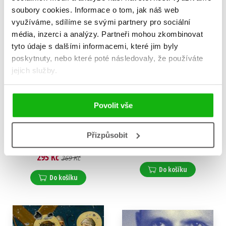
soubory cookies.
Informace o tom, jak náš web
využíváme, sdílíme se svými partnery pro sociální
média, inzerci a analýzy.
Partneři mohou zkombinovat
tyto údaje s dalšími informacemi, které jim byly
poskytnuty, nebo které poté následovaly, že používáte
jejich služby.
Povolit vše
O pravém náboženství
Kumrán
Přizpůsobit
Augustinus Aurelius
,
Reinhard G. Kratz
Lenka Karfíková
399 Kč
499 Kč
295 Kč
369 Kč
Do košíku
Do košíku