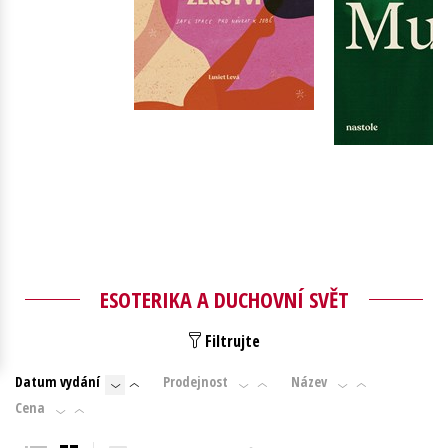
Young adult (SK)
Zahraniční literatura
Zdraví a životní styl
Všechny tituly
Do košíku
Do košík
359 Kč
449 Kč
319 Kč
3
ESOTERIKA A DUCHOVNÍ SVĚT
Filtrujte
Datum vydání
Prodejnost
Název
Cena