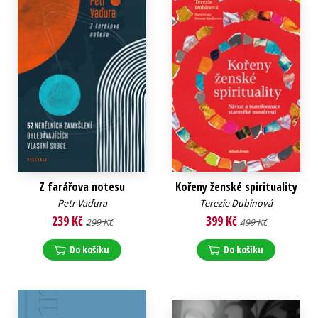
Z farářova notesu
Kořeny ženské spirituality
Petr Vaďura
Terezie Dubinová
239 Kč
399 Kč
299 Kč
499 Kč
Do košíku
Do košíku