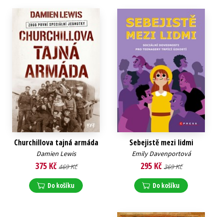
Churchillova tajná armáda
Sebejistě mezi lidmi
Damien Lewis
Emily Davenportová
375 Kč
295 Kč
469 Kč
369 Kč
Do košíku
Do košíku