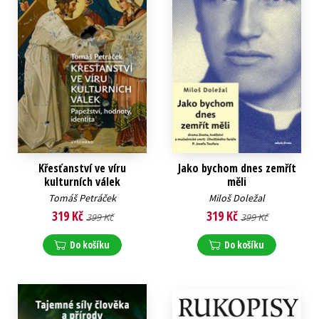
Křesťanství ve víru
Jako bychom dnes zemřít
kulturních válek
měli
Tomáš Petráček
Miloš Doležal
319 Kč
319 Kč
399 Kč
399 Kč
Do košíku
Do košíku