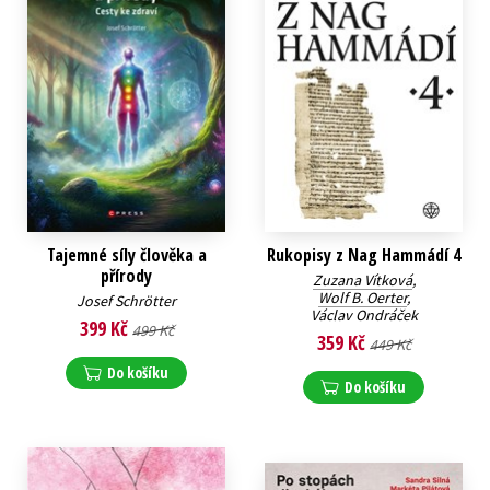
Tajemné síly člověka a
Rukopisy z Nag Hammádí 4
přírody
Zuzana Vítková
,
Wolf B. Oerter
,
Josef Schrötter
Václav Ondráček
399 Kč
499 Kč
359 Kč
449 Kč
Do košíku
Do košíku