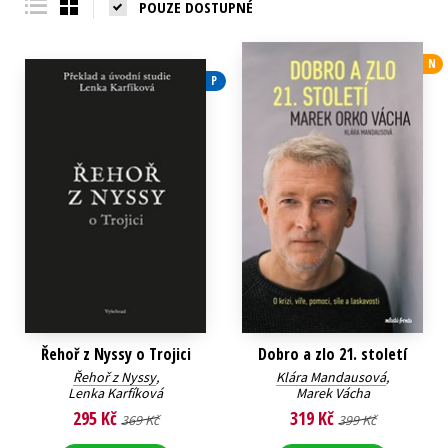
POUZE DOSTUPNÉ
N
P
Řehoř z Nyssy o Trojici
Dobro a zlo 21. století
Řehoř z Nyssy
,
Klára Mandausová
,
Lenka Karfíková
Marek Vácha
295 Kč
319 Kč
369 Kč
399 Kč