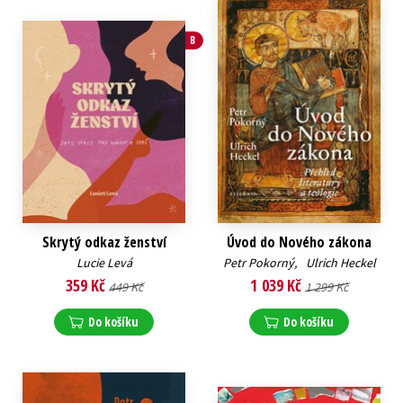
B
Skrytý odkaz ženství
Úvod do Nového zákona
Lucie Levá
Petr Pokorný
,
Ulrich Heckel
359 Kč
1 039 Kč
449 Kč
1 299 Kč
Do košíku
Do košíku