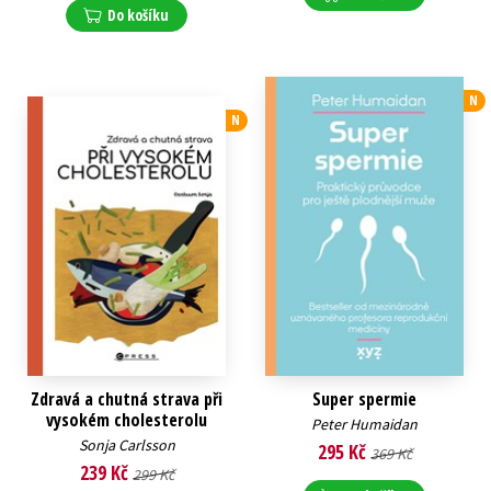
Do košíku
N
N
Zdravá a chutná strava při
Super spermie
vysokém cholesterolu
Peter Humaidan
Sonja Carlsson
295 Kč
369 Kč
239 Kč
299 Kč