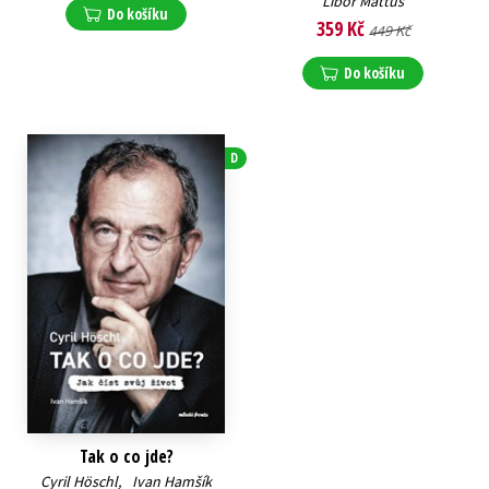
Libor Mattuš
Do košíku
359 Kč
449 Kč
Do košíku
D
Tak o co jde?
Cyril Höschl
,
Ivan Hamšík