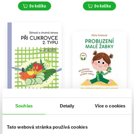
Do košíku
Do košíku
Zdravá a chutná strava při
Probuzení malé žabky
Souhlas
Detaily
Více o cookies
cukrovce 2. typu
Eline Snelová
Sven-David Muller
295 Kč
369 Kč
239 Kč
299 Kč
Tato webová stránka používá cookies
Do košíku