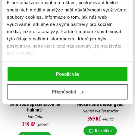
K personalizaci obsahu a reklam, poskytování funkcí
Do košíku
sociálních médií a analýze naší návštěvnosti využíváme
soubory cookies.
Informace o tom, jak náš web
využíváme, sdílíme se svými partnery pro sociální
média, inzerci a analýzy.
Partneři mohou zkombinovat
tyto údaje s dalšími informacemi, které jim byly
poskytnuty, nebo které poté následovaly, že používáte
jejich služby.
Povolit vše
Přizpůsobit
Sám sobě specialistou na
Mocná síla našich genů
hubnutí
Daniel Wallerstorfer
Jan Caha
359 Kč
449 Kč
319 Kč
399 Kč
Do košíku