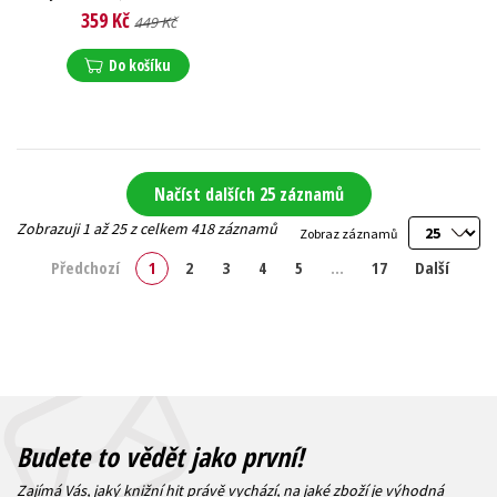
359 Kč
449 Kč
Do košíku
Načíst dalších 25 záznamů
Zobrazuji 1 až 25 z celkem 418 záznamů
Zobraz záznamů
Předchozí
1
2
3
4
5
…
17
Další
Budete to vědět jako první!
Zajímá Vás, jaký knižní hit právě vychází, na jaké zboží je výhodná