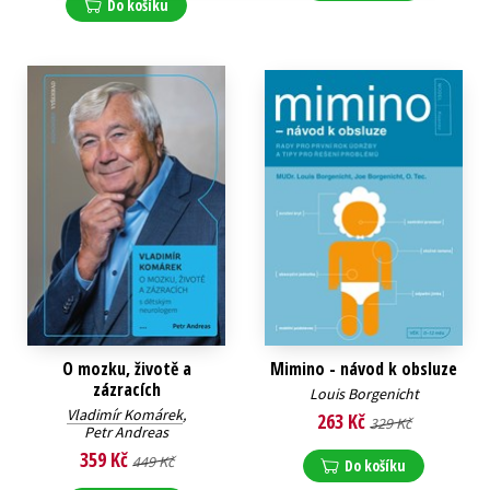
Do košíku
O mozku, životě a
Mimino - návod k obsluze
zázracích
Louis Borgenicht
Vladimír Komárek
,
263 Kč
329 Kč
Petr Andreas
359 Kč
449 Kč
Do košíku