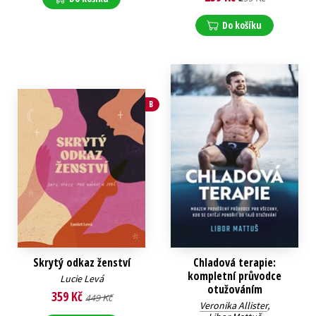
Do košíku
B
Skrytý odkaz ženství
Chladová terapie:
kompletní průvodce
Lucie Levá
otužováním
359 Kč
449 Kč
Veronika Allister
,