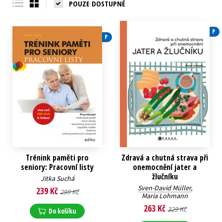
POUZE DOSTUPNÉ
P
P
Trénink paměti pro
Zdravá a chutná strava při
seniory: Pracovní listy
onemocnění jater a
žlučníku
Jitka Suchá
Sven-David Müller
,
239 Kč
299 Kč
Maria Lohmann
263 Kč
329 Kč
Do košíku