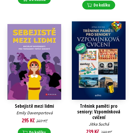
Do košíku
Sebejistě mezi lidmi
Trénink paměti pro
seniory: Vzpomínková
Emily Davenportová
cvičení
295 Kč
369 Kč
Jitka Suchá
239 Kč
Do košíku
299 Kč