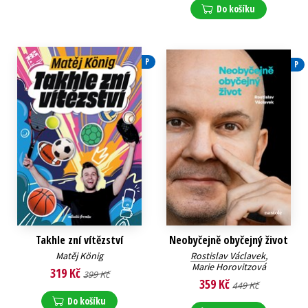
Do košíku
P
P
Takhle zní vítězství
Neobyčejně obyčejný život
Matěj König
Rostislav Václavek
,
Marie Horovitzová
319 Kč
399 Kč
359 Kč
449 Kč
Do košíku