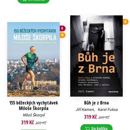
N
B
N
155 běžeckých vychytávek
Bůh je z Brna
Miloše Škorpila
Jiří Kamen
,
Karel Fuksa
Miloš Škorpil
319 Kč
399 Kč
319 Kč
399 Kč
Do košíku