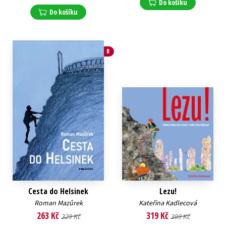
Do košíku
Do košíku
B
Cesta do Helsinek
Lezu!
Roman Mazůrek
Kateřina Kadlecová
263 Kč
319 Kč
329 Kč
399 Kč