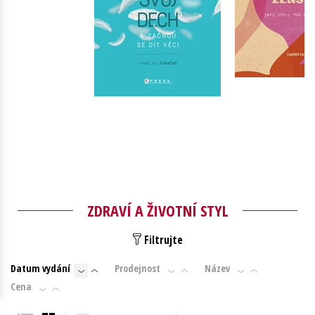
Young adult (SK)
Zahraniční literatura
Zdraví a životní styl
Všechny tituly
Do košík
Do košíku
359 Kč
4
319 Kč
399 Kč
ZDRAVÍ A ŽIVOTNÍ STYL
Filtrujte
Datum vydání
Prodejnost
Název
Cena