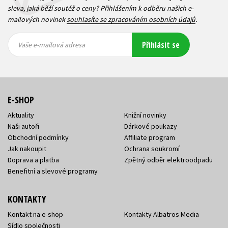
sleva, jaká běží soutěž o ceny? Přihlášením k odběru našich e-
mailových novinek
souhlasíte se zpracováním osobních údajů
.
Vaše e-
Vaše e-
Přihlásit se
mailová
mailová
Vaše e-mailová adresa
adresa
adresa
E-SHOP
Aktuality
Knižní novinky
Naši autoři
Dárkové poukazy
Obchodní podmínky
Affiliate program
Jak nakoupit
Ochrana soukromí
Doprava a platba
Zpětný odběr elektroodpadu
Benefitní a slevové programy
KONTAKTY
Kontakt na e-shop
Kontakty Albatros Media
Sídlo společnosti