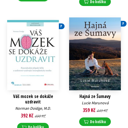
Do košíku
P
P
Váš mozek se dokáže
Hajná ze Šumavy
uzdravit
Lucie Marunová
Norman Doidge, M.D.
359 Kč
449 Kč
392 Kč
490 Kč
Do košíku
Do košíku