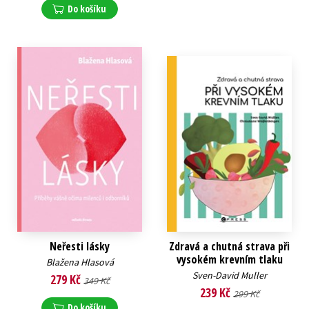
Do košíku
Neřesti lásky
Zdravá a chutná strava při
vysokém krevním tlaku
Blažena Hlasová
Sven-David Muller
279 Kč
349 Kč
239 Kč
299 Kč
Do košíku