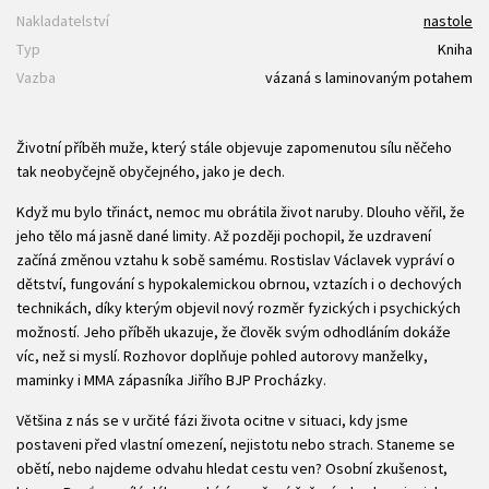
Nakladatelství
nastole
Typ
Kniha
Vazba
vázaná s laminovaným potahem
Životní příběh muže, který stále objevuje zapomenutou sílu něčeho
tak neobyčejně obyčejného, jako je dech.
Když mu bylo třináct, nemoc mu obrátila život naruby. Dlouho věřil, že
jeho tělo má jasně dané limity. Až později pochopil, že uzdravení
začíná změnou vztahu k sobě samému. Rostislav Václavek vypráví o
dětství, fungování s hypokalemickou obrnou, vztazích i o dechových
technikách, díky kterým objevil nový rozměr fyzických i psychických
možností. Jeho příběh ukazuje, že člověk svým odhodláním dokáže
víc, než si myslí. Rozhovor doplňuje pohled autorovy manželky,
maminky i MMA zápasníka Jiřího BJP Procházky.
Většina z nás se v určité fázi života ocitne v situaci, kdy jsme
postaveni před vlastní omezení, nejistotu nebo strach. Staneme se
obětí, nebo najdeme odvahu hledat cestu ven? Osobní zkušenost,