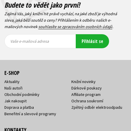
Budete to vědět jako první!
Zajímá Vás, jaký knižní hit právě vychází, na jaké zboží je výhodná
sleva, jaká běží soutěž o ceny? Přihlášením k odběru našich e-
mailových novinek
souhlasíte se zpracováním osobních údajů
.
Vaše e-
Vaše e-
Přihlásit se
mailová
mailová
Vaše e-mailová adresa
adresa
adresa
E-SHOP
Aktuality
Knižní novinky
Naši autoři
Dárkové poukazy
Obchodní podmínky
Affiliate program
Jak nakoupit
Ochrana soukromí
Doprava a platba
Zpětný odběr elektroodpadu
Benefitní a slevové programy
KONTAKTY