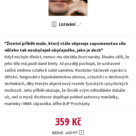
Young adult (SK)
Zahraniční literatura
Zdraví a životní styl
Všechny tituly
Listování
Životní příběh muže, který stále objevuje zapomenutou sílu
něčeho tak neobyčejně obyčejného, jako je dech
Když mu bylo třináct, nemoc mu obrátila život naruby. Dlouho věřil, že
jeho tělo má jasně dané limity. Až později pochopil, že uzdravení
začíná změnou vztahu k sobě samému. Rostislav Václavek vypráví o
dětství, fungování s hypokalemickou obrnou, vztazích i o dechových
technikách, díky kterým objevil nový rozměr fyzických i psychických
možností. Jeho příběh ukazuje, že člověk svým odhodláním dokáže
víc, než si myslí. Rozhovor doplňuje pohled autorovy manželky,
maminky i MMA zápasníka Jiřího BJP Procházky.
359 Kč
449 Kč
Běžně