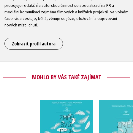
propojuje redakční a autorskou činnost se specializací na PR a
mediální komunikaci zejména filmových a knižních projektů. Ve volném
čase ráda cestuje, běhá, věnuje se józe, otužování a objevování
nových míst i chutí.
Zobrazit profil autora
MOHLO BY VÁS TAKÉ ZAJÍMAT
Změň svůj dech a
Změň svůj
začnou se dít věci
začnou se 
(audiokniha)
,
Rostislav 
,
Rostislav Václavek
Petra Václ
Petra Václavková