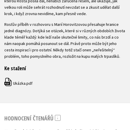
kterou Rosťa posílá dál, nenabízí zaručená řešení, ale ukazuje, jak
velkou roli může sehrát rozhodnutí nevzdat se a zkusit udělat další
krok, i když zrovna nevidíme, kam přesně vede.
Rosťův příběh v rozhovoru s Marií Horovitzovou přesahuje hranice
jedné diagnózy. Dotýká se otázek, které si v různých obdobích života
klade téměř každý: kde leží naše skutečné limity, co nás brzdí a co
nám naopak pomáhá posunout se dál. Právě proto může být jeho
cesta inspirací i pro ostatní. Někdy totiž stačí onen „neřešitelný“
problém, toho pomyslného obra, rozložit na kupu malých trpaslíků.
Ke stažení
Ukázka.pdf
PDF
HODNOCENÍ ČTENÁŘŮ