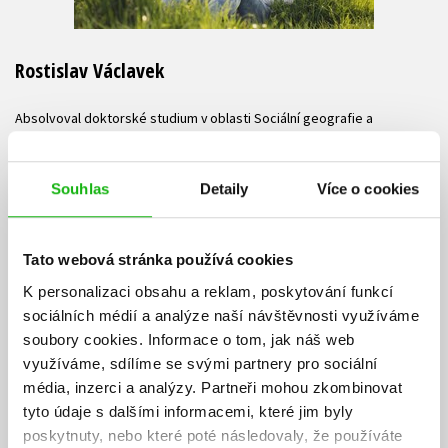
Rostislav Václavek
Absolvoval doktorské studium v oblasti Sociální geografie a
Regionálního rozvoje na Ostravské Univerzitě a také léta působil jako
tlumočník, překladatel, lektor obchodní angličtiny i učitel anglického
jazyka na sportovní akademii. V roce 2018 došlo k zásadním změnám
Souhlas
Detaily
Více o cookies
v jeho životě. Začal se zabývat dechovými a mentálními technikami,
otužováním a práci s vlastním tělem. Absolvoval kurzy zdravého
dýchání s Patrickem McKeownem a stal se tak certifikovaným
Tato webová stránka používá cookies
instruktorem BUTEYKO CLINIC INTERNATIONAL® a také OXYGEN
K personalizaci obsahu a reklam, poskytování funkcí
ADVANTAGE®. Následně povýšil svou kvalifikaci na certifikovaného
master instruktora OXYGEN ADVANTAGE® a master instruktora
sociálních médií a analýze naší návštěvnosti využíváme
BUTEYKO CLINIC INTERNATIONAL®. Nejen díky znalostem technik
soubory cookies.
Informace o tom, jak náš web
zdravého dýchání, ale také díky zkušenostem s nimi, které mu
využíváme, sdílíme se svými partnery pro sociální
změnily život, se rozhodl šířit cenné informace a zejména praxi mezi
média, inzerci a analýzy.
Partneři mohou zkombinovat
lidmi nejen v České republice. Pracuje s jednotlivci i skupinami. Školí
tyto údaje s dalšími informacemi, které jim byly
ve firmách a trénuje dechové i mentální či otužovací techniky pro
poskytnuty, nebo které poté následovaly, že používáte
vrcholové sportovce. Vystupuje na seberozvojových kongresech,