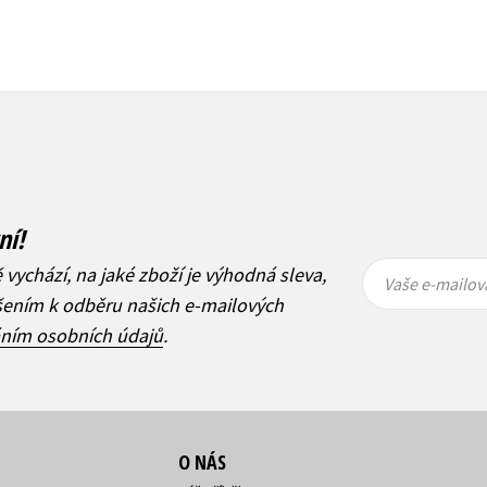
ní!
Vaše e-
Vaše e-
ě vychází, na jaké zboží je výhodná sleva,
mailová
mailová
Vaše e-mailov
adresa
adresa
ášením k odběru našich e-mailových
áním osobních údajů
.
O NÁS