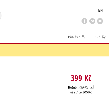
EN
Přihlásit
0 Kč
399 Kč
499 Kč
Běžně
ušetříte 100 Kč