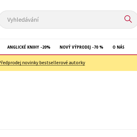
Vyhledávání
ANGLICKÉ KNIHY -20%
NOVÝ VÝPRODEJ -70 %
O NÁS
Předprodej novinky bestsellerové autorky
Přírodní vědy
Křížovky
Společnost, politika
Kuchařky
Technika a věda
New Adult
Učebnice
Ostatní
Umění a kultura
Počítače
Výchova a pedagogika
Poezie
Young adult