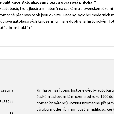
 publikace. Aktualizovaný text a obrazová příloha.
Populárně - naučná pro dospělé
by autobusů, trolejbusů a minibusů na českém a slovenském území 
Young adult (SK)
Populárně - naučné pro děti
omadné přepravy osob jsou v knize uvedeny i výrobci moderních m
Zahraniční literatura
 a úpravě autobusových karoserií. Kniha je doplněna historickými 
Předškoláci
řů a konstruktérů.
Zdraví a životní styl
Příroda a zahrada
šechny tituly
čeština
Kniha přináší popis historie výroby autobusů
českém a slovenském území od roku 1900 do
6457244
domácích výrobců vozidel hromadné přepravy 
výrobci moderních minibusů a midibusů, české
14