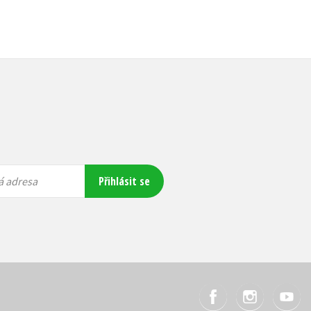
Přihlásit se
á adresa