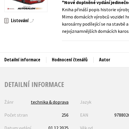
Nové doplněné vydání jedinečné
Auto - moto
Kniha přináší popis historie výro
Jazyky
Beletrie pro děti
Mimo domácích výrobců vozidel hr
Listování
Kalendáře
karosárny podílející se na stavbě
Beletrie pro dospělé
nejvýznamnějších domácích karosá
Kariéra a osobní rozvoj
Byznys a ekonomie
Komiks
Detailní informace
Hodnocení čtenářů
Autor
V
DETAILNÍ INFORMACE
Žánr
technika & doprava
Jazyk
Počet stran
256
EAN
978802
Datum vydání
01.12.2025
Věk od