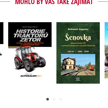
MOHLO BY VÁS TAKÉ ZAJÍMAT
Historie traktorů Zetor
Šenovka
Marián Šuman-Hreblay
Bohumil Augusta
y
Do košíku
Do košíku
319 Kč
640 Kč
399 Kč
800 Kč