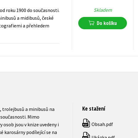
Skladem
od roku 1900 do současnosti.
inibusů a midibusů, české
Do košíku
fotografiemi a přehledem
399
Kč
s DPH
Ke stažení
, trolejbusů a minibusů na
 současnosti. Mimo
Obsah.pdf
osob jsou v knize uvedeny i
PDF
 karosárny podílející se na
Ukázka.pdf
PDF