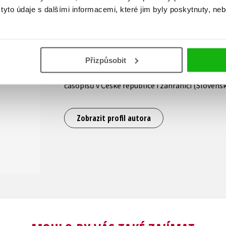
Marián Šuman-Hreblay žije s rodinou v Liptovs
yto údaje s dalšími informacemi, které jim byly poskytnuty, neb
Filozofickou fakultu Karlovy Univerzity v Praze 
automobilové historii, především českoslove
firmám z celého světa. Je autorem více než des
publikací, z nichž tři získaly prestižní ocenění
Přizpůsobit
Automotive Historians. Svými články pravideln
časopisů v České republice i zahraničí (Slovens
Zobrazit profil autora