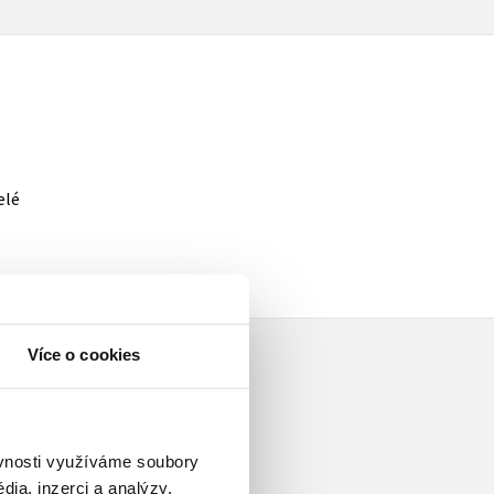
elé
Více o cookies
ěvnosti využíváme soubory
ia, inzerci a analýzy.