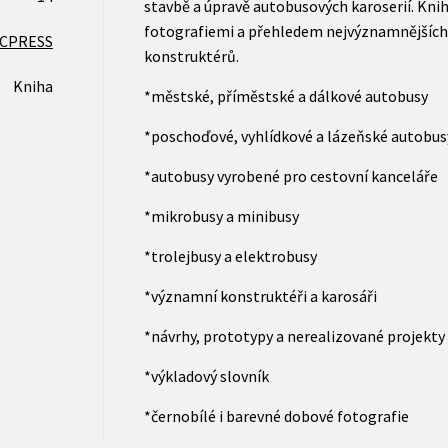
stavbě a úpravě autobusových karoserií. Kni
fotografiemi a přehledem nejvýznamnějších
CPRESS
konstruktérů.
Kniha
*městské, příměstské a dálkové autobusy
*poschoďové, vyhlídkové a lázeňské autobus
*autobusy vyrobené pro cestovní kanceláře
*mikrobusy a minibusy
*trolejbusy a elektrobusy
*významní konstruktéři a karosáři
*návrhy, prototypy a nerealizované projekty
*výkladový slovník
*černobílé i barevné dobové fotografie