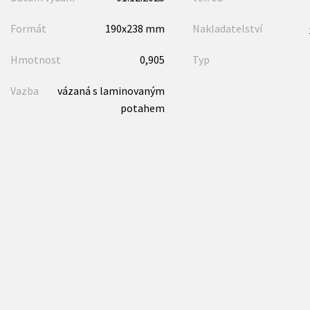
Formát
190x238 mm
Nakladatelství
Hmotnost
0,905
Typ
Vazba
vázaná s laminovaným
potahem