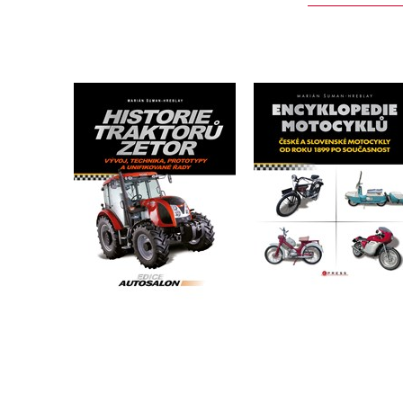
Encyklopedie
Historie traktorů Zetor
motocyklů
Marián Šuman-Hreblay
Marián Šuman-Hrebla
Do košíku
Do košíku
359 Kč
449 Kč
552 Kč
690 Kč