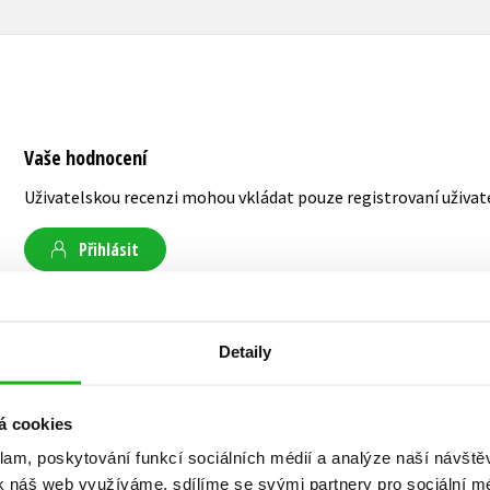
Vaše hodnocení
Uživatelskou recenzi mohou vkládat pouze registrovaní uživat
Přihlásit
AUTOR KNIHY
Detaily
á cookies
Marián Šuman-Hreblay
klam, poskytování funkcí sociálních médií a analýze naší návšt
k náš web využíváme, sdílíme se svými partnery pro sociální méd