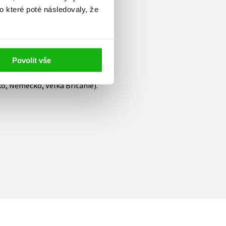
kém Mikuláši. Absolvoval
o které poté následovaly, že
a již několik dekád se věnuje
nským značkám a karosářským
eti velmi úspěšných knižních
 od organizace The Society of
Povolit vše
ě přispívá do odborných
ko, Německo, Velká Británie).