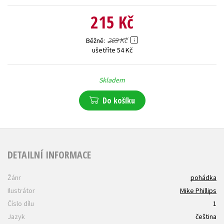
215 Kč
269 Kč
Běžně
ušetříte 54 Kč
Skladem
Do košíku
DETAILNÍ INFORMACE
Žánr
pohádka
Ilustrátor
Mike Phillips
Číslo dílu
1
Jazyk
čeština