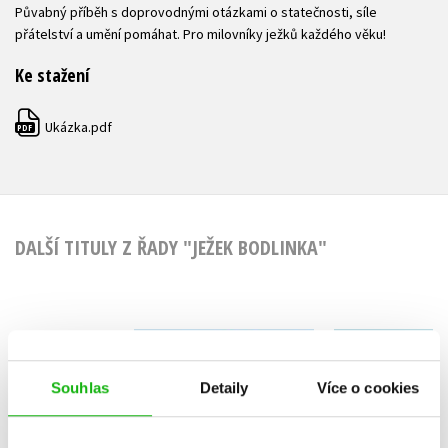
Půvabný příběh s doprovodnými otázkami o statečnosti, síle
přátelství a umění pomáhat. Pro milovníky ježků každého věku!
Ke stažení
Ukázka.pdf
PDF
DALŠÍ TITULY Z ŘADY "JEŽEK BODLINKA"
Ježek Bodlinka a
Ježek Bod
nezbedné straky
mazaná 
Souhlas
Detaily
Více o cookies
Tereza Hepburn
Tereza An