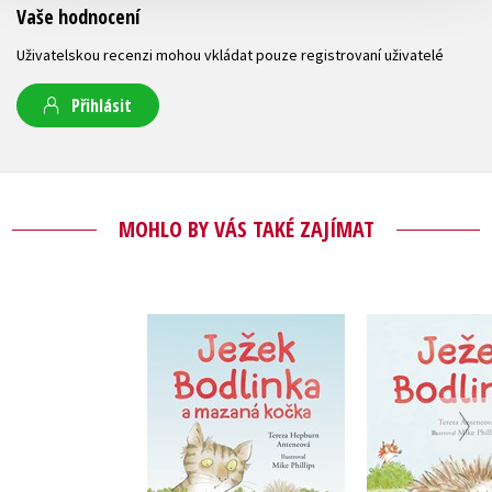
Vaše hodnocení
Uživatelskou recenzi mohou vkládat pouze registrovaní uživatelé
Přihlásit
MOHLO BY VÁS TAKÉ ZAJÍMAT
Ježek Bodlinka a
Ježek Bo
mazaná kočka
Tereza An
Tereza Anteneová