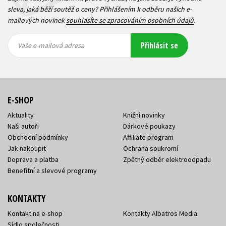
sleva, jaká běží soutěž o ceny? Přihlášením k odběru našich e-
mailových novinek
souhlasíte se zpracováním osobních údajů
.
Vaše e-
Vaše e-
Přihlásit se
mailová
mailová
Vaše e-mailová adresa
adresa
adresa
E-SHOP
Aktuality
Knižní novinky
Naši autoři
Dárkové poukazy
Obchodní podmínky
Affiliate program
Jak nakoupit
Ochrana soukromí
Doprava a platba
Zpětný odběr elektroodpadu
Benefitní a slevové programy
KONTAKTY
Kontakt na e-shop
Kontakty Albatros Media
Sídlo společnosti