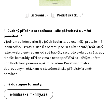
Young adult (SK)
Zahraniční literatura
Zdraví a životní styl
Listování
Přečíst ukázku
Všechny tituly
Půvabný příběh o statečnosti, síle přátelství a umění
pomáhat.
V jednom velkém parku žije ježek Bodlinka. Je osamělý, protože má
jednu nožičku kratší a slabší a ostatní ježci si s ním nechtějí hrát. Malý
ježek vyzbrojený radami od své babičky se proto vydá do světa, aby
si našel kamarády. Blíží se zima a nebezpečí číhá za každým keřem.
Kdo Bodlinkovi pomůže a jak to zvládne? Půvabný příběh s
doprovodnými otázkami o statečnosti, síle přátelství a umění
pomáhat.
Jiné dostupné formáty:
e-kniha (Palmknihy.cz)