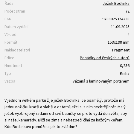
Řada
Ježek Bodlinka
Počet stran
72
EAN
9788025374238
Datum vydání
11.09.2025
Věk od
4
Formát
153x198 mm
Nakladatelství
Fragment
Edice
Pohádky od českých autorů
Hmotnost
0,236
Typ
Kniha
Vazba
vázaná s laminovaným potahem
V jednom velkém parku žije ježek Bodlinka. Je osamělý, protože má
jednu nožičku kratší a slabší a ostatní ježci si s ním nechtějí hrát. Malý
ježek vyzbrojený radami od své babičky se proto vydá do světa, aby
si našel kamarády. Blíží se zima a nebezpečí číhá za každým keřem.
Kdo Bodlinkovi pomůže a jak to zvládne?