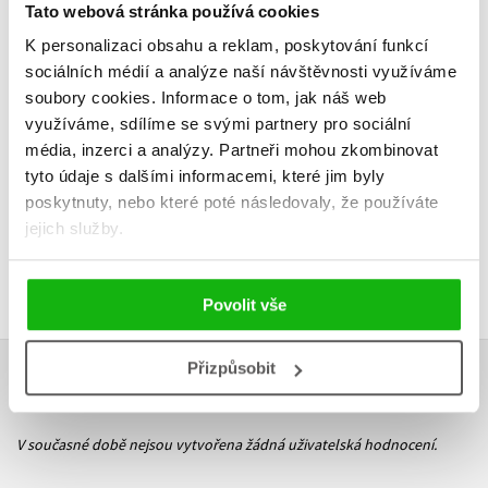
Tato webová stránka používá cookies
K personalizaci obsahu a reklam, poskytování funkcí
sociálních médií a analýze naší návštěvnosti využíváme
Do košík
soubory cookies.
Informace o tom, jak náš web
Do košíku
využíváme, sdílíme se svými partnery pro sociální
215 Kč
2
215 Kč
269 Kč
média, inzerci a analýzy.
Partneři mohou zkombinovat
tyto údaje s dalšími informacemi, které jim byly
poskytnuty, nebo které poté následovaly, že používáte
jejich služby.
Povolit vše
Přizpůsobit
HODNOCENÍ ČTENÁŘŮ
V současné době nejsou vytvořena žádná uživatelská hodnocení.