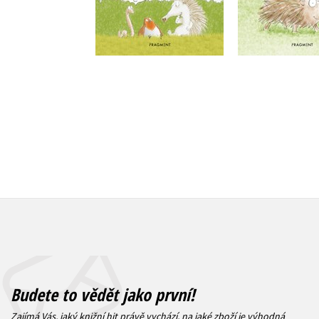
Do košík
Do košíku
199 Kč
2
215 Kč
269 Kč
Budete to vědět jako první!
Zajímá Vás, jaký knižní hit právě vychází, na jaké zboží je výhodná