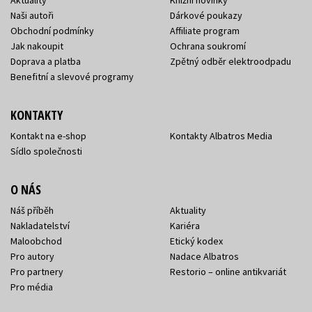
Aktuality
Knižní novinky
Naši autoři
Dárkové poukazy
Obchodní podmínky
Affiliate program
Jak nakoupit
Ochrana soukromí
Doprava a platba
Zpětný odběr elektroodpadu
Benefitní a slevové programy
KONTAKTY
Kontakt na e-shop
Kontakty Albatros Media
Sídlo společnosti
O NÁS
Náš příběh
Aktuality
Nakladatelství
Kariéra
Maloobchod
Etický kodex
Pro autory
Nadace Albatros
Pro partnery
Restorio – online antikvariát
Pro média