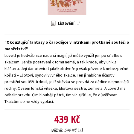
Young adult (SK)
Zahraniční literatura
Zdraví a životní styl
Všechny tituly
Listování
Okouzlující fantasy o čarodějce v intrikami protkané soutěži o
manželství
Lovett je hedvábnice nadaná magií, již může využít jen po sňatku s
Tkalcem. Jenže postavení k tomu nemá, a tak krade, aby unikla
klášteru. Její dar otevírat jakékoli dveře ji však přivede k nebezpečné
kořisti – Eliotovi, synovi vlivného Tkalce. Ten jí nabídne účast v
prestižní soutěži Hrdosil, jejíž vítězka se provdá za dědice nejmocnější
rodiny. Ovšem loňská vítězka, Eliotova sestra, zemřela. A Lovett má
odhalit pravdu. Čím hlouběji pátrá, tím víc zjišťuje, že důvěřovat
Tkalcům se ne vždy vyplácí.
439 Kč
549 Kč
Běžně