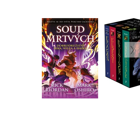
Odkaz Dračích jez
Soud mrtvých
Eragon,Eldest,Brisingr
Rick Riordan
(box)
Christopher Paoli
Do košíku
Do košíku
375 Kč
469 Kč
1 112 Kč
1 390 K