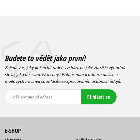
Budete to vědět jako první!
Zajímá Vás, jaký knižní hit právě vychází, na jaké zboží je výhodná
sleva, jaká běží soutěž o ceny? Přihlášením k odběru našich e-
mailových novinek
souhlasíte se zpracováním osobních údajů
.
Vaše e-
Vaše e-
Přihlásit se
mailová
mailová
Vaše e-mailová adresa
adresa
adresa
E-SHOP