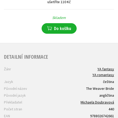
ušetříte 110 Kč
Skladem
Do košíku
DETAILNÍ INFORMACE
Žánr
YA fantasy
YA romantasy
Jazyk
čeština
Původní název
The Weaver Bride
Původní jazyk
angličtina
Překladatel
Michaela Doubravová
Počet stran
440
EAN
9788026742661