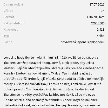
Datum vydání
27.07.2026
Věk od
14
Formát
130x200 mm
Nakladatelství
COOBOO
Hmotnost
0,413
Typ
Kniha
Vazba
brožovaná lepená s chlopněmi
Lovett je hedvábnice nadaná magií, již může využít jen po sňatku s
Tkalcem. Jenže postavení k tomu nemá, a tak krade, aby unikla
klášteru. Její dar otevírat jakékoli dveře ji však přivede k nebezpečné
kořisti – Eliotovi, synovi vlivného Tkalce. Ten jí nabídne účast v
prestižní soutěži Hrdosil, jejíž vítězka se provdá za dědice nejmocnější
rodiny. Ovšem loňská vítězka, Eliotova sestra, zemřela. A Lovett má
odhalit pravdu. Čím hlouběji pátrá, tím víc zjišťuje, že důvěřovat
Tkalcům se ne vždy vyplácí.Paz každou noc čeká, až se mu ozve
Hodina smrti a jeho osamělý život bude u konce. Když se nakonec
rozhodne dokázat, že zemřít může i bez jejich svolení, na scéně se