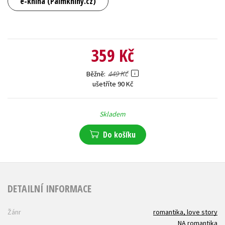
e-kniha (Palmknihy.cz)
359 Kč
449 Kč
Běžně
ušetříte 90 Kč
Skladem
Do košíku
DETAILNÍ INFORMACE
Žánr
romantika, love story
NA romantika