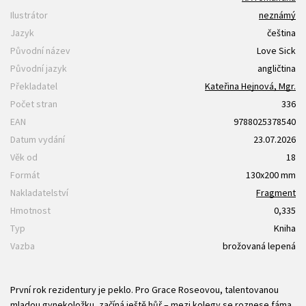
Ilustrátor
neznámý
Jazyk
čeština
Původní název
Love Sick
Původní jazyk
angličtina
Překladatel
Kateřina Hejnová, Mgr.
Počet stran
336
EAN
9788025378540
Datum vydání
23.07.2026
Věk od
18
Formát
130x200 mm
Nakladatelství
Fragment
Hmotnost
0,335
Typ
Kniha
Vazba
brožovaná lepená
První rok rezidentury je peklo. Pro Grace Roseovou, talentovanou
mladou gynekoložku, začíná ještě hůř – mezi kolegy se roznese fáma,