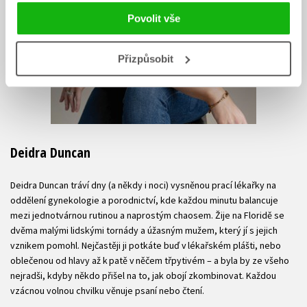
Povolit vše
Přizpůsobit
Deidra Duncan
Deidra Duncan tráví dny (a někdy i noci) vysněnou prací lékařky na
oddělení gynekologie a porodnictví, kde každou minutu balancuje
mezi jednotvárnou rutinou a naprostým chaosem. Žije na Floridě se
dvěma malými lidskými tornády a úžasným mužem, který jí s jejich
vznikem pomohl. Nejčastěji ji potkáte buď v lékařském plášti, nebo
oblečenou od hlavy až k patě v něčem třpytivém – a byla by ze všeho
nejradši, kdyby někdo přišel na to, jak obojí zkombinovat. Každou
vzácnou volnou chvilku věnuje psaní nebo čtení.