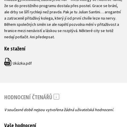
že se do prestižního programu dostala přes postel. Grace se brání,
ale drby se šíří rychleji než pravda. Pak je tu Julian Santini… arogantní
a zatraceně přitažlivý kolega, který jí od první chvíle leze na nervy.
Během společných směn se ale napětí pozvolna mění v přitažlivost a
hranice mezi nenávistí a láskou se rozplývá. Některé city se totiž
nedají potlačit. Ani předepsat.
Ke stažení
Ukázka.pdf
PDF
HODNOCENÍ ČTENÁŘŮ
V současné době nejsou vytvořena žádná uživatelská hodnocení.
Vaše hodnocení