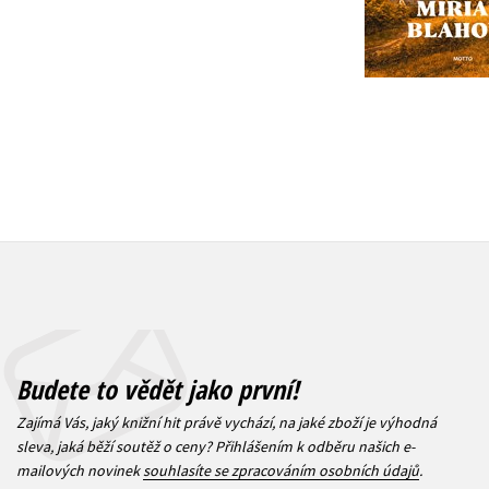
1 832 Kč
399 Kč
2 290 Kč
4
Budete to vědět jako první!
Zajímá Vás, jaký knižní hit právě vychází, na jaké zboží je výhodná
sleva, jaká běží soutěž o ceny? Přihlášením k odběru našich e-
mailových novinek
souhlasíte se zpracováním osobních údajů
.