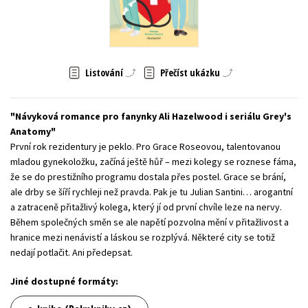
Young adult (SK)
Zahraniční literatura
Zdraví a životní styl
Všechny tituly
Listování
Přečíst ukázku
Návyková romance pro fanynky Ali Hazelwood i seriálu Grey's
Anatomy
První rok rezidentury je peklo. Pro Grace Roseovou, talentovanou
mladou gynekoložku, začíná ještě hůř – mezi kolegy se roznese fáma,
že se do prestižního programu dostala přes postel. Grace se brání,
ale drby se šíří rychleji než pravda. Pak je tu Julian Santini… arogantní
a zatraceně přitažlivý kolega, který jí od první chvíle leze na nervy.
Během společných směn se ale napětí pozvolna mění v přitažlivost a
hranice mezi nenávistí a láskou se rozplývá. Některé city se totiž
nedají potlačit. Ani předepsat.
Jiné dostupné formáty: