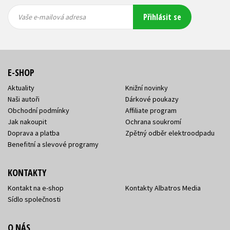
Vaše e-
Vaše e-
Přihlásit se
mailová
mailová
Vaše e-mailová adresa
adresa
adresa
E-SHOP
Aktuality
Knižní novinky
Naši autoři
Dárkové poukazy
Obchodní podmínky
Affiliate program
Jak nakoupit
Ochrana soukromí
Doprava a platba
Zpětný odběr elektroodpadu
Benefitní a slevové programy
KONTAKTY
Kontakt na e-shop
Kontakty Albatros Media
Sídlo společnosti
O NÁS