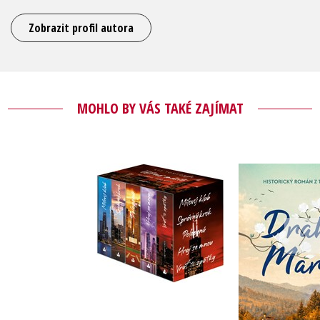
Zobrazit profil autora
MOHLO BY VÁS TAKÉ ZAJÍMAT
Větrné město - box
Drahá 
Liz Tomforde
Miriam B
Do košíku
Do košík