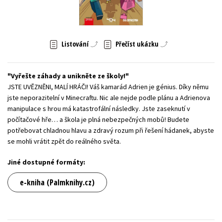
Young adult (SK)
Zahraniční literatura
Zdraví a životní styl
Všechny tituly
Listování
Přečíst ukázku
Vyřešte záhady a unikněte ze školy!
JSTE UVĚZNĚNI, MALÍ HRÁČI! Váš kamarád Adrien je génius. Díky němu
jste neporazitelní v Minecraftu. Nic ale nejde podle plánu a Adrienova
manipulace s hrou má katastrofální následky. Jste zaseknutí v
počítačové hře… a škola je plná nebezpečných mobů! Budete
potřebovat chladnou hlavu a zdravý rozum při řešení hádanek, abyste
se mohli vrátit zpět do reálného světa.
Jiné dostupné formáty:
e-kniha (Palmknihy.cz)