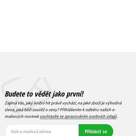
Budete to vědět jako první!
Zajímá Vás, jaký knižní hit právě vychází, na jaké zboží je výhodná
sleva, jaká běží soutěž o ceny? Přihlášením k odběru našich e-
mailových novinek
souhlasíte se zpracováním osobních údajů
.
Vaše e-
Vaše e-
Přihlásit se
mailová
mailová
Vaše e-mailová adresa
adresa
adresa