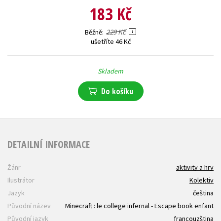
183 Kč
229 Kč
Běžně
ušetříte 46 Kč
Skladem
Do košíku
DETAILNÍ INFORMACE
Žánr
aktivity a hry
Ilustrátor
Kolektiv
Jazyk
čeština
Původní název
Minecraft : le college infernal - Escape book enfant
Původní jazyk
francouzština