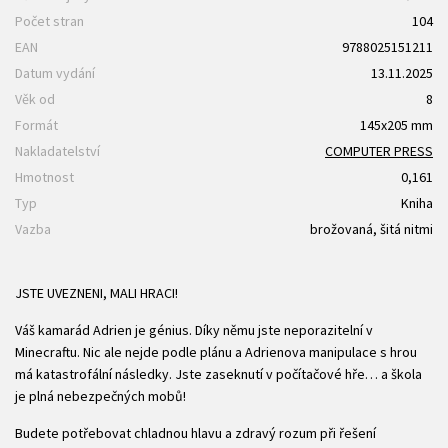
Počet stran
104
EAN
9788025151211
Datum vydání
13.11.2025
Věk od
8
Formát
145x205 mm
Nakladatelství
COMPUTER PRESS
Hmotnost
0,161
Typ
Kniha
Vazba
brožovaná, šitá nitmi
JSTE UVEZNENI, MALI HRACI!
Váš kamarád Adrien je génius. Díky němu jste neporazitelní v
Minecraftu. Nic ale nejde podle plánu a Adrienova manipulace s hrou
má katastrofální následky. Jste zaseknutí v počítačové hře… a škola
je plná nebezpečných mobů!
Budete potřebovat chladnou hlavu a zdravý rozum při řešení