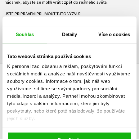
hádanek, abyste se mohli vrátit zpět do reálného světa.
JSTE PRIPRAVENI PRIJMOUT TUTO VÝZVU?
Ke stažení
Souhlas
Detaily
Více o cookies
Ukázka.pdf
PDF
Tato webová stránka používá cookies
K personalizaci obsahu a reklam, poskytování funkcí
sociálních médií a analýze naší návštěvnosti využíváme
HODNOCENÍ ČTENÁŘŮ
soubory cookies.
Informace o tom, jak náš web
využíváme, sdílíme se svými partnery pro sociální
V současné době nejsou vytvořena žádná uživatelská hodnocení.
média, inzerci a analýzy.
Partneři mohou zkombinovat
tyto údaje s dalšími informacemi, které jim byly
Vaše hodnocení
poskytnuty, nebo které poté následovaly, že používáte
jejich služby.
Uživatelskou recenzi mohou vkládat pouze registrovaní uživatelé
Přihlásit