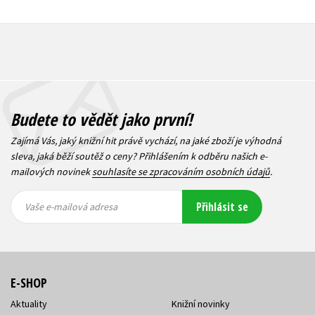
Budete to vědět jako první!
Zajímá Vás, jaký knižní hit právě vychází, na jaké zboží je výhodná
sleva, jaká běží soutěž o ceny? Přihlášením k odběru našich e-
mailových novinek
souhlasíte se zpracováním osobních údajů
.
Vaše e-
Vaše e-
Přihlásit se
mailová
mailová
Vaše e-mailová adresa
adresa
adresa
E-SHOP
Aktuality
Knižní novinky