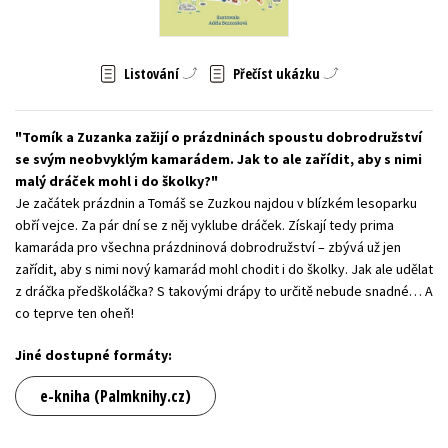
Young adult (SK)
Zahraniční literatura
Zdraví a životní styl
Listování
Přečíst ukázku
Všechny tituly
Tomík a Zuzanka zažijí o prázdninách spoustu dobrodružství
se svým neobvyklým kamarádem. Jak to ale zařídit, aby s nimi
malý dráček mohl i do školky?
Je začátek prázdnin a Tomáš se Zuzkou najdou v blízkém lesoparku
obří vejce. Za pár dní se z něj vyklube dráček. Získají tedy prima
kamaráda pro všechna prázdninová dobrodružství – zbývá už jen
zařídit, aby s nimi nový kamarád mohl chodit i do školky. Jak ale udělat
z dráčka předškoláčka? S takovými drápy to určitě nebude snadné… A
co teprve ten oheň!
Jiné dostupné formáty:
e-kniha (Palmknihy.cz)