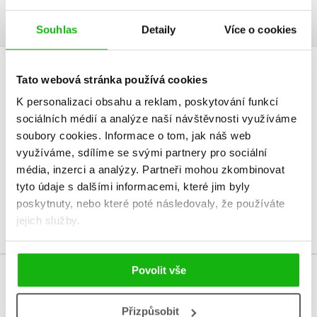
Souhlas
Detaily
Více o cookies
Tato webová stránka používá cookies
HODNOCENÍ ČTENÁŘŮ
K personalizaci obsahu a reklam, poskytování funkcí
V současné době nejsou vytvořena žádná uživatelská hodnocení.
sociálních médií a analýze naší návštěvnosti využíváme
soubory cookies.
Informace o tom, jak náš web
Vaše hodnocení
využíváme, sdílíme se svými partnery pro sociální
média, inzerci a analýzy.
Partneři mohou zkombinovat
Uživatelskou recenzi mohou vkládat pouze registrovaní uživatelé
tyto údaje s dalšími informacemi, které jim byly
poskytnuty, nebo které poté následovaly, že používáte
Přihlásit
jejich služby.
Povolit vše
MOHLO BY VÁS TAKÉ ZAJÍMAT
Přizpůsobit