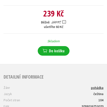
239 Kč
299 Kč
Běžně
ušetříte 60 Kč
Skladem
Do košíku
DETAILNÍ INFORMACE
Žánr
pohádka
Jazyk
čeština
Počet stran
104
EAN
9788026753070