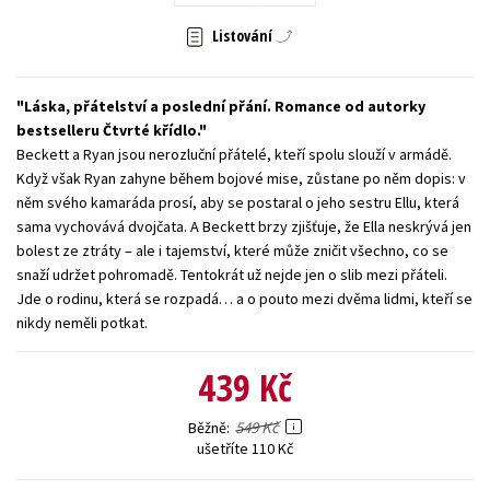
Young adult (SK)
Zahraniční literatura
Zdraví a životní styl
Listování
Všechny tituly
Láska, přátelství a poslední přání. Romance od autorky
bestselleru Čtvrté křídlo.
Beckett a Ryan jsou nerozluční přátelé, kteří spolu slouží v armádě.
Když však Ryan zahyne během bojové mise, zůstane po něm dopis: v
něm svého kamaráda prosí, aby se postaral o jeho sestru Ellu, která
sama vychovává dvojčata. A Beckett brzy zjišťuje, že Ella neskrývá jen
bolest ze ztráty – ale i tajemství, které může zničit všechno, co se
snaží udržet pohromadě. Tentokrát už nejde jen o slib mezi přáteli.
Jde o rodinu, která se rozpadá… a o pouto mezi dvěma lidmi, kteří se
nikdy neměli potkat.
439 Kč
549 Kč
Běžně
ušetříte 110 Kč