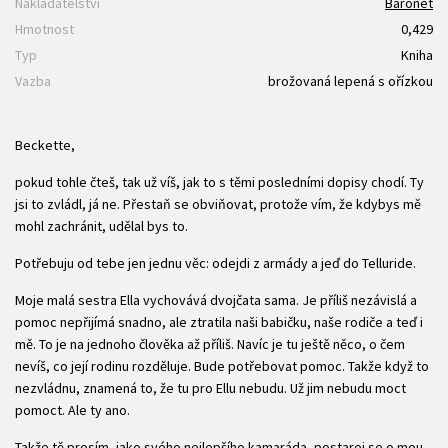
Nakladatelství
Baronet
Hmotnost
0,429
Typ
Kniha
Vazba
brožovaná lepená s ořízkou
Beckette,
pokud tohle čteš, tak už víš, jak to s těmi posledními dopisy chodí. Ty
jsi to zvládl, já ne. Přestaň se obviňovat, protože vím, že kdybys mě
mohl zachránit, udělal bys to.
Potřebuju od tebe jen jednu věc: odejdi z armády a jeď do Telluride.
Moje malá sestra Ella vychovává dvojčata sama. Je příliš nezávislá a
pomoc nepřijímá snadno, ale ztratila naši babičku, naše rodiče a teď i
mě. To je na jednoho člověka až příliš. Navíc je tu ještě něco, o čem
nevíš, co její rodinu rozděluje. Bude potřebovat pomoc. Takže když to
nezvládnu, znamená to, že tu pro Ellu nebudu. Už jim nebudu moct
pomoct. Ale ty ano.
Takže tě prosím, jako svého nejlepšího kamaráda, postarej se o mou