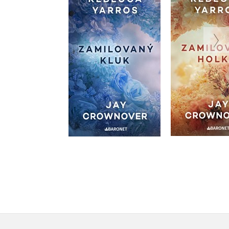
Zamilovaný kluk
Zamilovan
,
Rebecca Yarros
Rebecca Y
Jay Crownover
Do košík
Do košíku
319 Kč
3
319 Kč
399 Kč