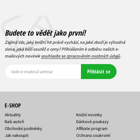
Budete to vědět jako první!
Zajímá Vás, jaký knižní hit právě vychází, na jaké zboží je výhodná
sleva, jaká běží soutěž o ceny? Přihlášením k odběru našich e-
mailových novinek
souhlasíte se zpracováním osobních údajů
.
Vaše e-
Vaše e-
Přihlásit se
mailová
mailová
Vaše e-mailová adresa
adresa
adresa
E-SHOP
Aktuality
Knižní novinky
Naši autoři
Dárkové poukazy
Obchodní podmínky
Affiliate program
Jak nakoupit
Ochrana soukromí