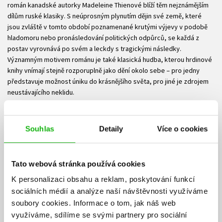
román kanadské autorky Madeleine Thienové blíží těm nejznámějším
dílům ruské klasiky. S neúprosným plynutím dějin své země, které
jsou zvláště v tomto období poznamenané krutými výjevy v podobě
hladomoru nebo pronásledování politických odpůrců, se každá z
postav vyrovnává po svém a leckdy s tragickými následky.
Významným motivem románu je také klasická hudba, kterou hrdinové
knihy vnímají stejně rozporuplně jako dění okolo sebe – pro jedny
představuje možnost úniku do krásnějšího světa, pro jiné je zdrojem
neustávajícího neklidu.
MADELEINE THIENOVÁ (* 1974) je kanadská autorka s čínskými předky.
Její knihy byly přeloženy již do více než pětadvaceti jazyků a
Souhlas
Detaily
Více o cookies
předchozí romány získaly nebo byly nominovány na mnohá literární
ocenění.
Z angličtiny přeložil David Petrů.
Tato webová stránka používá cookies
K personalizaci obsahu a reklam, poskytování funkcí
Ke stažení
sociálních médií a analýze naší návštěvnosti využíváme
soubory cookies.
Informace o tom, jak náš web
využíváme, sdílíme se svými partnery pro sociální
Ukázka.pdf
PDF