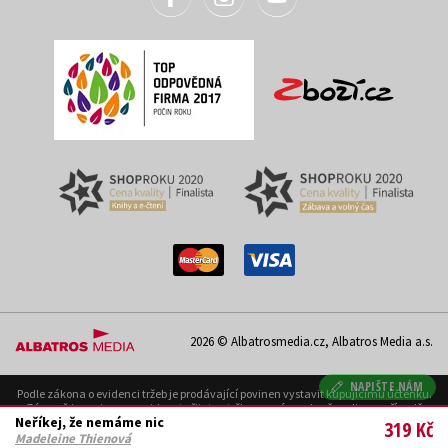
2026 © Albatrosmedia.cz, Albatros Media a.s.
NAPIŠTE NÁM
Podle zákona o evidenci tržeb je prodávající povinen vystavit kupujícímu účtenku.
Zároveň je povinen zaevidovat přijatou tržbu u správce daně on-line; v případě
Neříkej, že nemáme nic
technického výpadku pak nejpozději do 48 hodin. Uvedené se týká pouze případů
319 Kč
podléhajících EET.
Madeleine Thienová