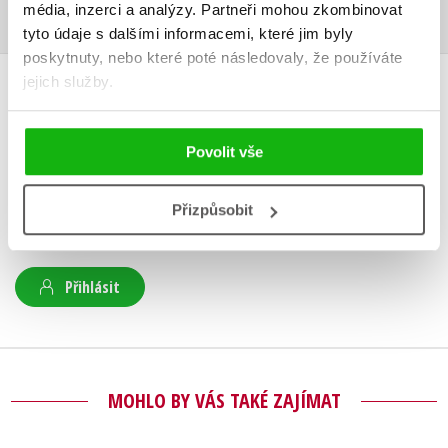
média, inzerci a analýzy.
Partneři mohou zkombinovat
tyto údaje s dalšími informacemi, které jim byly
poskytnuty, nebo které poté následovaly, že používáte
jejich služby.
HODNOCENÍ ČTENÁŘŮ
V současné době nejsou vytvořena žádná uživatelská hodnocení.
Povolit vše
Vaše hodnocení
Přizpůsobit
Uživatelskou recenzi mohou vkládat pouze registrovaní uživatelé
Přihlásit
MOHLO BY VÁS TAKÉ ZAJÍMAT