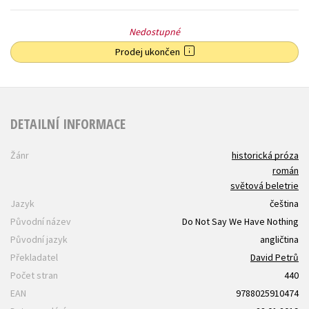
Nedostupné
Prodej ukončen
DETAILNÍ INFORMACE
Žánr
historická próza
román
světová beletrie
Jazyk
čeština
Původní název
Do Not Say We Have Nothing
Původní jazyk
angličtina
Překladatel
David Petrů
Počet stran
440
EAN
9788025910474