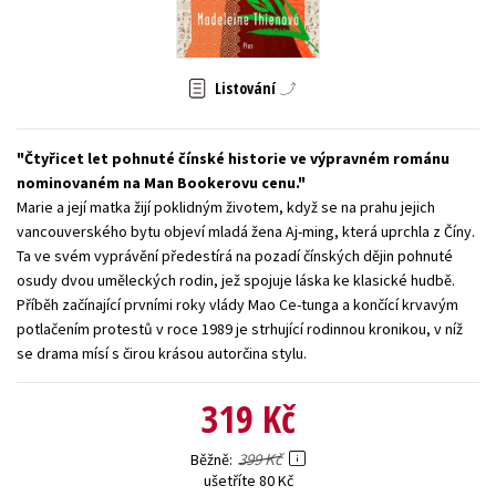
Young adult (SK)
Zahraniční literatura
Zdraví a životní styl
Všechny tituly
Listování
Čtyřicet let pohnuté čínské historie ve výpravném románu
nominovaném na Man Bookerovu cenu.
Marie a její matka žijí poklidným životem, když se na prahu jejich
vancouverského bytu objeví mladá žena Aj-ming, která uprchla z Číny.
Ta ve svém vyprávění předestírá na pozadí čínských dějin pohnuté
osudy dvou uměleckých rodin, jež spojuje láska ke klasické hudbě.
Příběh začínající prvními roky vlády Mao Ce-tunga a končící krvavým
potlačením protestů v roce 1989 je strhující rodinnou kronikou, v níž
se drama mísí s čirou krásou autorčina stylu.
319 Kč
399 Kč
Běžně
ušetříte 80 Kč