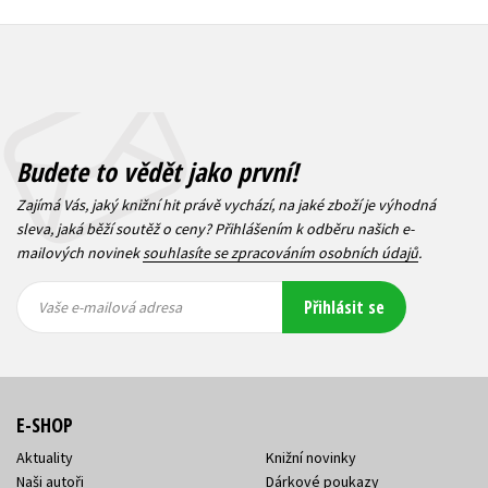
Budete to vědět jako první!
Zajímá Vás, jaký knižní hit právě vychází, na jaké zboží je výhodná
sleva, jaká běží soutěž o ceny? Přihlášením k odběru našich e-
mailových novinek
souhlasíte se zpracováním osobních údajů
.
Vaše e-
Vaše e-
Přihlásit se
mailová
mailová
Vaše e-mailová adresa
adresa
adresa
E-SHOP
Aktuality
Knižní novinky
Naši autoři
Dárkové poukazy