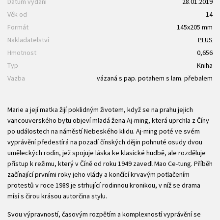
Datum vydání
28.01.2019
Věk od
14
Formát
145x205 mm
Nakladatelství
PLUS
Hmotnost
0,656
Typ
Kniha
Vazba
vázaná s pap. potahem s lam. přebalem
Marie a její matka žijí poklidným životem, když se na prahu jejich
vancouverského bytu objeví mladá žena Aj-ming, která uprchla z Číny
po událostech na náměstí Nebeského klidu. Aj-ming poté ve svém
vyprávění předestírá na pozadí čínských dějin pohnuté osudy dvou
uměleckých rodin, jež spojuje láska ke klasické hudbě, ale rozděluje
přístup k režimu, který v Číně od roku 1949 zavedl Mao Ce-tung. Příběh
začínající prvními roky jeho vlády a končící krvavým potlačením
protestů v roce 1989 je strhující rodinnou kronikou, v níž se drama
mísí s čirou krásou autorčina stylu.
Svou výpravností, časovým rozpětím a komplexností vyprávění se