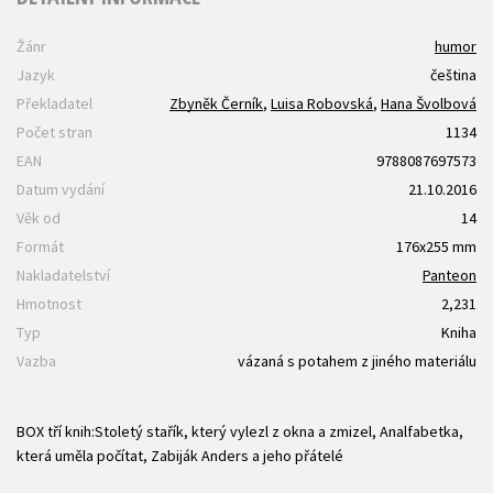
Žánr
humor
Jazyk
čeština
Překladatel
Zbyněk Černík
,
Luisa Robovská
,
Hana Švolbová
Počet stran
1134
EAN
9788087697573
Datum vydání
21.10.2016
Věk od
14
Formát
176x255 mm
Nakladatelství
Panteon
Hmotnost
2,231
Typ
Kniha
Vazba
vázaná s potahem z jiného materiálu
BOX tří knih:Stoletý stařík, který vylezl z okna a zmizel, Analfabetka,
která uměla počítat, Zabiják Anders a jeho přátelé