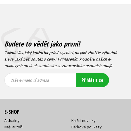
Budete to vědět jako první!
Zajímá Vás, jaký knižní hit právě vychází, na jaké zboží je výhodná
sleva, jaká běží soutěž o ceny? Přihlášením k odběru našich e-
mailových novinek
souhlasíte se zpracováním osobních údajů
.
Vaše e-
Vaše e-
Přihlásit se
mailová
mailová
Vaše e-mailová adresa
adresa
adresa
E-SHOP
Aktuality
Knižní novinky
Naši autoři
Dárkové poukazy