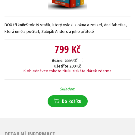
Young adult (SK)
Zahraniční literatura
Zdraví a životní styl
Všechny tituly
BOX tří knih:Stoletý stařík, který vylezl z okna a zmizel, Analfabetka,
která uměla počítat, Zabiják Anders a jeho přátelé
799 Kč
999 Kč
Běžně
ušetříte 200 Kč
K objednávce tohoto titulu získáte dárek zdarma
Skladem
Do košíku
DETAILNÍ INFORMACE