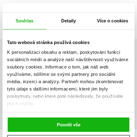
Souhlas
Detaily
Více o cookies
Tato webová stránka používá cookies
K personalizaci obsahu a reklam, poskytování funkcí
HODNOCENÍ ČTENÁŘŮ
sociálních médií a analýze naší návštěvnosti využíváme
soubory cookies.
Informace o tom, jak náš web
V současné době nejsou vytvořena žádná uživatelská hodnocení.
využíváme, sdílíme se svými partnery pro sociální
média, inzerci a analýzy.
Partneři mohou zkombinovat
Vaše hodnocení
tyto údaje s dalšími informacemi, které jim byly
poskytnuty, nebo které poté následovaly, že používáte
Uživatelskou recenzi mohou vkládat pouze registrovaní uživatelé
jejich služby.
Přihlásit
Povolit vše