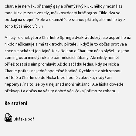
Charlie je nervák, přiznaný gay a přemýšlivý kluk, někdy možná až
moc. Nick je zase veselý, měkkosrdcatý hráč ragby. Tihle dva se
potkají na stejné škole a okamžitě se stanou přáteli, ale mohlo by z
toho být i něco víc…?
Minulý rok nebyl pro Charlieho Springa dvakrát dobrý, ale aspoň ho už
nikdo nešikanuje a má tak trochu přítele, i když je to občas protiva a
chce se scházet jen tajně. Nick Nelson o Charliem něco slyšel – o jeho
coming outu minulý rok a o pár měsících šikany. Ale nikdy neměl
příležitost si s ním promluvit. Až do začátku ledna, kdy se Nick a
Charlie potkají na jedné společné hodině. Rychle se z nich stanou
přátelé a Charlie se do Nicka brzo hodně zakouká, i když ani
nepomyslí na to, že by u něj snad mohl mít šanci. Ale láska dovede
překvapit a občas na vás ty dobré věci čekají přímo za rohem…
Ke stažení
Ukázka.pdf
PDF