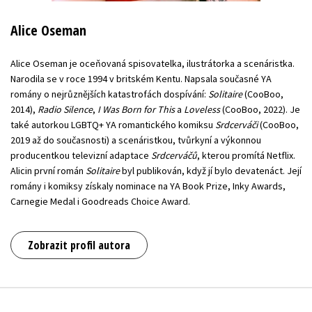
Alice Oseman
Alice Oseman je oceňovaná spisovatelka, ilustrátorka a scenáristka.
Narodila se v roce 1994 v britském Kentu. Napsala současné YA
romány o nejrůznějších katastrofách dospívání:
Solitaire
(CooBoo,
2014),
Radio Silence
,
I Was Born for This
a
Loveless
(CooBoo, 2022). Je
také autorkou LGBTQ+ YA romantického komiksu
Srdcerváči
(CooBoo,
2019 až do současnosti) a scenáristkou, tvůrkyní a výkonnou
producentkou televizní adaptace
Srdcerváčů
, kterou promítá Netflix.
Alicin první román
Solitaire
byl publikován, když jí bylo devatenáct. Její
romány i komiksy získaly nominace na YA Book Prize, Inky Awards,
Carnegie Medal i Goodreads Choice Award.
Zobrazit profil autora