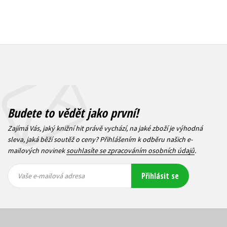
Budete to vědět jako první!
Zajímá Vás, jaký knižní hit právě vychází, na jaké zboží je výhodná
sleva, jaká běží soutěž o ceny? Přihlášením k odběru našich e-
mailových novinek
souhlasíte se zpracováním osobních údajů
.
Vaše e-
Vaše e-
Přihlásit se
mailová
mailová
Vaše e-mailová adresa
adresa
adresa