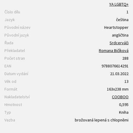
YA LGBTQ+
Číslo dílu
1
Jazyk
čeština
Původní název
Heartstopper
Původní jazyk
angličtina
Řada
Srdcerváči
Překladatel
Romana Bičíková
Počet stran
288
EAN
9788076614291
Datum vydání
21.03.2022
Věk od
13
Formát
163x238 mm
Nakladatelství
COOBOO
Hmotnost
0,595
Typ
Kniha
Vazba
brožovaná lepená s chlopněmi