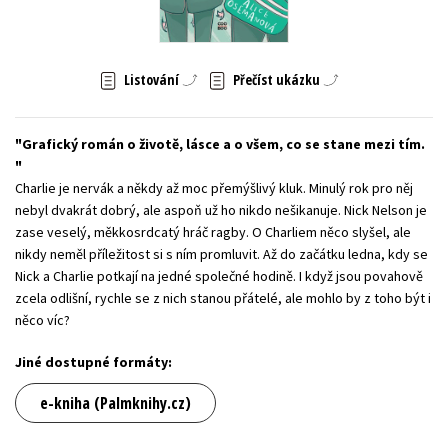
Young adult (SK)
Zahraniční literatura
Zdraví a životní styl
Všechny tituly
Listování
Přečíst ukázku
Grafický román o životě, lásce a o všem, co se stane mezi tím.
Charlie je nervák a někdy až moc přemýšlivý kluk. Minulý rok pro něj
nebyl dvakrát dobrý, ale aspoň už ho nikdo nešikanuje. Nick Nelson je
zase veselý, měkkosrdcatý hráč ragby. O Charliem něco slyšel, ale
nikdy neměl příležitost si s ním promluvit. Až do začátku ledna, kdy se
Nick a Charlie potkají na jedné společné hodině. I když jsou povahově
zcela odlišní, rychle se z nich stanou přátelé, ale mohlo by z toho být i
něco víc?
Jiné dostupné formáty:
e-kniha (Palmknihy.cz)