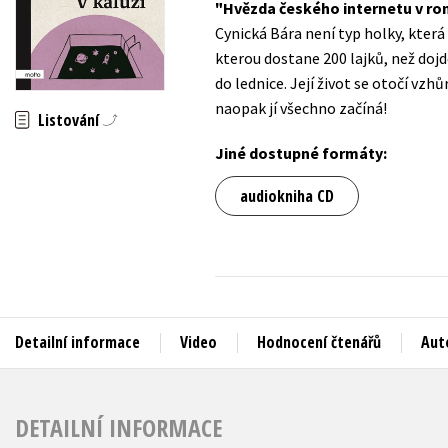
Hvězda českého internetu v rom
Auto - moto
Cynická Bára není typ holky, která
Jazyky
Beletrie pro děti
kterou dostane 200 lajků, než dojde
Kalendáře
do lednice. Její život se otočí vzh
Beletrie pro dospělé
naopak jí všechno začíná!
Kariéra a osobní rozvoj
Listování
Byznys a ekonomie
Komiks
Jiné dostupné formáty:
audiokniha CD
V
Detailní informace
Video
Hodnocení čtenářů
Aut
DETAILNÍ INFORMACE