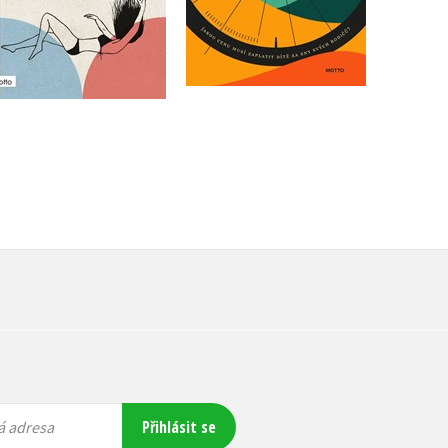
Do košíku
Do košíku
319 Kč
399 Kč
120 Kč
399 Kč
Přihlásit se
á adresa