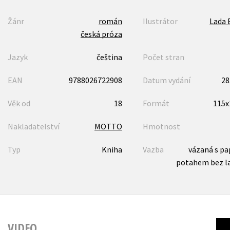
Žánr
román
Ilustrátor
Lada 
česká próza
Jazyk
čeština
Počet stran
EAN
9788026722908
Datum vydání
28
Věk od
18
Formát
115
Nakladatelství
MOTTO
Hmotnost
Typ
Kniha
Vazba
vázaná s p
potahem bez l
VIDEO