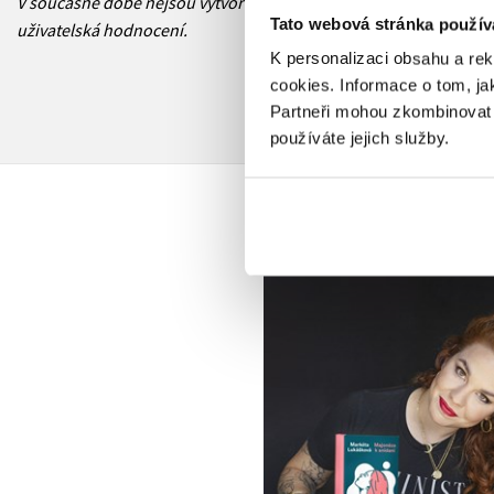
V současné době nejsou vytvořena žádná
Tato webová stránka použív
uživatelská hodnocení.
K personalizaci obsahu a re
cookies.
Informace o tom, ja
Partneři mohou zkombinovat t
používáte jejich služby.