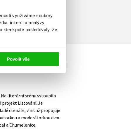
elé
ěvnosti využíváme soubory
ia, inzerci a analýzy.
o které poté následovaly, že
Povolit vše
Na literární scénu vstoupila
í projekt Listování. Je
ladé čtenáře, v nichž propojuje
e autorkou a moderátorkou dvou
tal a Chumelenice.