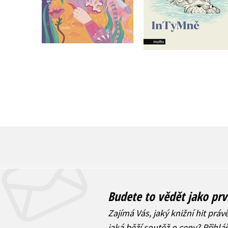
Do košíku
Do košíku
375 Kč
469 Kč
279 Kč
349 Kč
Budete to vědět jako prv
Zajímá Vás, jaký knižní hit práv
jaká běží soutěž o ceny? Přihl