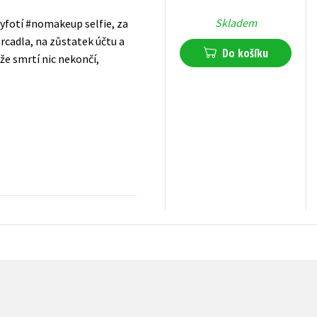
Skladem
vyfotí #nomakeup selfie, za
zrcadla, na zůstatek účtu a
Do košíku
 že smrtí nic nekončí,
279
Kč
s DPH