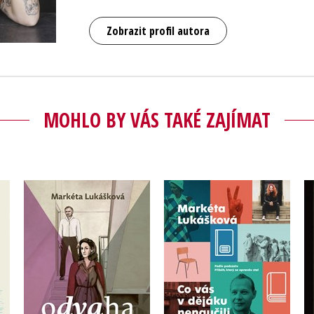
Zobrazit profil autora
MOHLO BY VÁS TAKÉ ZAJÍMAT
Co vás v dějáku
Odvaha
nenaučili
Markéta Lukášková
Markéta Lukášková