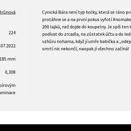
Brůnová
Cynická Bára není typ holky, která se ráno p
protáhne se a na první pokus vyfotí #nomake
200 lajků, než dojde do koupelny. Je spíš ten 
224
podívat do zrcadla, na zůstatek účtu a do ledn
vzhůru nohama, když jí umře babička a „odejde
.07.2022
smrtí nic nekončí, naopak jí všechno začíná!
x185 mm
0,308
apírovým
aminace