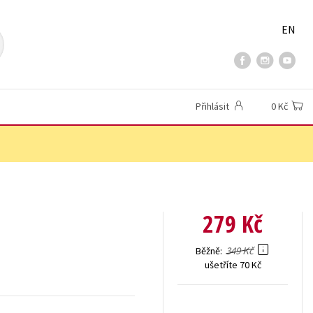
EN
Přihlásit
0 Kč
279 Kč
349 Kč
Běžně
ušetříte 70 Kč