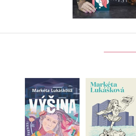
InTyMně
Výšina
Markéta Lukášková
Markéta Lukášková