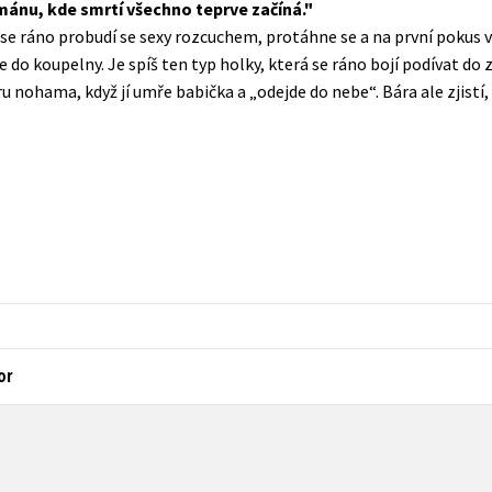
ánu, kde smrtí všechno teprve začíná.
Populárně - naučná pro dospělé
 se ráno probudí se sexy rozcuchem, protáhne se a na první pokus 
Young adult (SK)
Populárně - naučné pro děti
 do koupelny. Je spíš ten typ holky, která se ráno bojí podívat do 
Zahraniční literatura
ůru nohama, když jí umře babička a „odejde do nebe“. Bára ale zjistí,
Předškoláci
Zdraví a životní styl
Příroda a zahrada
šechny tituly
or