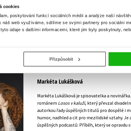
Vaše hodnocení
á cookies
Uživatelskou recenzi mohou vkládat pouze registrovaní uživat
klam, poskytování funkcí sociálních médií a analýze naší návšt
k náš web využíváme, sdílíme se svými partnery pro sociální méd
Přihlásit
yto údaje s dalšími informacemi, které jim byly poskytnuty, neb
AUTOR KNIHY
Přizpůsobit
Markéta Lukášková
Markéta Lukášková je spisovatelka a novinářka. 
románem
Losos v kaluži
, který převzal divadeln
autorkou řady úspěšných titulů pro dospělé i m
humor, nadhled a cit pro mezilidské vztahy. J
úspěšných podcastů: Příběh, který se opravdu s