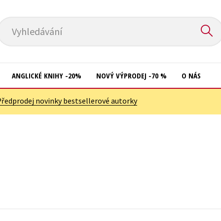
Vyhledávání
ANGLICKÉ KNIHY -20%
NOVÝ VÝPRODEJ -70 %
O NÁS
Předprodej novinky bestsellerové autorky
Přírodní vědy
Křížovky
Společnost, politika
Kuchařky
Technika a věda
New Adult
Učebnice
Ostatní
Umění a kultura
Počítače
Výchova a pedagogika
Poezie
Young adult