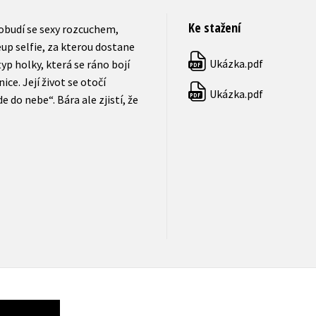
Ke stažení
robudí se sexy rozcuchem,
up selfie, za kterou dostane
Ukázka.pdf
typ holky, která se ráno bojí
PDF
ice. Její život se otočí
Ukázka.pdf
PDF
 do nebe“. Bára ale zjistí, že