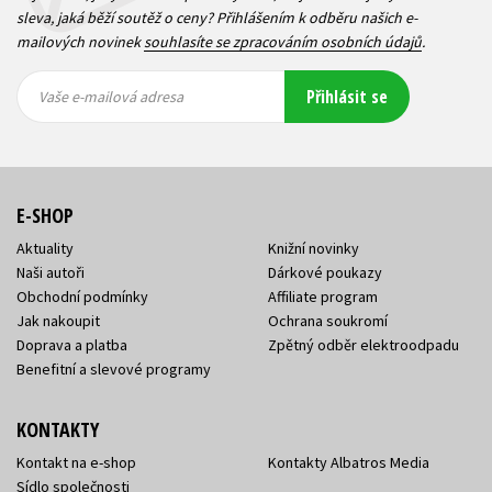
sleva, jaká běží soutěž o ceny? Přihlášením k odběru našich e-
mailových novinek
souhlasíte se zpracováním osobních údajů
.
Vaše e-
Vaše e-
Přihlásit se
mailová
mailová
Vaše e-mailová adresa
adresa
adresa
E-SHOP
Aktuality
Knižní novinky
Naši autoři
Dárkové poukazy
Obchodní podmínky
Affiliate program
Jak nakoupit
Ochrana soukromí
Doprava a platba
Zpětný odběr elektroodpadu
Benefitní a slevové programy
KONTAKTY
Kontakt na e-shop
Kontakty Albatros Media
Sídlo společnosti