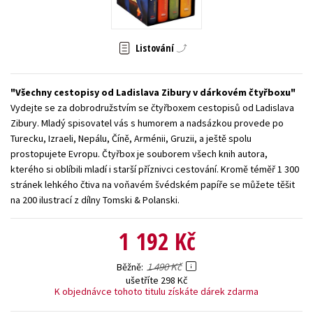
Young adult (SK)
Zahraniční literatura
Zdraví a životní styl
Listování
Všechny tituly
Všechny cestopisy od Ladislava Zibury v dárkovém čtyřboxu
Vydejte se za dobrodružstvím se čtyřboxem cestopisů od Ladislava
Zibury. Mladý spisovatel vás s humorem a nadsázkou provede po
Turecku, Izraeli, Nepálu, Číně, Arménii, Gruzii, a ještě spolu
prostopujete Evropu. Čtyřbox je souborem všech knih autora,
kterého si oblíbili mladí i starší příznivci cestování. Kromě téměř 1 300
stránek lehkého čtiva na voňavém švédském papíře se můžete těšit
na 200 ilustrací z dílny Tomski & Polanski.
1 192 Kč
1 490 Kč
Běžně
ušetříte 298 Kč
K objednávce tohoto titulu získáte dárek zdarma