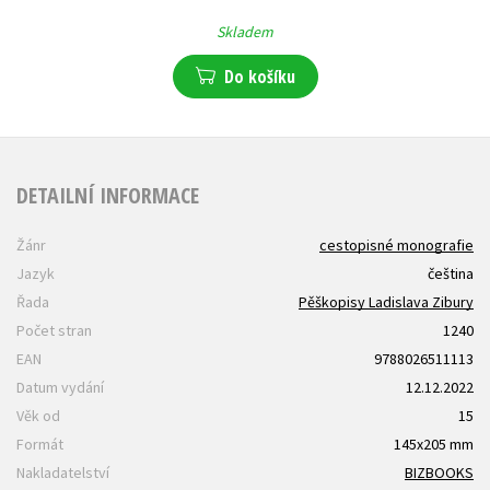
Skladem
Do košíku
DETAILNÍ INFORMACE
Žánr
cestopisné monografie
Jazyk
čeština
Řada
Pěškopisy Ladislava Zibury
Počet stran
1240
EAN
9788026511113
Datum vydání
12.12.2022
Věk od
15
Formát
145x205 mm
Nakladatelství
BIZBOOKS