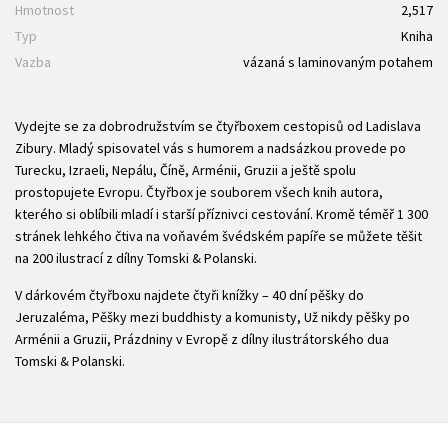
Hmotnost
2,517
Typ
Kniha
Vazba
vázaná s laminovaným potahem
Vydejte se za dobrodružstvím se čtyřboxem cestopisů od Ladislava
Zibury. Mladý spisovatel vás s humorem a nadsázkou provede po
Turecku, Izraeli, Nepálu, Číně, Arménii, Gruzii a ještě spolu
prostopujete Evropu. Čtyřbox je souborem všech knih autora,
kterého si oblíbili mladí i starší příznivci cestování. Kromě téměř 1 300
stránek lehkého čtiva na voňavém švédském papíře se můžete těšit
na 200 ilustrací z dílny Tomski & Polanski.
V dárkovém čtyřboxu najdete čtyři knížky – 40 dní pěšky do
Jeruzaléma, Pěšky mezi buddhisty a komunisty, Už nikdy pěšky po
Arménii a Gruzii, Prázdniny v Evropě z dílny ilustrátorského dua
Tomski & Polanski.