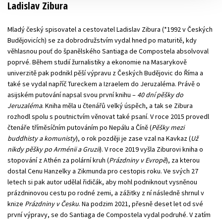
Ladislav Zibura
Mladý český spisovatel a cestovatel Ladislav Zibura (*1992 v Českých
Budějovicích) se za dobrodružstvím vydal hned po maturitě, kdy
věhlasnou pouť do španělského Santiaga de Compostela absolvoval
poprvé. Během studií žurnalistiky a ekonomie na Masarykově
univerzitě pak podnikl pěší výpravu z Českých Budějovic do Říma a
také se vydal napříč Tureckem a Izraelem do Jeruzaléma. Právě o
asijském putování napsal svou první knihu –
40 dní pěšky do
Jeruzaléma
. Kniha měla u čtenářů velký úspěch, a tak se Zibura
rozhodl spolu s poutnictvím věnovat také psaní. V roce 2015 provedl
čtenáře tříměsíčním putováním po Nepálu a Číně (
Pěšky mezi
buddhisty a komunisty
), o rok později je zase vzal na Kavkaz (
Už
nikdy pěšky po Arménii a Gruzii
). V roce 2019 vyšla Ziburovi kniha o
stopování z Athén za polární kruh (
Prázdniny v Evropě
), za kterou
dostal Cenu Hanzelky a Zikmunda pro cestopis roku. Ve svých 27
letech si pak autor udělal řidičák, aby mohl podniknout vysněnou
prázdninovou cestu po rodné zemi, a zážitky z ní následně shrnul v
knize
Prázdniny v Česku
. Na podzim 2021, přesně deset let od své
první výpravy, se do Santiaga de Compostela vydal podruhé. V zatím