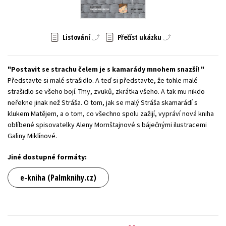
Young adult (SK)
Zahraniční literatura
Zdraví a životní styl
Listování
Přečíst ukázku
Všechny tituly
Postavit se strachu čelem je s kamarády mnohem snazší!
Představte si malé strašidlo. A teď si představte, že tohle malé
strašidlo se všeho bojí. Tmy, zvuků, zkrátka všeho. A tak mu nikdo
neřekne jinak než Stráša. O tom, jak se malý Stráša skamarádí s
klukem Matějem, a o tom, co všechno spolu zažijí, vypráví nová kniha
oblíbené spisovatelky Aleny Mornštajnové s báječnými ilustracemi
Galiny Miklínové.
Jiné dostupné formáty:
e-kniha (Palmknihy.cz)