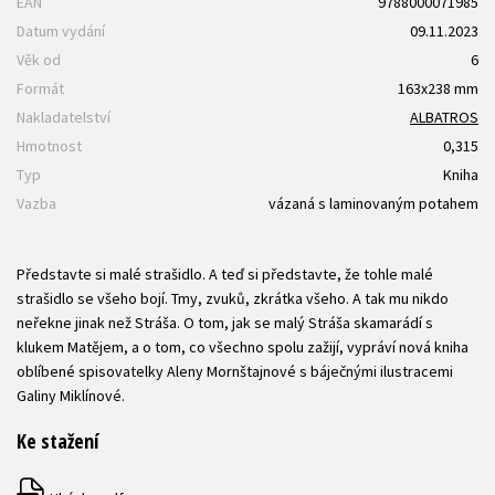
EAN
9788000071985
Datum vydání
09.11.2023
Věk od
6
Formát
163x238 mm
Nakladatelství
ALBATROS
Hmotnost
0,315
Typ
Kniha
Vazba
vázaná s laminovaným potahem
Představte si malé strašidlo. A teď si představte, že tohle malé
strašidlo se všeho bojí. Tmy, zvuků, zkrátka všeho. A tak mu nikdo
neřekne jinak než Stráša. O tom, jak se malý Stráša skamarádí s
klukem Matějem, a o tom, co všechno spolu zažijí, vypráví nová kniha
oblíbené spisovatelky Aleny Mornštajnové s báječnými ilustracemi
Galiny Miklínové.
Ke stažení