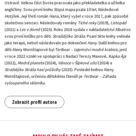
Ostravě. Velkou část života pracovala jako překladatelka a učitelka
angličtiny. Svou první knihu
Slepá mapa
psala 10 let. Následoval
Hotýlek
. Její třetí román
Hana
, který vyšel v roce 2017, pak způsobil
skutečnou senzaci. Následovaly romány
Tiché roky
(2019),
Listopád
(2021) a
Les v domě
(2023). Roku 2018 vydala v nakladatelství Albatros
svou první knížku pro děti:
Strašidýlko Stráša
. Psaní této knihy vnímala
jako terapii, neboť následovalo po dokončení
Hany
. Další knihou pro
děti Aleny Mornštajnové byl
Teribear – tajemství modré krabice
, jenž
v roce 2022 vznikl ve spolupráci s Nadací Terezy Maxové,
Kapka Ája
(2022),
Modrá planeta
(2024),
Vánoce v Šípkové ulici
(2024) a
Strašidýko Stráša hasí průšvihy
(2025). Poslední knihou Aleny
Mornštajnové, určenou dětskému čtenáři je
Teribear – Záhada
vyloupeného skleníku
.
Zobrazit profil autora