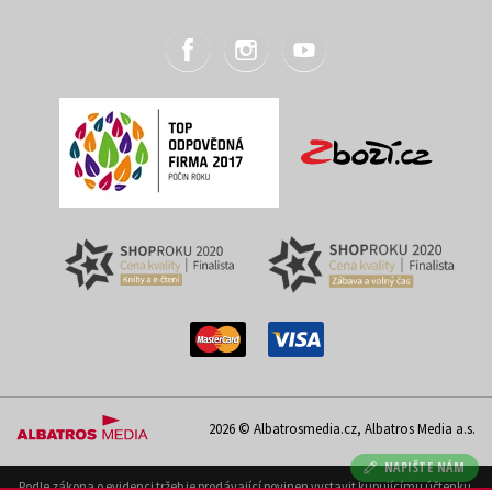
2026 © Albatrosmedia.cz, Albatros Media a.s.
NAPIŠTE NÁM
Podle zákona o evidenci tržeb je prodávající povinen vystavit kupujícímu účtenku.