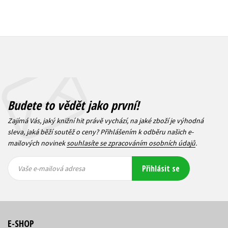
Budete to vědět jako první!
Zajímá Vás, jaký knižní hit právě vychází, na jaké zboží je výhodná
sleva, jaká běží soutěž o ceny? Přihlášením k odběru našich e-
mailových novinek
souhlasíte se zpracováním osobních údajů
.
Vaše e-
Vaše e-
Přihlásit se
mailová
mailová
Vaše e-mailová adresa
adresa
adresa
E-SHOP