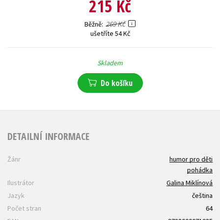
215 Kč
269 Kč
Běžně
ušetříte 54 Kč
Skladem
Do košíku
DETAILNÍ INFORMACE
Žánr
humor pro děti
pohádka
Ilustrátor
Galina Miklínová
Jazyk
čeština
Počet stran
64