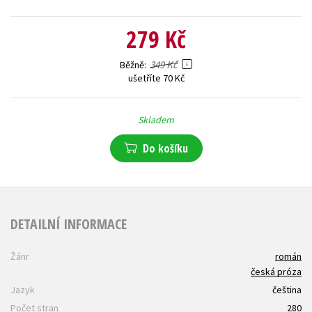
279 Kč
349 Kč
Běžně
ušetříte 70 Kč
Skladem
Do košíku
DETAILNÍ INFORMACE
Žánr
román
česká próza
Jazyk
čeština
Počet stran
280