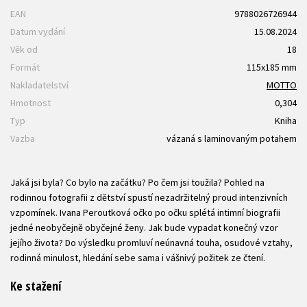
EAN
9788026726944
Datum vydání
15.08.2024
Věk od
18
Formát
115x185 mm
Nakladatelství
MOTTO
Hmotnost
0,304
Typ
Kniha
Vazba
vázaná s laminovaným potahem
Jaká jsi byla? Co bylo na začátku? Po čem jsi toužila? Pohled na
rodinnou fotografii z dětství spustí nezadržitelný proud intenzivních
vzpomínek. Ivana Peroutková očko po očku splétá intimní biografii
jedné neobyčejně obyčejné ženy. Jak bude vypadat konečný vzor
jejího života? Do výsledku promluví neúnavná touha, osudové vztahy,
rodinná minulost, hledání sebe sama i vášnivý požitek ze čtení.
Ke stažení