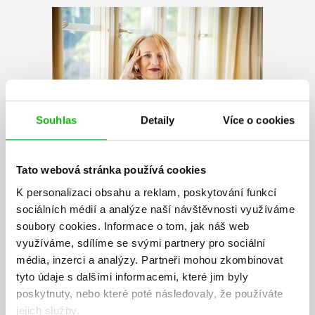
Souhlas
Detaily
Více o cookies
Tato webová stránka používá cookies
Ivana Peroutková
K personalizaci obsahu a reklam, poskytování funkcí
sociálních médií a analýze naší návštěvnosti využíváme
Spisovatelka a překladatelka, absolventka divadelní a filmové vědy
na FF UK. Debutovala románem
Na vahách života
(1992). Od té doby
soubory cookies.
Informace o tom, jak náš web
má na svém autorském kontě přes čtyři desítky titulů pro malé
využíváme, sdílíme se svými partnery pro sociální
čtenáře, teenagery i dospělé. Je autorkou mimořádně úspěšných
média, inzerci a analýzy.
Partneři mohou zkombinovat
knižních sérií o holčičce Aničce a nevšední hrdince Valentýnce. Knihy
tyto údaje s dalšími informacemi, které jim byly
Ivany Peroutkové se pravidelně umisťují na předních místech
poskytnuty, nebo které poté následovaly, že používáte
čtenářských anket a získaly několik ocenění. Ivana žije v Praze, má
jejich služby.