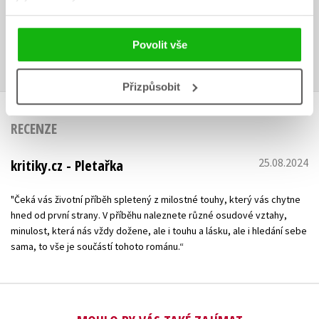
dceru a dva syny.
Povolit vše
Zobrazit profil autora
Přizpůsobit
RECENZE
25.08.2024
kritiky.cz - Pletařka
"Čeká vás životní příběh spletený z milostné touhy, který vás chytne
hned od první strany. V příběhu naleznete různé osudové vztahy,
minulost, která nás vždy dožene, ale i touhu a lásku, ale i hledání sebe
sama, to vše je součástí tohoto románu.“