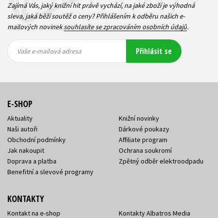
Zajímá Vás, jaký knižní hit právě vychází, na jaké zboží je výhodná
sleva, jaká běží soutěž o ceny? Přihlášením k odběru našich e-
mailových novinek
souhlasíte se zpracováním osobních údajů
.
Vaše e-
Vaše e-
Přihlásit se
mailová
mailová
Vaše e-mailová adresa
adresa
adresa
E-SHOP
Aktuality
Knižní novinky
Naši autoři
Dárkové poukazy
Obchodní podmínky
Affiliate program
Jak nakoupit
Ochrana soukromí
Doprava a platba
Zpětný odběr elektroodpadu
Benefitní a slevové programy
KONTAKTY
Kontakt na e-shop
Kontakty Albatros Media