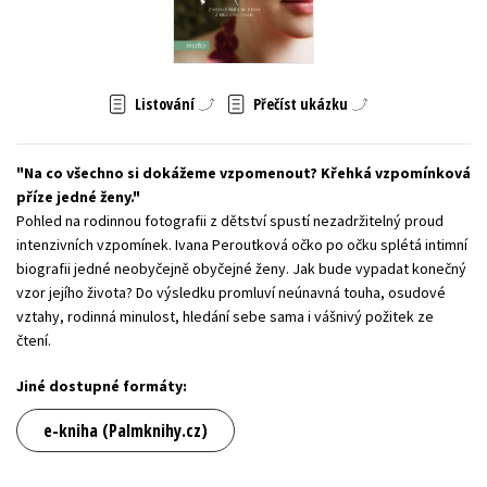
Young adult (SK)
Zahraniční literatura
Zdraví a životní styl
Všechny tituly
Listování
Přečíst ukázku
Na co všechno si dokážeme vzpomenout? Křehká vzpomínková
příze jedné ženy.
Pohled na rodinnou fotografii z dětství spustí nezadržitelný proud
intenzivních vzpomínek. Ivana Peroutková očko po očku splétá intimní
biografii jedné neobyčejně obyčejné ženy. Jak bude vypadat konečný
vzor jejího života? Do výsledku promluví neúnavná touha, osudové
vztahy, rodinná minulost, hledání sebe sama i vášnivý požitek ze
čtení.
Jiné dostupné formáty:
e-kniha (Palmknihy.cz)