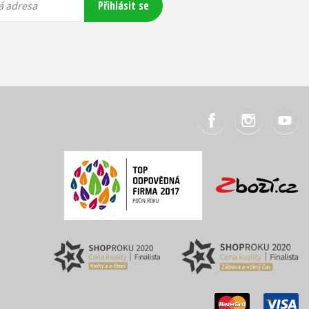
Přihlásit se
á adresa