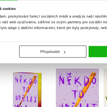
Uživatelskou recenzi mohou vkládat pouze registrovaní uživat
á cookies
klam, poskytování funkcí sociálních médií a analýze naší návšt
Přihlásit
k náš web využíváme, sdílíme se svými partnery pro sociální méd
yto údaje s dalšími informacemi, které jim byly poskytnuty, neb
MOHLO BY VÁS TAKÉ ZAJÍMAT
Přizpůsobit
Někdo to udělat musel
Někdo to udělat musel
- limitované vydání
,
Velikovsky
Radka Třeštíková
Velikovsky