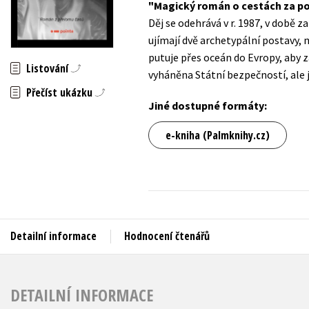
Magický román o cestách za pos
Auto - moto
Děj se odehrává v r. 1987, v době
Jazyky
Beletrie pro děti
ujímají dvě archetypální postavy, m
Kalendáře
putuje přes oceán do Evropy, aby z
Beletrie pro dospělé
Listování
vyháněna Státní bezpečností, ale 
Kariéra a osobní rozvoj
Byznys a ekonomie
Přečíst ukázku
Komiks
Jiné dostupné formáty:
e-kniha (Palmknihy.cz)
V
Detailní informace
Hodnocení čtenářů
DETAILNÍ INFORMACE