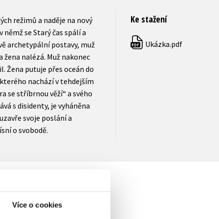
Ke stažení
rdých režimů a naděje na nový
 němž se Starý čas spálí a
Ukázka.pdf
dvě archetypální postavy, muž
PDF
á a žena nalézá. Muž nakonec
il. Žena putuje přes oceán do
 kterého nachází v tehdejším
a se stříbrnou věží“ a svého
ává s disidenty, je vyháněna
uzavře svoje poslání a
ísní o svobodě.
Více o cookies