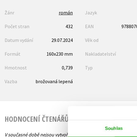
Žánr
román
Jazyk
Počet stran
432
EAN
978807
Datum vydání
29.07.2024
Věk od
Formát
160x230 mm
Nakladatelství
Hmotnost
0,739
Typ
Vazba
brožovaná lepená
HODNOCENÍ ČTENÁŘŮ
Souhlas
V současné době nejsou vytvořena žádná