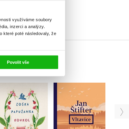
elé
ěvnosti využíváme soubory
ia, inzerci a analýzy.
o které poté následovaly, že
Povolit vše
Koukol
Nevi
Vltavice
Zoska Papuzanka
Jan Štifter