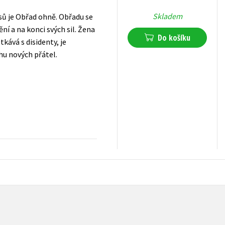
Skladem
sů je Obřad ohně. Obřadu se
ní a na konci svých sil. Žena
Do košíku
kává s disidenty, je
hu nových přátel.
399
Kč
s DPH