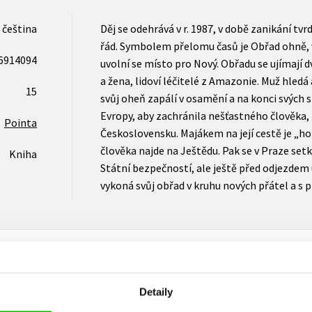
čeština
Děj se odehrává v r. 1987, v době zanikání tv
řád. Symbolem přelomu časů je Obřad ohně, v
6914094
uvolní se místo pro Nový. Obřadu se ujímají 
a žena, lidoví léčitelé z Amazonie. Muž hled
15
svůj oheň zapálí v osamění a na konci svých s
Evropy, aby zachránila nešťastného člověka,
Pointa
Československu. Majákem na její cestě je „hor
člověka najde na Ještědu. Pak se v Praze setk
Kniha
Státní bezpečností, ale ještě před odjezdem 
vykoná svůj obřad v kruhu nových přátel a s p
Detaily
Vaše hodnocení