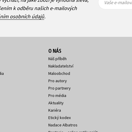
mailová
mailová
Vaše e-mailov
adresa
adresa
ášením k odběru našich e-mailových
áním osobních údajů
.
O NÁS
Náš příběh
Nakladatelství
ia
Maloobchod
Pro autory
Pro partnery
Pro média
Aktuality
Kariéra
Etický kodex
Nadace Albatros