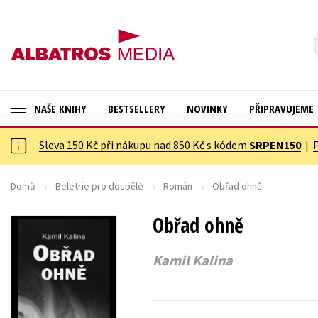
NAŠE KNIHY
BESTSELLERY
NOVINKY
PŘIPRAVUJEME
Sleva 150 Kč při nákupu nad 850 Kč s kódem
SRPEN150
|
ANGLICKÉ KNIHY -20 %
Cestování
NOVÝ VÝPRODEJ -70 %
Dárkové publikace
Domů
Beletrie pro dospělé
Román
Obřad ohně
KNIHY S DÁRKEM
Dárkové zboží
Obřad ohně
ASTERIX S DÁRKEM
Digitální fotografie
Kamil Kalina
🎁DÁRKOVÉ PUBLIKACE
Esoterika a duchovní svět
✉️ DÁRKOVÉ POUKAZY
Historie a military
Hobby