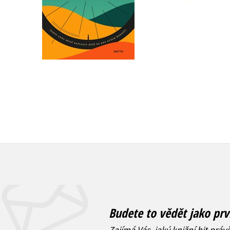
Do košíku
Do košíku
319 Kč
399 Kč
872 Kč
1 090 Kč
Budete to vědět jako prv
Zajímá Vás, jaký knižní hit práv