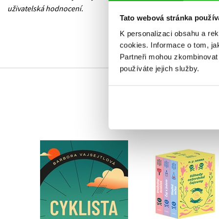
uživatelská hodnocení.
Tato webová stránka použív
K personalizaci obsahu a re
cookies.
Informace o tom, ja
Partneři mohou zkombinovat t
používáte jejich služby.
Záhady oxfordské
Cyklista
čajovny - BOX
Barbora Vajsejtlová
H. Y. Hanna