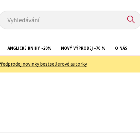
Vyhledávání
ANGLICKÉ KNIHY -20%
NOVÝ VÝPRODEJ -70 %
O NÁS
Předprodej novinky bestsellerové autorky
Přírodní vědy
Křížovky
Společnost, politika
Kuchařky
Technika a věda
New Adult
Učebnice
Ostatní
Umění a kultura
Počítače
Výchova a pedagogika
Poezie
Young adult