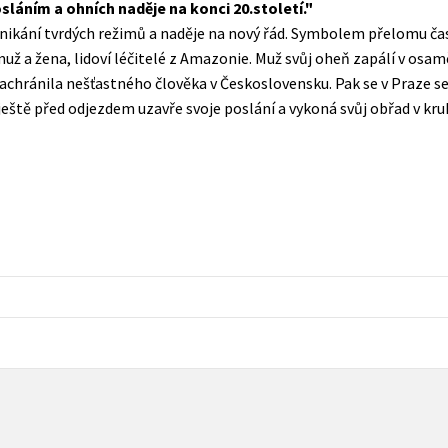
láním a ohních naděje na konci 20.století.
Populárně - naučná pro dospělé
 zanikání tvrdých režimů a naděje na nový řád. Symbolem přelomu ča
Young adult (SK)
Populárně - naučné pro děti
už a žena, lidoví léčitelé z Amazonie. Muž svůj oheň zapálí v osamě
Zahraniční literatura
achránila nešťastného člověka v Československu. Pak se v Praze set
Předškoláci
ještě před odjezdem uzavře svoje poslání a vykoná svůj obřad v kru
Zdraví a životní styl
Příroda a zahrada
šechny tituly