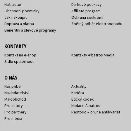
Naši autoři
Dárkové poukazy
Obchodní podmínky
Affiliate program
Jak nakoupit
Ochrana soukromí
Doprava a platba
Zpětný odběr elektroodpadu
Benefitní a slevové programy
KONTAKTY
Kontakt na e-shop
Kontakty Albatros Media
Sídlo společnosti
O NÁS
Náš příběh
Aktuality
Nakladatelství
Kariéra
Maloobchod
Etický kodex
Pro autory
Nadace Albatros
Pro partnery
Restorio – online antikvariát
Pro média