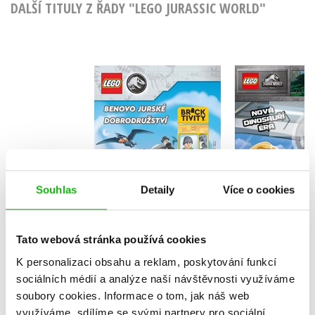
DALŠÍ TITULY Z ŘADY "LEGO JURASSIC WORLD"
LEGO® Jurassic
LEGO®Jur
World™ Benovo
World™
jurské dobrodružství
dinosauř
Kolektiv
Kolekt
Souhlas
Detaily
Více o cookies
Do košík
Do košíku
183 Kč
Tato webová stránka používá cookies
2
159 Kč
199 Kč
K personalizaci obsahu a reklam, poskytování funkcí
sociálních médií a analýze naší návštěvnosti využíváme
soubory cookies.
Informace o tom, jak náš web
využíváme, sdílíme se svými partnery pro sociální