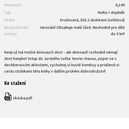
Hmotnost
0,149
Typ
Kniha + doplněk
Vazba
brožovaná, šitá 2 skobkami (sešitová)
Bezpečnostní
Varování! Obsahuje malé části. Nevhodné pro děti
pokyny
do 3 let!
Kenji už má možná dinosaurů dost – ale dinosauři rozhodně nemají
dost Kenjiho! Vstup do Jurského světa: teorie chaosu, poper se s
dechberoucími aktivitami, vychutnej si husté komiksy a proklesti si
cestu stránkami této knihy v dalším jurském dobrodružství!
Ke stažení
Ukázka.pdf
PDF