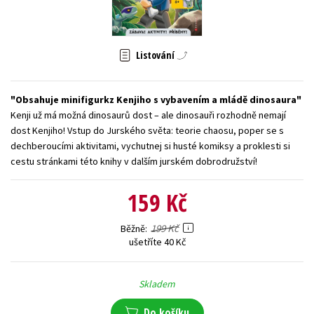
Young adult (SK)
Zahraniční literatura
Zdraví a životní styl
Všechny tituly
Listování
Obsahuje minifigurkz Kenjiho s vybavením a mládě dinosaura
Kenji už má možná dinosaurů dost – ale dinosauři rozhodně nemají
dost Kenjiho! Vstup do Jurského světa: teorie chaosu, poper se s
dechberoucími aktivitami, vychutnej si husté komiksy a proklesti si
cestu stránkami této knihy v dalším jurském dobrodružství!
159 Kč
199 Kč
Běžně
ušetříte 40 Kč
Skladem
Do košíku