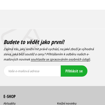
Budete to vědět jako první!
Zajímá Vás, jaký knižní hit právě vychází, na jaké zboží je výhodná
sleva, jaká běží soutěž o ceny? Přihlášením k odběru našich e-
mailových novinek
souhlasíte se zpracováním osobních údajů
.
Vaše e-
Vaše e-
Přihlásit se
mailová
mailová
Vaše e-mailová adresa
adresa
adresa
E-SHOP
Aktuality
Knižní novinky