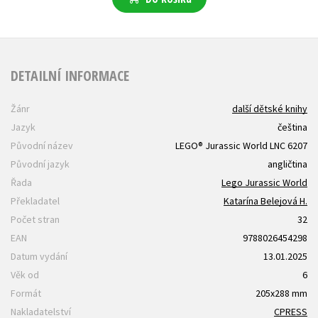
DETAILNÍ INFORMACE
Žánr
další dětské knihy
Jazyk
čeština
Původní název
LEGO® Jurassic World LNC 6207
Původní jazyk
angličtina
Řada
Lego Jurassic World
Překladatel
Katarína Belejová H.
Počet stran
32
EAN
9788026454298
Datum vydání
13.01.2025
Věk od
6
Formát
205x288 mm
Nakladatelství
CPRESS