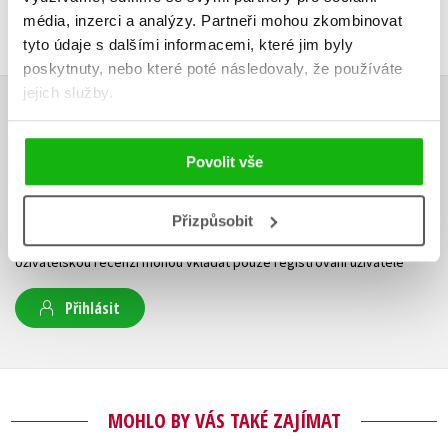
média, inzerci a analýzy.
Partneři mohou zkombinovat
tyto údaje s dalšími informacemi, které jim byly
poskytnuty, nebo které poté následovaly, že používáte
jejich služby.
HODNOCENÍ ČTENÁŘŮ
Povolit vše
V současné době nejsou vytvořena žádná uživatelská hodnocení.
Přizpůsobit
Vaše hodnocení
Uživatelskou recenzi mohou vkládat pouze registrovaní uživatelé
Přihlásit
MOHLO BY VÁS TAKÉ ZAJÍMAT