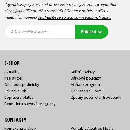
Zajímá Vás, jaký knižní hit právě vychází, na jaké zboží je výhodná
sleva, jaká běží soutěž o ceny? Přihlášením k odběru našich e-
mailových novinek
souhlasíte se zpracováním osobních údajů
.
Vaše e-
Vaše e-
Přihlásit se
mailová
mailová
Vaše e-mailová adresa
adresa
adresa
E-SHOP
Aktuality
Knižní novinky
Naši autoři
Dárkové poukazy
Obchodní podmínky
Affiliate program
Jak nakoupit
Ochrana soukromí
Doprava a platba
Zpětný odběr elektroodpadu
Benefitní a slevové programy
KONTAKTY
Kontakt na e-shop
Kontakty Albatros Media