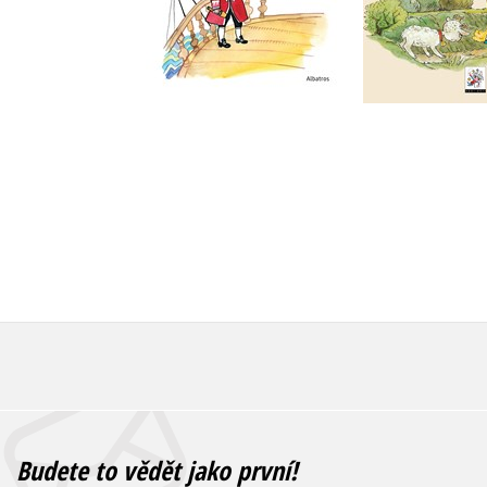
Do košík
Do košíku
263 Kč
3
263 Kč
329 Kč
Budete to vědět jako první!