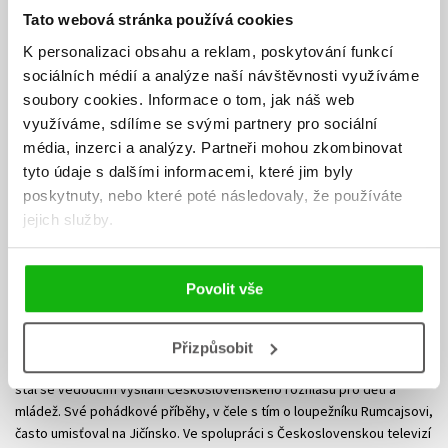
Tato webová stránka používá cookies
K personalizaci obsahu a reklam, poskytování funkcí
sociálních médií a analýze naší návštěvnosti využíváme
soubory cookies.
Informace o tom, jak náš web
využíváme, sdílíme se svými partnery pro sociální
média, inzerci a analýzy.
Partneři mohou zkombinovat
tyto údaje s dalšími informacemi, které jim byly
poskytnuty, nebo které poté následovaly, že používáte
jejich služby.
Václav Čtvrtek
Povolit vše
Spisovatel, který se narodil roku 1911 jako Václav Cafourek, je
považován za pokračovatele klasiků českých pohádek. Právnickou
Přizpůsobit
fakultu nedostudoval, věnoval se raději tvorbě pro dětské časopisy a
stal se vedoucím vysílání Československého rozhlasu pro děti a
mládež. Své pohádkové příběhy, v čele s tím o loupežníku Rumcajsovi,
často umisťoval na Jičínsko. Ve spolupráci s Československou televizí