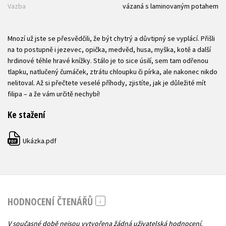
Vazba
vázaná s laminovaným potahem
Mnozí už jste se přesvědčili, že být chytrý a důvtipný se vyplácí. Přišli
na to postupně i jezevec, opička, medvěd, husa, myška, kotě a další
hrdinové téhle hravé knížky. Stálo je to sice úsilí, sem tam odřenou
tlapku, natlučený čumáček, ztrátu chloupku či pírka, ale nakonec nikdo
nelitoval. Až si přečtete veselé příhody, zjistíte, jak je důležité mít
filipa – a že vám určitě nechybí!
Ke stažení
Ukázka.pdf
PDF
HODNOCENÍ ČTENÁŘŮ
V současné době nejsou vytvořena žádná uživatelská hodnocení.