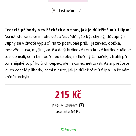
Young adult (SK)
Zahraniční literatura
Zdraví a životní styl
Listování
Všechny tituly
Veselé příhody o zvířátkách a o tom, jak je důležité mít filipa!
Asi už jste se také mnohokrát přesvědčili, že být chytrý, důvtipný a
vtipný se v životě vyplácí. Na to postupně přišli i jezevec, opička,
medvěd, husa, myška, kotě a další hrdinové této hravé knížky. Stálo je
to sice úsilí, sem tam odřenou tlapku, natlučený čumáček, ztratili při
tom nějaké to pírko či chloupek, ale nakonec nelitovali. Až si přečtete
jejich veselé příhody, sami zjistíte, jak je důležité mít filipa – a že vám
určitě nechybí!
215 Kč
269 Kč
Běžně
ušetříte 54 Kč
Skladem