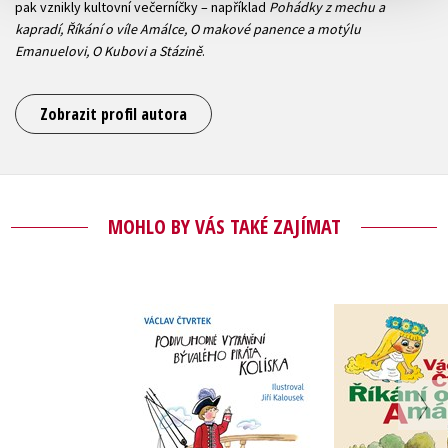
pak vznikly kultovní večerníčky – například
Pohádky z mechu a
kapradí, Říkání o víle Amálce, O makové panence a motýlu
Emanuelovi, O Kubovi a Stázině
.
Zobrazit profil autora
MOHLO BY VÁS TAKÉ ZAJÍMAT
Podivuhodné
Říkání o ví
vyprávění bývalého
Václav Čt
piráta Kolíska
Václav Čtvrtek