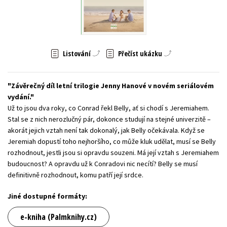
Young adult (SK)
Zahraniční literatura
Zdraví a životní styl
Všechny tituly
Listování
Přečíst ukázku
Závěrečný díl letní trilogie Jenny Hanové v novém seriálovém
vydání.
Už to jsou dva roky, co Conrad řekl Belly, ať si chodí s Jeremiahem.
Stal se z nich nerozlučný pár, dokonce studují na stejné univerzitě –
akorát jejich vztah není tak dokonalý, jak Belly očekávala. Když se
Jeremiah dopustí toho nejhoršího, co může kluk udělat, musí se Belly
rozhodnout, jestli jsou si opravdu souzeni. Má její vztah s Jeremiahem
budoucnost? A opravdu už k Conradovi nic necítí? Belly se musí
definitivně rozhodnout, komu patří její srdce.
Jiné dostupné formáty:
e-kniha (Palmknihy.cz)