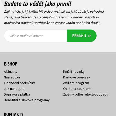
Budete to vědět jako první!
Zajímá Vás, jaký knižní hit právě vychází, na jaké zboží je výhodná
sleva, jaká běží soutěž o ceny? Přihlášením k odběru našich e-
mailových novinek
souhlasíte se zpracováním osobních údajů
.
Vaše e-
Vaše e-
Přihlásit se
mailová
mailová
Vaše e-mailová adresa
adresa
adresa
E-SHOP
Aktuality
Knižní novinky
Naši autoři
Dárkové poukazy
Obchodní podmínky
Affiliate program
Jak nakoupit
Ochrana soukromí
Doprava a platba
Zpětný odběr elektroodpadu
Benefitní a slevové programy
KONTAKTY