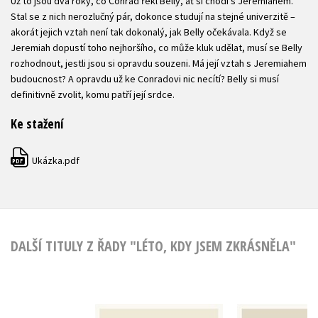
Už to jsou dva roky, co Conrad řekl Belly, ať si chodí s Jeremiahem.
Stal se z nich nerozlučný pár, dokonce studují na stejné univerzitě –
akorát jejich vztah není tak dokonalý, jak Belly očekávala. Když se
Jeremiah dopustí toho nejhoršího, co může kluk udělat, musí se Belly
rozhodnout, jestli jsou si opravdu souzeni. Má její vztah s Jeremiahem
budoucnost? A opravdu už ke Conradovi nic necítí? Belly si musí
definitivně zvolit, komu patří její srdce.
Ke stažení
Ukázka.pdf
PDF
DALŠÍ TITULY Z ŘADY "LÉTO, KDY JSEM ZKRÁSNĚLA"