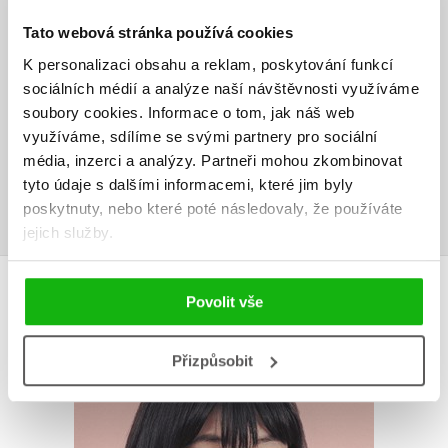
HODNOCENÍ ČTENÁŘŮ
Tato webová stránka používá cookies
V současné době nejsou vytvořena žádná uživatelská hodnocení.
K personalizaci obsahu a reklam, poskytování funkcí
sociálních médií a analýze naší návštěvnosti využíváme
Vaše hodnocení
soubory cookies.
Informace o tom, jak náš web
využíváme, sdílíme se svými partnery pro sociální
Uživatelskou recenzi mohou vkládat pouze registrovaní uživatelé
média, inzerci a analýzy.
Partneři mohou zkombinovat
tyto údaje s dalšími informacemi, které jim byly
Přihlásit
poskytnuty, nebo které poté následovaly, že používáte
jejich služby.
AUTOR KNIHY
Povolit vše
Přizpůsobit