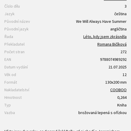
Číslo dílu
3
Jazyk
čeština
Původní název
We Will Always Have Summer
Původní jazyk
angličtina
Řada
Léto, kdy jsem zkrásněla
Překladatel
Romana Bičíková
Počet stran
272
EAN
9788074989292
Datum vydání
21.07.2025
Věk od
12
Formát
130x200 mm
Nakladatelství
COOBOO
Hmotnost
0,264
Typ
Kniha
Vazba
brožovaná lepená s ořízkou