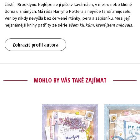
částí – Brooklynu. Nejlépe se jí píše v kavárnách, v metru nebo klidně
doma u známých. Má ráda Harryho Pottera a nejvíce fandí Zmijozelu.
Ven by nikdy nevyšla bez červené rtěnky, pera a zápisníku. Mezi její
nejznámější knihy patří ty ze série
Všem klukům, které jsem milovala
.
Zobrazit profil autora
MOHLO BY VÁS TAKÉ ZAJÍMAT
Navždy s láskou Lara
P. S. Stále 
Jean
Jenny 
Jenny Han