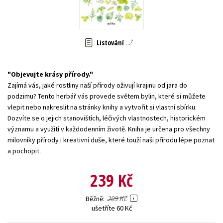
Young adult (SK)
Zahraniční literatura
Zdraví a životní styl
Všechny tituly
Listování
Objevujte krásy přírody.
Zajímá vás, jaké rostliny naší přírody oživují krajinu od jara do
podzimu? Tento herbář vás provede světem bylin, které si můžete
vlepit nebo nakreslit na stránky knihy a vytvořit si vlastní sbírku.
Dozvíte se o jejich stanovištích, léčivých vlastnostech, historickém
významu a využití v každodenním životě. Kniha je určena pro všechny
milovníky přírody i kreativní duše, které touží naši přírodu lépe poznat
a pochopit.
239 Kč
299 Kč
Běžně
ušetříte 60 Kč