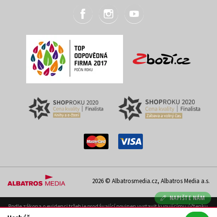
2026 © Albatrosmedia.cz, Albatros Media a.s.
NAPIŠTE NÁM
Podle zákona o evidenci tržeb je prodávající povinen vystavit kupujícímu účtenku.
Zároveň je povinen zaevidovat přijatou tržbu u správce daně on-line; v případě