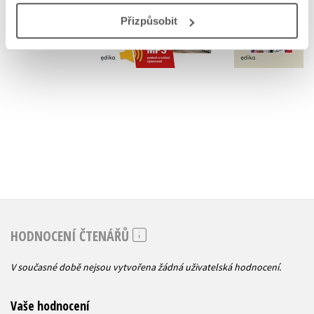
Přizpůsobit
Do košíku
Do košík
399 Kč
263 Kč
499 Kč
3
HODNOCENÍ ČTENÁŘŮ
V současné době nejsou vytvořena žádná uživatelská hodnocení.
Vaše hodnocení