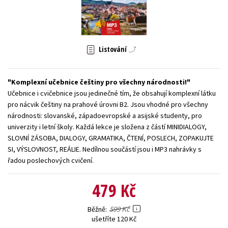
Young adult (SK)
Zahraniční literatura
Zdraví a životní styl
Všechny tituly
Listování
Komplexní učebnice češtiny pro všechny národnosti!
Učebnice i cvičebnice jsou jedinečné tím, že obsahují komplexní látku
pro nácvik češtiny na prahové úrovni B2. Jsou vhodné pro všechny
národnosti: slovanské, západoevropské a asijské studenty, pro
univerzity i letní školy. Každá lekce je složena z částí MINIDIALOGY,
SLOVNÍ ZÁSOBA, DIALOGY, GRAMATIKA, ČTENÍ, POSLECH, ZOPAKUJTE
SI, VÝSLOVNOST, REÁLIE. Nedílnou součástí jsou i MP3 nahrávky s
řadou poslechových cvičení.
479 Kč
599 Kč
Běžně
ušetříte 120 Kč