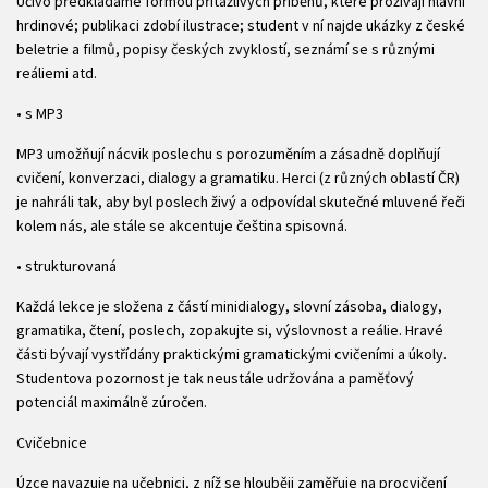
Učivo předkládáme formou přitažlivých příběhů, které prožívají hlavní
hrdinové; publikaci zdobí ilustrace; student v ní najde ukázky z české
beletrie a filmů, popisy českých zvyklostí, seznámí se s různými
reáliemi atd.
• s MP3
MP3 umožňují nácvik poslechu s porozuměním a zásadně doplňují
cvičení, konverzaci, dialogy a gramatiku. Herci (z různých oblastí ČR)
je nahráli tak, aby byl poslech živý a odpovídal skutečné mluvené řeči
kolem nás, ale stále se akcentuje čeština spisovná.
• strukturovaná
Každá lekce je složena z částí minidialogy, slovní zásoba, dialogy,
gramatika, čtení, poslech, zopakujte si, výslovnost a reálie. Hravé
části bývají vystřídány praktickými gramatickými cvičeními a úkoly.
Studentova pozornost je tak neustále udržována a paměťový
potenciál maximálně zúročen.
Cvičebnice
Úzce navazuje na učebnici, z níž se hlouběji zaměřuje na procvičení