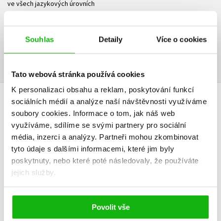
ve všech jazykových úrovních
Ke stažení
Souhlas
Detaily
Více o cookies
Příloha.zip
Ukázka.pdf
ZIP
PDF
Tato webová stránka používá cookies
K personalizaci obsahu a reklam, poskytování funkcí
sociálních médií a analýze naší návštěvnosti využíváme
DALŠÍ TITULY Z ŘADY "ČEŠTINA PRO CIZINCE"
soubory cookies.
Informace o tom, jak náš web
využíváme, sdílíme se svými partnery pro sociální
média, inzerci a analýzy.
Partneři mohou zkombinovat
tyto údaje s dalšími informacemi, které jim byly
Čeština pro cizince
Čeština pro
poskytnuty, nebo které poté následovaly, že používáte
C1 - učebnice
C1 - cvič
jejich služby.
Marie Boccou
Marie B
,
Kestřánková
,
Kestřán
,
Kolektiv
,
Kateřina V
,
Kateřina Vodičková
Antoni Lu
Povolit vše
Antoni Ludwicki