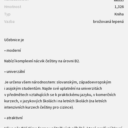
Hmotnost
1,326
Typ
Kniha
Vazba
brožovaná lepená
Učebnice je
• moderní
Nabízí komplexní nácvik češtiny na úrovni B2.
• univerzální
Je určena všem národnostem: slovanským, západoevropským
i asijským studentům. Najde své uplatnění na univerzitách
v předmětech vztahujících se k praktickému jazyku, v komerčních
kurzech, v jazykových školách i na letních školách (na letních
intenzivních kurzech češtiny pro cizince).
• atraktivní