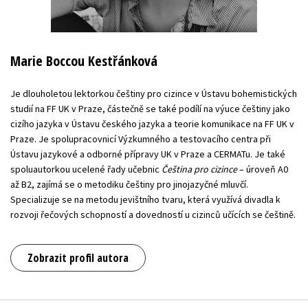
Marie Boccou Kestřánková
Je dlouholetou lektorkou češtiny pro cizince v Ústavu bohemistických
studií na FF UK v Praze, částečně se také podílí na výuce češtiny jako
cizího jazyka v Ústavu českého jazyka a teorie komunikace na FF UK v
Praze. Je spolupracovnicí Výzkumného a testovacího centra při
Ústavu jazykové a odborné přípravy UK v Praze a CERMATu. Je také
spoluautorkou ucelené řady učebnic
Čeština pro cizince
– úroveň A0
až B2, zajímá se o metodiku češtiny pro jinojazyčné mluvčí.
Specializuje se na metodu jevištního tvaru, která využívá divadla k
rozvoji řečových schopností a dovedností u cizinců učících se češtině.
Zobrazit profil autora