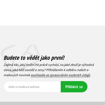
Budete to vědět jako první!
Zajímá Vás, jaký knižní hit právě vychází, na jaké zboží je výhodná
sleva, jaká běží soutěž o ceny? Přihlášením k odběru našich e-
mailových novinek
souhlasíte se zpracováním osobních údajů
.
Vaše e-
Vaše e-
Přihlásit se
mailová
mailová
Vaše e-mailová adresa
adresa
adresa