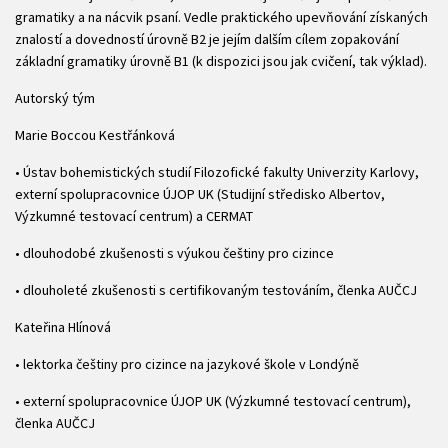
gramatiky a na nácvik psaní. Vedle praktického upevňování získaných
znalostí a dovedností úrovně B2 je jejím dalším cílem zopakování
základní gramatiky úrovně B1 (k dispozici jsou jak cvičení, tak výklad).
Autorský tým
Marie Boccou Kestřánková
• Ústav bohemistických studií Filozofické fakulty Univerzity Karlovy,
externí spolupracovnice ÚJOP UK (Studijní středisko Albertov,
Výzkumné testovací centrum) a CERMAT
• dlouhodobé zkušenosti s výukou češtiny pro cizince
• dlouholeté zkušenosti s certifikovaným testováním, členka AUČCJ
Kateřina Hlínová
• lektorka češtiny pro cizince na jazykové škole v Londýně
• externí spolupracovnice ÚJOP UK (Výzkumné testovací centrum),
členka AUČCJ