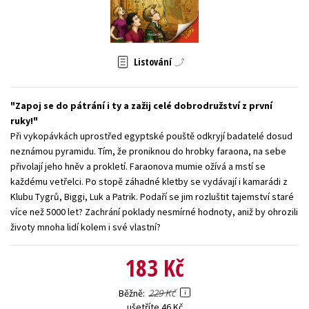
Young adult (SK)
Zahraniční literatura
Zdraví a životní styl
Všechny tituly
Listování
Zapoj se do pátrání i ty a zažij celé dobrodružství z první
ruky!
Při vykopávkách uprostřed egyptské pouště odkryjí badatelé dosud
neznámou pyramidu. Tím, že proniknou do hrobky faraona, na sebe
přivolají jeho hněv a prokletí. Faraonova mumie ožívá a mstí se
každému vetřelci. Po stopě záhadné kletby se vydávají i kamarádi z
Klubu Tygrů, Biggi, Luk a Patrik. Podaří se jim rozluštit tajemství staré
více než 5000 let? Zachrání poklady nesmírné hodnoty, aniž by ohrozili
životy mnoha lidí kolem i své vlastní?
183 Kč
229 Kč
Běžně
ušetříte 46 Kč