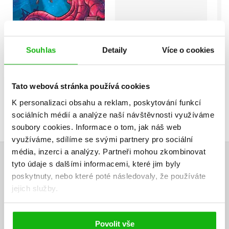
Do košíku
Do košíku
199 Kč
249 Kč
199 Kč
Souhlas
Detaily
Více o cookies
249 Kč
Tato webová stránka používá cookies
K personalizaci obsahu a reklam, poskytování funkcí
sociálních médií a analýze naší návštěvnosti využíváme
soubory cookies.
Informace o tom, jak náš web
využíváme, sdílíme se svými partnery pro sociální
média, inzerci a analýzy.
Partneři mohou zkombinovat
tyto údaje s dalšími informacemi, které jim byly
HODNOCENÍ ČTENÁŘŮ
poskytnuty, nebo které poté následovaly, že používáte
jejich služby.
V současné době nejsou vytvořena žádná uživatelská hodnocení.
Vaše hodnocení
Povolit vše