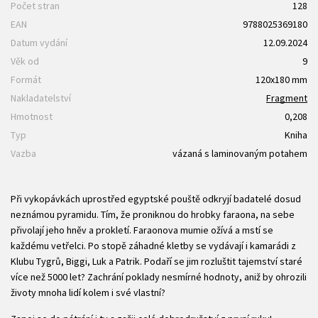
Počet stran
128
EAN
9788025369180
Datum vydání
12.09.2024
Věk od
9
Formát
120x180 mm
Nakladatelství
Fragment
Hmotnost
0,208
Typ
Kniha
Vazba
vázaná s laminovaným potahem
Při vykopávkách uprostřed egyptské pouště odkryjí badatelé dosud
neznámou pyramidu. Tím, že proniknou do hrobky faraona, na sebe
přivolají jeho hněv a prokletí. Faraonova mumie ožívá a mstí se
každému vetřelci. Po stopě záhadné kletby se vydávají i kamarádi z
Klubu Tygrů, Biggi, Luk a Patrik. Podaří se jim rozluštit tajemství staré
více než 5000 let? Zachrání poklady nesmírné hodnoty, aniž by ohrozili
životy mnoha lidí kolem i své vlastní?