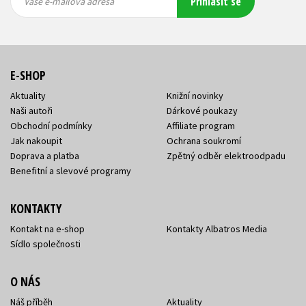
Přihlásit se
mailová
mailová
Vaše e-mailová adresa
adresa
adresa
E-SHOP
Aktuality
Knižní novinky
Naši autoři
Dárkové poukazy
Obchodní podmínky
Affiliate program
Jak nakoupit
Ochrana soukromí
Doprava a platba
Zpětný odběr elektroodpadu
Benefitní a slevové programy
KONTAKTY
Kontakt na e-shop
Kontakty Albatros Media
Sídlo společnosti
O NÁS
Náš příběh
Aktuality