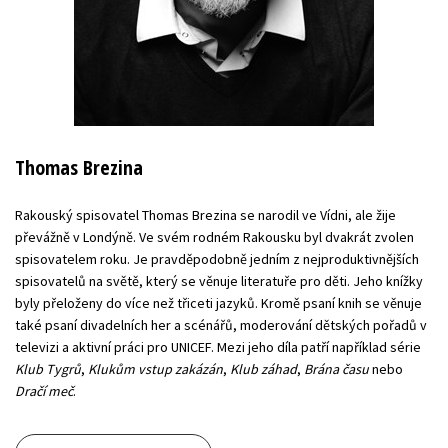
Thomas Brezina
Rakouský spisovatel Thomas Brezina se narodil ve Vídni, ale žije
převážně v Londýně. Ve svém rodném Rakousku byl dvakrát zvolen
spisovatelem roku. Je pravděpodobně jedním z nejproduktivnějších
spisovatelů na světě, který se věnuje literatuře pro děti. Jeho knížky
byly přeloženy do více než třiceti jazyků. Kromě psaní knih se věnuje
také psaní divadelních her a scénářů, moderování dětských pořadů v
televizi a aktivní práci pro UNICEF. Mezi jeho díla patří například série
Klub Tygrů
,
Klukům vstup zakázán
,
Klub záhad
,
Brána času
nebo
Dračí meč
.