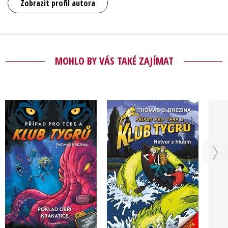
Zobrazit profil autora
MOHLO BY VÁS TAKÉ ZAJÍMAT
Klub Tygrů - Netvor
Klub Tygrů: Poklad
z hlubin
obří krakatice
Thomas Brezina
Thomas Brezina
Do košíku
Do košíku
199 Kč
249 Kč
199 Kč