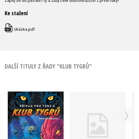
Zapoj se do pátrání i ty a zažij celé dobrodružství z první ruky!
Ke stažení
Ukázka.pdf
PDF
DALŠÍ TITULY Z ŘADY "KLUB TYGRŮ"
Klub Tygrů –
Klub Tygrů: Poklad
Ukradený vynález
obří krakatice
Thomas Brezina
Thomas Brezina