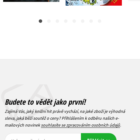
249 Kč
Budete to vědět jako první!
Zajímá Vás, jaký knižní hit právě vychází, na jaké zboží je výhodná
sleva, jaká běží soutěž o ceny? Přihlášením k odběru našich e-
mailových novinek
souhlasíte se zpracováním osobních údajů
.
Vaše e-
Vaše e-