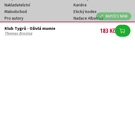
Nakladatelství
Kariéra
Maloobchod
Etický kodex
NAPIŠTE NÁM
Pro autory
Nadace Albatros
Pro partnery
Restorio – online antikvariát
Klub Tygrů - Oživlá mumie
183 Kč
Pro média
Thomas Brezina