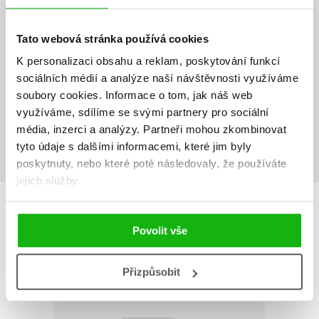
HODNOCENÍ ČTENÁŘŮ
Tato webová stránka používá cookies
V současné době nejsou vytvořena žádná uživatelská hodnocení.
K personalizaci obsahu a reklam, poskytování funkcí
Vaše hodnocení
sociálních médií a analýze naší návštěvnosti využíváme
soubory cookies.
Informace o tom, jak náš web
Uživatelskou recenzi mohou vkládat pouze registrovaní uživatelé
využíváme, sdílíme se svými partnery pro sociální
média, inzerci a analýzy.
Partneři mohou zkombinovat
Přihlásit
tyto údaje s dalšími informacemi, které jim byly
poskytnuty, nebo které poté následovaly, že používáte
jejich služby.
AUTOR KNIHY
Povolit vše
Přizpůsobit