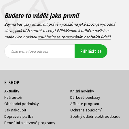
Budete to vědět jako první!
Zajímá Vás, jaký knižní hit právě vychází, na jaké zboží je výhodná
sleva, jaká běží soutěž o ceny? Přihlášením k odběru našich e-
mailových novinek
souhlasíte se zpracováním osobních údajů
.
Vaše e-
Vaše e-
Přihlásit se
mailová
mailová
Vaše e-mailová adresa
adresa
adresa
E-SHOP
Aktuality
Knižní novinky
Naši autoři
Dárkové poukazy
Obchodní podmínky
Affiliate program
Jak nakoupit
Ochrana soukromí
Doprava a platba
Zpětný odběr elektroodpadu
Benefitní a slevové programy