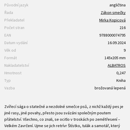
Původní jazyk
angličtina
Řada
Zákon smečky
Překladatel
Mirka Kopicová
Počet stran
216
EAN
9788000074795
Datum vydání
16.09.2024
Věk od
9
Formát
145x205 mm
Nakladatelství
ALBATROS
Hmotnost
0,247
Typ
Kniha
Vazba
brožovaná lepená
Zvířecí sága o statečné a nezdolné smečce psů, z nichž každý pes je
jiné rasy, jiné povahy, přesto jsou svázáni společným poutem
přátelství. Všechno, co znali, se ocitlo v troskách po zemětřesení –
Velkém Zavrčení. Ujme se jich retrívr Štístko, tulák a samotář, který