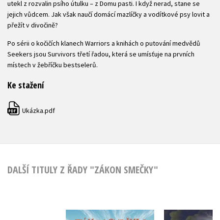
utekl z rozvalin psího útulku – z Domu pasti. I když nerad, stane se
jejich vůdcem. Jak však naučí domácí mazlíčky a vodítkové psy lovit a
přežít v divočině?
Po sérii o kočičích klanech Warriors a knihách o putování medvědů
Seekers jsou Survivors třetí řadou, která se umísťuje na prvních
místech v žebříčku bestselerů.
Ke stažení
Ukázka.pdf
PDF
DALŠÍ TITULY Z ŘADY "ZÁKON SMEČKY"