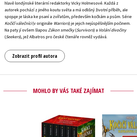
hlavě londýnské literární redaktorky Vicky Holmesové. Každá z
autorek pochází z jiného koutu světa a má odlišný životní příběh, ale
spojuje je láska ke psaní a zvířatům, především kočkám a psům. Série
Kočičí válečníci
(v originále
Warriors
) je jejich nejúspěšnějším počinem.
Na paty jí ovšem šlapou
Zákon smečky
(
Survivors
) a
Volání divočiny
(
Seekers
), jež Albatros pro české čtenáře rovněž vydává.
Zobrazit profil autora
MOHLO BY VÁS TAKÉ ZAJÍMAT
Kočičí vál
Kočičí válečníci: BOX
Havranova c
1-6
- Klan v