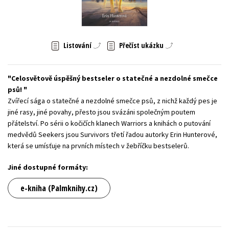
Young adult (SK)
Zahraniční literatura
Zdraví a životní styl
Všechny tituly
Listování
Přečíst ukázku
Celosvětově úspěšný bestseler o statečné a nezdolné smečce
psů!
Zvířecí sága o statečné a nezdolné smečce psů, z nichž každý pes je
jiné rasy, jiné povahy, přesto jsou svázáni společným poutem
přátelství. Po sérii o kočičích klanech Warriors a knihách o putování
medvědů Seekers jsou Survivors třetí řadou autorky Erin Hunterové,
která se umísťuje na prvních místech v žebříčku bestselerů.
Jiné dostupné formáty:
e-kniha (Palmknihy.cz)