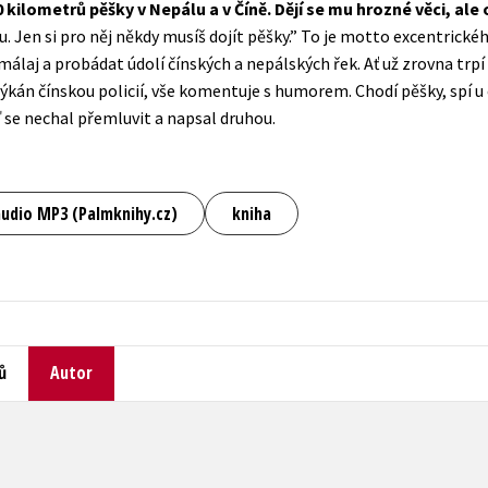
kilometrů pěšky v Nepálu a v Číně. Dějí se mu hrozné věci, ale o
Populárně - naučná pro dospělé
u. Jen si pro něj někdy musíš dojít pěšky.” To je motto excentrické
Young adult (SK)
Populárně - naučné pro děti
málaj a probádat údolí čínských a nepálských řek. Ať už zrovna trp
Zahraniční literatura
ýkán čínskou policií, vše komentuje s humorem. Chodí pěšky, spí u c
Předškoláci
 se nechal přemluvit a napsal druhou.
Zdraví a životní styl
Příroda a zahrada
audio MP3 (Palmknihy.cz)
kniha
šechny tituly
ů
Autor