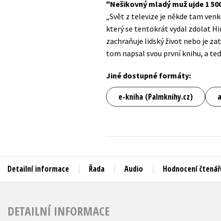
Nešikovný mladý muž ujde 1 500 
Auto - moto
„Svět z televize je někde tam venk
Jazyky
Beletrie pro děti
který se tentokrát vydal zdolat Hi
Kalendáře
zachraňuje lidský život nebo je zat
Beletrie pro dospělé
tom napsal svou první knihu, a teď
Kariéra a osobní rozvoj
Byznys a ekonomie
Komiks
Jiné dostupné formáty:
e-kniha (Palmknihy.cz)
V
Detailní informace
Řada
Audio
Hodnocení čtenář
DETAILNÍ INFORMACE