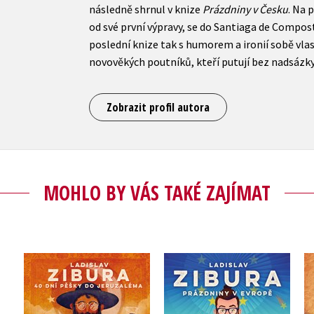
následně shrnul v knize
Prázdniny v Česku
. Na 
od své první výpravy, se do Santiaga de Compos
poslední knize tak s humorem a ironií sobě vlastn
novověkých poutníků, kteří putují bez nadsázky
Zobrazit profil autora
MOHLO BY VÁS TAKÉ ZAJÍMAT
40 dní pěšky do
Prázdniny v Evropě
Jeruzaléma
h
(audiokniha)
(audiokniha)
Ladislav Zibura