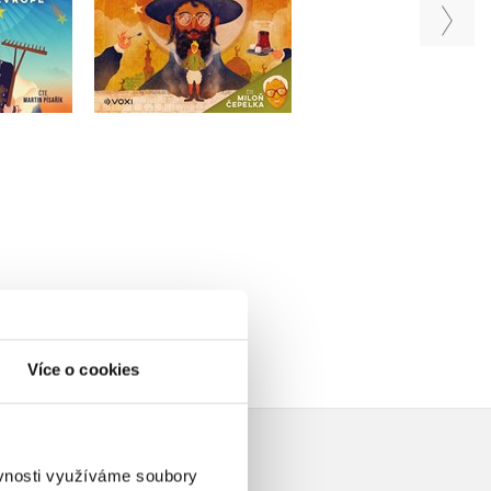
(audiokniha)
Zibura
Ladislav Zibura
Ladislav Zibura
Do košíku
u
Do košíku
319 Kč
399 Kč
319 Kč
99 Kč
399 Kč
Více o cookies
ěvnosti využíváme soubory