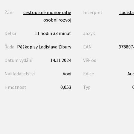
Žánr
cestopisné monografie
Interpret
Ladisla
osobní rozvoj
Délka
11 hodin 33 minut
Jazyk
Řada
Pěškopisy Ladislava Zibury
EAN
978807
Datum vydání
14.11.2024
Věk od
Nakladatelství
Voxi
Edice
Au
Hmotnost
0,053
Typ