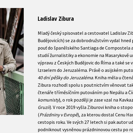
Ladislav Zibura
Mladý český spisovatel a cestovatel Ladislav Zi
Budějovicích) se za dobrodružstvím vydal hned
pouť do španělského Santiaga de Compostela 
studií žurnalistiky a ekonomie na Masarykově u
výpravu z Českých Budějovic do Říma a také se 
Izraelem do Jeruzaléma. Právě o asijském putov
40 dní pěšky do Jeruzaléma
. Kniha měla u čtená
Zibura rozhodl spolu s poutnictvím věnovat tak
čtenáře tříměsíčním putováním po Nepálu a Čí
komunisty
), o rok později je zase vzal na Kavkaz
Gruzii
). V roce 2019 vyšla Ziburovi kniha o stop
(
Prázdniny v Evropě
), za kterou dostal Cenu H
cestopis roku. Ve svých 27 letech si pak autor u
podniknout vysněnou prázdninovou cestu po rod