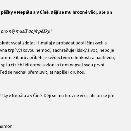
ěšky v Nepálu a v Číně. Dějí se mu hrozné věci, ale on
 pro něj musíš dojít pěšky.“
okrát vydal zdolat Himálaj a probádat údolí čínských a
vna trpí výškovou nemocí, zachraňuje lidský život, nebo je
orem. Ziburův příběh je svědectvím o lehkosti a nadhledu,
 spí u cizích lidí doma a vloni o tom napsal svou první
eď se nechal přemluvit, ať napíše i druhou.
y v Nepálu a v Číně. Dějí se mu hrozné věci, ale on se jim
humor.