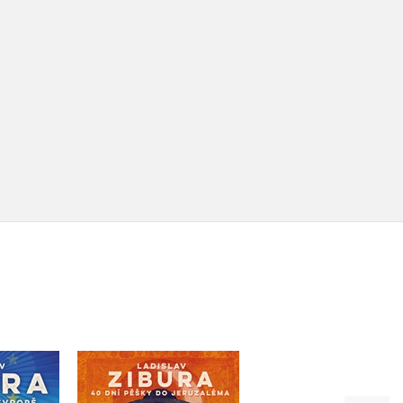
40 dní pěšky do
v Evropě
Už nikdy pěšky p
Jeruzaléma
niha)
Arménii a Gruzii