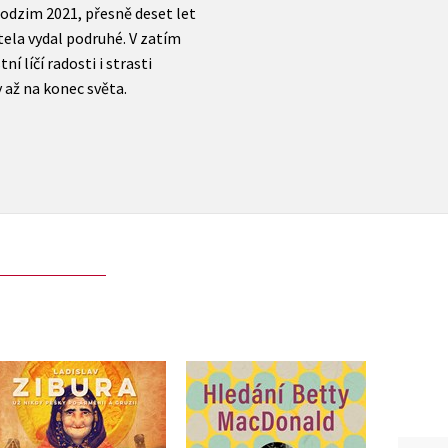
podzim 2021, přesně deset let
tela vydal podruhé. V zatím
í líčí radosti i strasti
 až na konec světa.
Už nikdy pěšky po
Hledání Betty
Eg
Arménii a Gruzii
MacDonald
(audiokniha)
Paula Becker