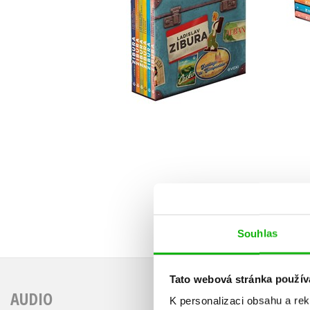
La
Ladislav Zibura
Do košíku
1 5
959 Kč
1 199 Kč
Souhlas
Tato webová stránka použív
AUDIO
K personalizaci obsahu a re