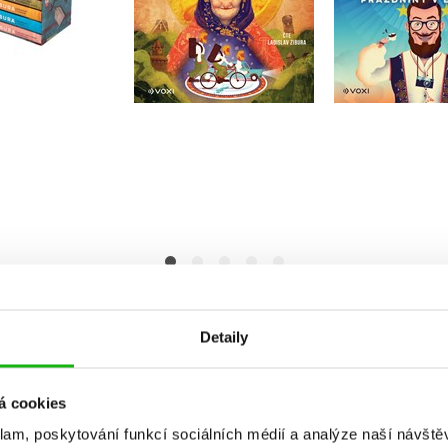
(audiokniha)
dislav Zibura
Ladislav 
Ladislav Zibura
Do košíku
Do košík
Do košíku
99 Kč
319 Kč
319 Kč
1 999 Kč
3
399 Kč
Detaily
á cookies
klam, poskytování funkcí sociálních médií a analýze naší návšt