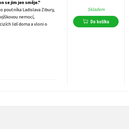
n se jim jen směje.
Skladem
ho poutníka Ladislava Zibury,
í výškovou nemocí,
Do košíku
izích lidí doma a vloni o
319
Kč
s DPH