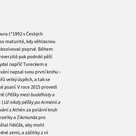
bura (*1992 v Českých
 po maturitě, kdy věhlasnou
absolvoval poprvé. Během
niverzitě pak podnikl pěší
vydal napříč Tureckem a
ání napsal svou první knihu –
řů velký úspěch, a tak se
é psaní. V roce 2015 provedl
ně (
Pěšky mezi buddhisty a
 (
Už nikdy pěšky po Arménii a
ování z Athén za polární kruh
anzelky a Zikmunda pro
dělal řidičák, aby mohl
né zemi, a zážitky z ní