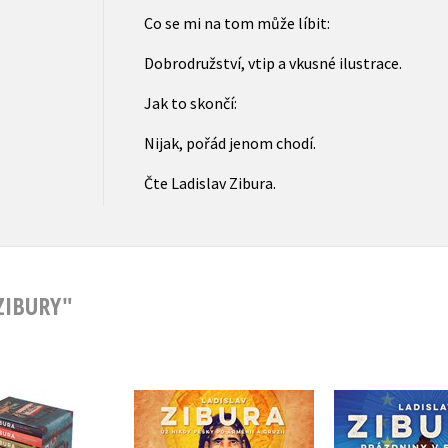
Co se mi na tom může líbit:
Dobrodružství, vtip a vkusné ilustrace.
Jak to skončí:
Nijak, pořád jenom chodí.
Čte Ladislav Zibura.
ZIBURY"
Už nikdy pěšky po
islav Zibura:
Prázdniny 
Arménii a Gruzii
ový box 6 knih
(audiok