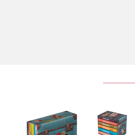
Ladislav Zibura:
Ladislav Zibura:
Dárkový box 6
Dárkový box 6 kni
audioknih
Ladislav Zibura
Ladislav Zibura