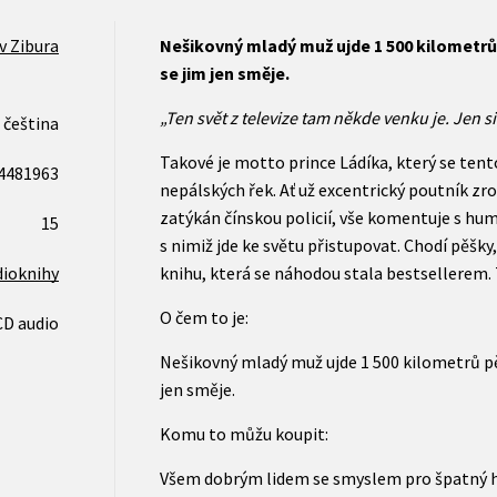
v Zibura
Nešikovný mladý muž ujde 1 500 kilometrů p
se jim jen směje.
„Ten svět z televize tam někde venku je. Jen si
čeština
Takové je motto prince Ládíka, který se tent
4481963
nepálských řek. Ať už excentrický poutník zro
zatýkán čínskou policií, vše komentuje s hum
15
s nimiž jde ke světu přistupovat. Chodí pěšky,
dioknihy
knihu, která se náhodou stala bestsellerem. T
O čem to je:
CD audio
Nešikovný mladý muž ujde 1 500 kilometrů pěšk
jen směje.
Komu to můžu koupit:
Všem dobrým lidem se smyslem pro špatný 