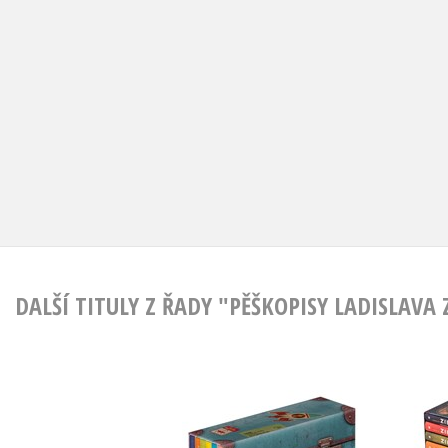
DALŠÍ TITULY Z ŘADY "PĚŠKOPISY LADISLAVA 
Ladislav Zibura:
Lad
Dárkový box 6
Dárk
audioknih