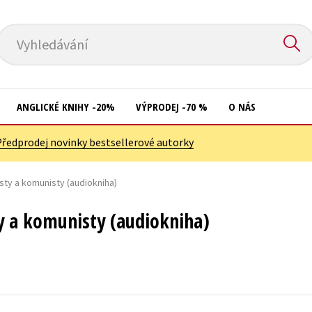
Vyhledávání
ANGLICKÉ KNIHY -20%
VÝPRODEJ -70 %
O NÁS
Předprodej novinky bestsellerové autorky
Přírodní vědy
Křížovky
Společnost, politika
ty a komunisty (audiokniha)
Kuchařky
Technika a věda
New Adult
y a komunisty (audiokniha)
Učebnice
Ostatní
Umění a kultura
Počítače
Výchova a pedagogika
Poezie
Young adult