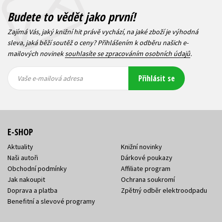
Budete to vědět jako první!
Zajímá Vás, jaký knižní hit právě vychází, na jaké zboží je výhodná
sleva, jaká běží soutěž o ceny? Přihlášením k odběru našich e-
mailových novinek
souhlasíte se zpracováním osobních údajů
.
Vaše e-
Vaše e-
Přihlásit se
mailová
mailová
Vaše e-mailová adresa
adresa
adresa
E-SHOP
Aktuality
Knižní novinky
Naši autoři
Dárkové poukazy
Obchodní podmínky
Affiliate program
Jak nakoupit
Ochrana soukromí
Doprava a platba
Zpětný odběr elektroodpadu
Benefitní a slevové programy