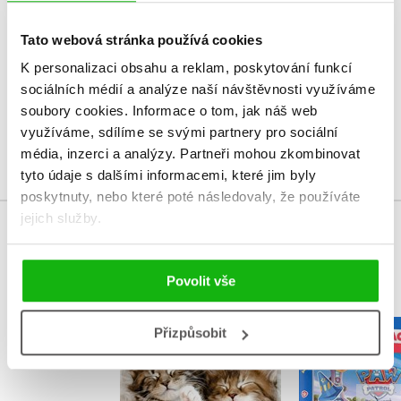
V současné době nejsou vytvořena žádná uživatelská hodnocení.
Tato webová stránka používá cookies
K personalizaci obsahu a reklam, poskytování funkcí
Vaše hodnocení
sociálních médií a analýze naší návštěvnosti využíváme
Uživatelskou recenzi mohou vkládat pouze registrovaní uživatelé
soubory cookies.
Informace o tom, jak náš web
využíváme, sdílíme se svými partnery pro sociální
Přihlásit
média, inzerci a analýzy.
Partneři mohou zkombinovat
tyto údaje s dalšími informacemi, které jim byly
poskytnuty, nebo které poté následovaly, že používáte
jejich služby.
MOHLO BY VÁS TAKÉ ZAJÍMAT
Povolit vše
Přizpůsobit
Tlapková p
Aktivity s nálepkami
Vybarvuj m
– Rozkošná koťátka
Kolekt
Cuberdon