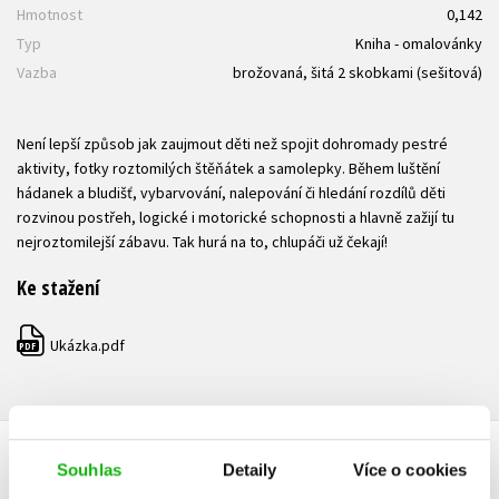
Hmotnost
0,142
Typ
Kniha - omalovánky
Vazba
brožovaná, šitá 2 skobkami (sešitová)
Není lepší způsob jak zaujmout děti než spojit dohromady pestré
aktivity, fotky roztomilých štěňátek a samolepky. Během luštění
hádanek a bludišť, vybarvování, nalepování či hledání rozdílů děti
rozvinou postřeh, logické i motorické schopnosti a hlavně zažijí tu
nejroztomilejší zábavu. Tak hurá na to, chlupáči už čekají!
Ke stažení
Ukázka.pdf
PDF
Souhlas
Detaily
Více o cookies
HODNOCENÍ ČTENÁŘŮ