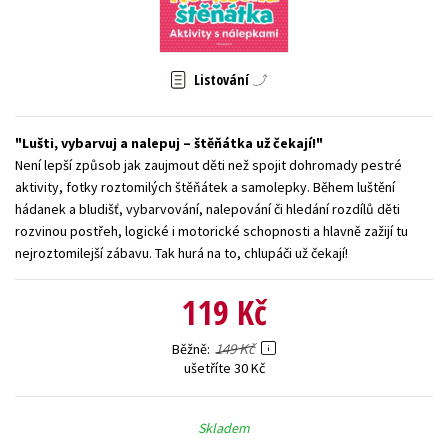
Young adult (SK)
Zahraniční literatura
Zdraví a životní styl
Všechny tituly
Listování
Lušti, vybarvuj a nalepuj – štěňátka už čekají!
Není lepší způsob jak zaujmout děti než spojit dohromady pestré
aktivity, fotky roztomilých štěňátek a samolepky. Během luštění
hádanek a bludišť, vybarvování, nalepování či hledání rozdílů děti
rozvinou postřeh, logické i motorické schopnosti a hlavně zažijí tu
nejroztomilejší zábavu. Tak hurá na to, chlupáči už čekají!
119 Kč
149 Kč
Běžně
ušetříte 30 Kč
Skladem