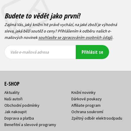
Budete to vědět jako první!
Zajímá Vás, jaký knižní hit právě vychází, na jaké zboží je výhodná
sleva, jaká běží soutěž o ceny? Přihlášením k odběru našich e-
mailových novinek
souhlasíte se zpracováním osobních údajů
.
Vaše e-
Vaše e-
Přihlásit se
mailová
mailová
Vaše e-mailová adresa
adresa
adresa
E-SHOP
Aktuality
Knižní novinky
Naši autoři
Dárkové poukazy
Obchodní podmínky
Affiliate program
Jak nakoupit
Ochrana soukromí
Doprava a platba
Zpětný odběr elektroodpadu
Benefitní a slevové programy