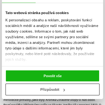
Tato webová stránka používá cookies
K personalizaci obsahu a reklam, poskytování funkcí
sociálních médií a analýze naší návštěvnosti využíváme
soubory cookies.
Informace o tom, jak náš web
využíváme, sdílíme se svými partnery pro sociální
média, inzerci a analýzy.
Partneři mohou zkombinovat
tyto údaje s dalšími informacemi, které jim byly
poskytnuty, nebo které poté následovaly, že používáte
jejich služby.
Jaroslav Foglar
Povolit vše
Spisovatel, šéfredaktor časopisů Mladý hlasatel, Junák a Vpřed,
významný metodik, dlouholetý skautský vůdce 2. oddílu Praha. Své
zkušenosti, nápady a programové tipy nabízel ostatním
Přizpůsobit
prostřednictvím časopisů a později knih na pomezí příběhu a
metodické příručky, jako byly
Kronika Ztracené stopy
či
Náš oddíl
.
První povídka
Vítězství
mu vyšla ve Skautu Junáku již v prosinci 1923. O