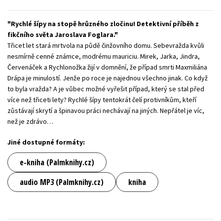
Young adult (SK)
Zahraniční literatura
Zdraví a životní styl
Rychlé šípy na stopě hrůzného zločinu! Detektivní příběh z
fikčního světa Jaroslava Foglara.
Všechny tituly
Třicet let stará mrtvola na půdě činžovního domu. Sebevražda kvůli
nesmírně cenné známce, modrému mauriciu. Mirek, Jarka, Jindra,
Červenáček a Rychlonožka žijí v domnění, že případ smrti Maxmiliána
Drápa je minulostí. Jenže po roce je najednou všechno jinak. Co když
to byla vražda? A je vůbec možné vyřešit případ, který se stal před
více než třiceti lety? Rychlé šípy tentokrát čelí protivníkům, kteří
zůstávají skrytí a špinavou práci nechávají na jiných. Nepřátel je víc,
než je zdrávo…
Jiné dostupné formáty:
e-kniha (Palmknihy.cz)
audio MP3 (Palmknihy.cz)
kniha