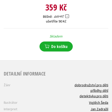
359 Kč
449 Kč
Běžně
ušetříte 90 Kč
Skladem
Do košíku
DETAILNÍ INFORMACE
Žánr
dobrodružství pro děti
příběhy dětí
detektivka pro děti
Ilustrátor
Vojtěch Šeda
Interpret
Jan Zadražil