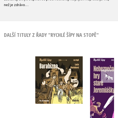
než je zdrávo…
DALŠÍ TITULY Z ŘADY "RYCHLÉ ŠÍPY NA STOPĚ"
Barabizna
Nebezpeč
(audiokniha na CD)
staré Jer
,
Lucie Hlavinková
,
Jaroslav 
Jaroslav Foglar
Pavel H
Do košíku
Do košík