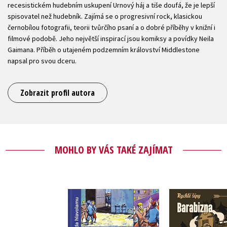
recesistickém hudebním uskupení Urnový háj a tiše doufá, že je lepší
spisovatel než hudebník. Zajímá se o progresivní rock, klasickou
černobílou fotografii, teorii tvůrčího psaní a o dobré příběhy v knižní i
filmové podobě. Jeho největší inspirací jsou komiksy a povídky Neila
Gaimana. Příběh o utajeném podzemním království Middlestone
napsal pro svou dceru.
Zobrazit profil autora
MOHLO BY VÁS TAKÉ ZAJÍMAT
Barabi
Záhada hlavolamu
(audioknih
(sběratelské vydání)
,
Lucie Hla