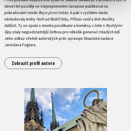
deset let později ve stejnojmenném časopise publikoval na
pokračování román
Boj o první místo
. A pak v rychlém sledu
následovaly knihy
Hoši od Bobří řeky, Přístav volá
a dvě desítky
dalších. Ty se spolu s mnoha povídkami a komiksy v čele s
Rychlými
šípy
staly nejpodstatnější četbou pro několik generací mladých lidí.
Jeho odkaz včetně autorských práv spravuje Skautská nadace
Jaroslava Foglara.
Zobrazit profil autora