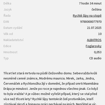
Délka
7 hodin 34 minut
Jazyk
čeština
Řada
Rychlé šípy na stopě
EAN
9788000077970
Datum vydání
21.07.2025
Věk od
10
Nakladatelství
ALBATROS
Edice
Foglarovky
Hmotnost
0,053
Typ
CD audio
Třicet let stará mrtvola na půdě činžovního domu. Sebevražda kvůli
nesmírně cenné známce, Modrému mauriciu. Mirek, Jarka, Jindra,
Červenáček a Rychlonožka žijí v domnění, že případ smrti Maxmiliána
Drápa je minulost. Jenže po roce je najednou všechno jinak. Co když
to byla vražda? A je vůbec možné vyřešit případ, který se stal před
více než třiceti lety? Rychlé šípy tentokrát čelí protivníkům, kteří
zůstávají skrytí a špinavou práci nechávají na jiných. Nepřátel je víc,